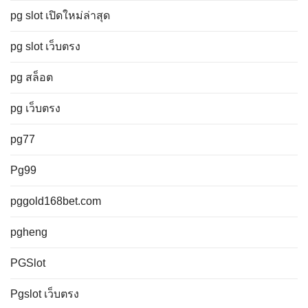
pg slot เปิดใหม่ล่าสุด
pg slot เว็บตรง
pg สล็อต
pg เว็บตรง
pg77
Pg99
pggold168bet.com
pgheng
PGSlot
Pgslot เว็บตรง