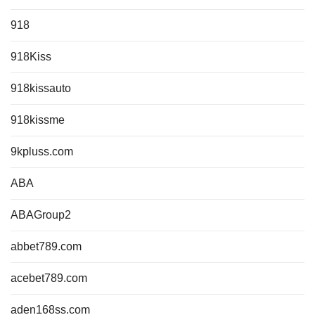
918
918Kiss
918kissauto
918kissme
9kpluss.com
ABA
ABAGroup2
abbet789.com
acebet789.com
aden168ss.com