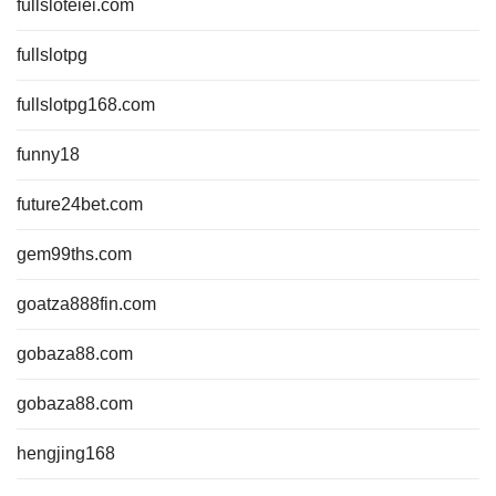
fullsloteiei.com
fullslotpg
fullslotpg168.com
funny18
future24bet.com
gem99ths.com
goatza888fin.com
gobaza88.com
gobaza88.com
hengjing168