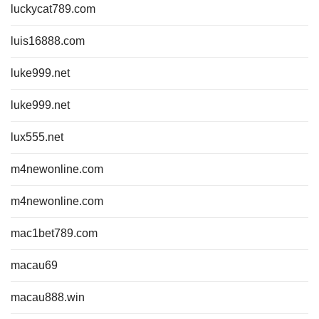
luckycat789.com
luis16888.com
luke999.net
luke999.net
lux555.net
m4newonline.com
m4newonline.com
mac1bet789.com
macau69
macau888.win