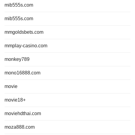
mib555s.com
mib555s.com
mmgoldsbets.com
mmplay-casino.com
monkey789
mono16888.com
movie
movie18+
moviehdthai.com
moza888.com