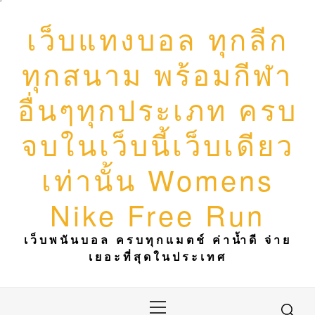
Skip
to
เว็บแทงบอล ทุกลีก
content
ทุกสนาม พร้อมกีฬา
อื่นๆทุกประเภท ครบ
จบในเว็บนี้เว็บเดียว
เท่านั้น Womens
Nike Free Run
เว็บพนันบอล ครบทุกแมตช์ ค่าน้ำดี จ่าย
เยอะที่สุดในประเทศ
Primary
Menu