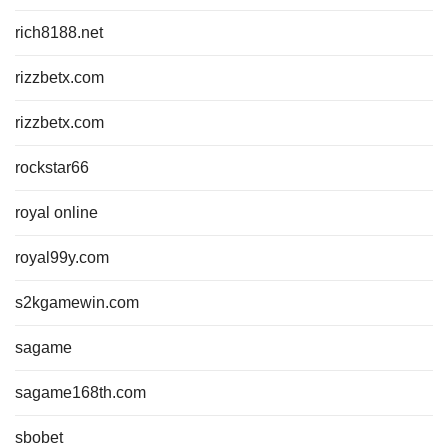
rich8188.net
rizzbetx.com
rizzbetx.com
rockstar66
royal online
royal99y.com
s2kgamewin.com
sagame
sagame168th.com
sbobet