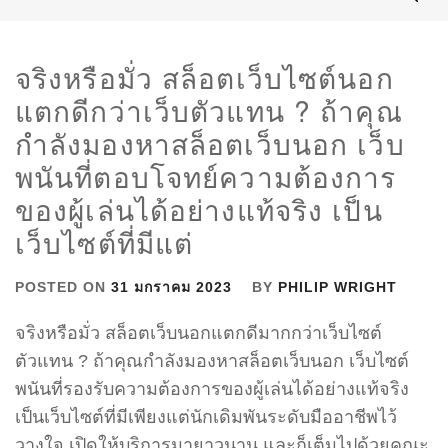
จริงหรือมั่ว สล็อตเว็บไซต์นอก
แตกดีกว่าเว็บตัวแทน ? ถ้าคุณ
กำลังมองหาสล็อตเว็บนอก เว็บ
พนันที่ตอบโจทย์ความต้องการ
ของผู้เล่นได้อย่างแท้จริง เป็น
เว็บไซต์ที่มีแต่
POSTED ON
31 มกราคม 2023
BY
PHILIP WRIGHT
จริงหรือมั่ว สล็อตเว็บนอกแตกดีมากกว่าเว็บไซต์
ตัวแทน ? ถ้าคุณกำลังมองหาสล็อตเว็บนอก เว็บไซต์
พนันที่รองรับความต้องการของผู้เล่นได้อย่างแท้จริง
เป็นเว็บไซต์ที่มีเพียงแต่นักเดิมพันระดับมืออาชีพไว้
วางใจ เปิดให้บริการมายาวนาน และก็เต็มไปด้วยคณะ