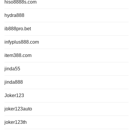
hiso8888s.com
hydra888
ib888pro.bet
infyplus888.com
item388.com
jinda55
jinda888
Joker123
joker123auto
joker123th