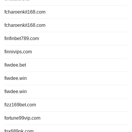
fcharoenkit168.com
fcharoenkit168.com
finfinbet789.com
finnivips.com
fiwdee.bet
fiwdee.win
fiwdee.win
fizz169bet.com
fortune99vip.com
fox689ok.com