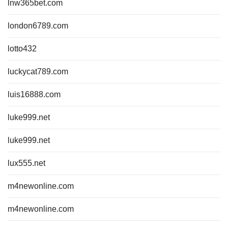
lnw365bet.com
london6789.com
lotto432
luckycat789.com
luis16888.com
luke999.net
luke999.net
lux555.net
m4newonline.com
m4newonline.com