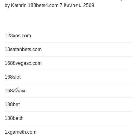
by Kathrin 188bets4.com 7 สิงหาคม 2569
123xos.com
13satanbets.com
1688vegasx.com
168slot
168สล็อต
188bet
188betth
1xgameth.com