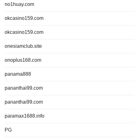
no1huay.com
okcasino159.com
okcasino159.com
onesiamclub.site
onoplus168.com
panama888
pananthai99.com
pananthai99.com
paramax1688.info
PG