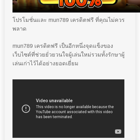
โปรโมชั่นและ mun789 เครดิตฟรี ที่คุณไม่ควร
พลาด
mun789 เครดิตฟรี เป็นอีกหนึ่งจุดแข็งของ
เว็บไซต์ที่ช่วยยั่วยวนใจผู้เล่นใหม่รวมทั้งรักษาผู้
เล่นเก่าไว้ได้อย่างยอดเยี่ยม