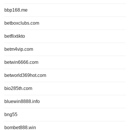
bbp168.me
betboxclubs.com
betflixtikto
betm4vip.com
betwin6666.com
betworld369hot.com
bio285th.com
bluewin8888.info
bng55
bombet888.win