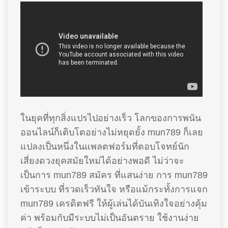
ในยุคที่ทุกสิ่งแปรไปอย่างเร็ว โลกของการพนัน
ออนไลน์ก็เติบโตอย่างไม่หยุดยั้ง mun789 ก็เลย
แปลงเป็นหนึ่งในแพลตฟอร์มที่ตอบโจทย์นัก
เสี่ยงดวงยุคสมัยใหม่ได้อย่างพอดี ไม่ว่าจะ
เป็นการ mun789 สมัคร ที่แสนง่าย การ mun789
เข้าระบบ ที่รวดเร็วทันใจ หรือแม้กระทั้งการแจก
mun789 เครดิตฟรี ให้ผู้เล่นได้บันเทิงใจอย่างคุ้ม
ค่า พร้อมกับมีระบบไม่เป็นอันตราย ใช้งานง่าย