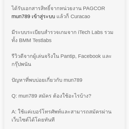
ได้รับเอกสารสิทธิ์จากหน่วยงาน PAGCOR
mun789 เข้าสู่ระบบ
แล้วก็ Curacao
มีระบบระเบียบสำรวจเกมจาก iTech Labs รวม
ทั้ง BMM Testlabs
รีวิวดีจากผู้เล่นจริงใน Pantip, Facebook และ
กรุ๊ปพนัน
ปัญหาที่พบบ่อยเกี่ยวกับ mun789
Q: mun789 สมัคร ต้องใช้อะไรบ้าง?
A: ใช้แค่เบอร์โทรศัพท์และสามารถสมัครผ่าน
เว็บไซต์ได้โดยทันที