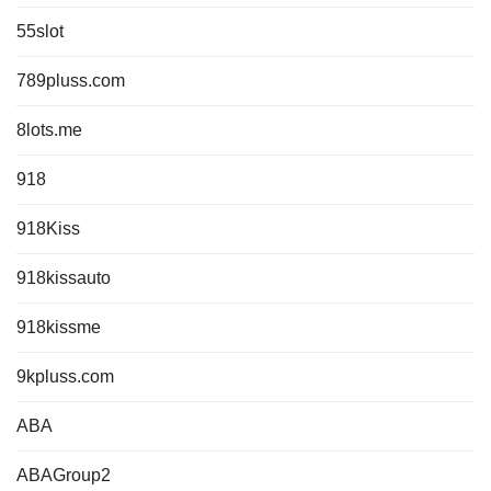
55slot
789pluss.com
8lots.me
918
918Kiss
918kissauto
918kissme
9kpluss.com
ABA
ABAGroup2