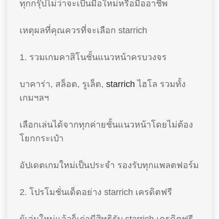
ทุกกรุ๊ปไม่ว่าจะเป็นมือใหม่หรือมืออาชีพ
เหตุผลที่คุณควรที่จะเลือก starrich
1. รวมเกมคาสิโนชั้นแนวหน้าครบวงจร
บาคาร่า, สล็อต, รูเล็ต,
starrich
ไฮโล รวมทั้ง
เกมฯลฯ
เลือกเล่นได้จากทุกค่ายชั้นแนวหน้าโดยไม่ต้อง
โยกกระเป๋า
อัปเดตเกมใหม่เป็นประจำ รองรับทุกแพลตฟอร์ม
2. โปรโมชั่นเด็ดอย่าง starrich เครดิตฟรี