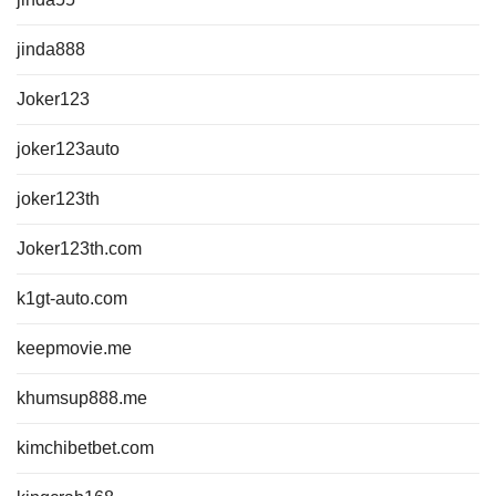
jinda888
Joker123
joker123auto
joker123th
Joker123th.com
k1gt-auto.com
keepmovie.me
khumsup888.me
kimchibetbet.com