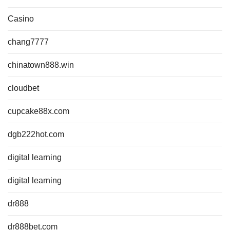
Casino
chang7777
chinatown888.win
cloudbet
cupcake88x.com
dgb222hot.com
digital learning
digital learning
dr888
dr888bet.com