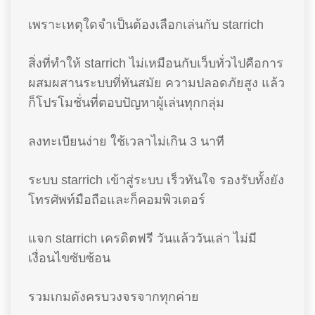
เพราะเหตุใดจำเป็นต้องเลือกเล่นกับ starrich
สิ่งที่ทำให้ starrich ไม่เหมือนกับเว็บทั่วไปคือการ
ผสมผสานระบบที่ทันสมัย ความปลอดภัยสูง แล้ว
ก็โปรโมชั่นที่ตอบปัญหาผู้เล่นทุกกลุ่ม
ลงทะเบียนง่าย ใช้เวลาไม่เกิน 3 นาที
ระบบ starrich เข้าสู่ระบบ เร็วทันใจ รองรับทั้งยัง
โทรศัพท์มือถือและก็คอมพิวเตอร์
แจก starrich เครดิตฟรี วันแล้ววันเล่า ไม่มี
เงื่อนไขซับซ้อน
รวมเกมดังครบวงจรจากทุกค่าย