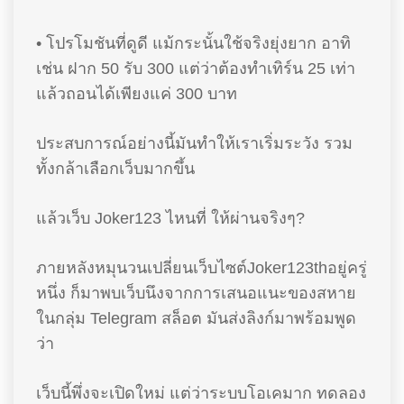
• โปรโมชันที่ดูดี แม้กระนั้นใช้จริงยุ่งยาก อาทิ
เช่น ฝาก 50 รับ 300 แต่ว่าต้องทำเทิร์น 25 เท่า
แล้วถอนได้เพียงแค่ 300 บาท
ประสบการณ์อย่างนี้มันทำให้เราเริ่มระวัง รวม
ทั้งกล้าเลือกเว็บมากขึ้น
แล้วเว็บ Joker123 ไหนที่ ให้ผ่านจริงๆ?
ภายหลังหมุนวนเปลี่ยนเว็บไซต์Joker123thอยู่ครู่
หนึ่ง ก็มาพบเว็บนึงจากการเสนอแนะของสหาย
ในกลุ่ม Telegram สล็อต มันส่งลิงก์มาพร้อมพูด
ว่า
เว็บนี้พึ่งจะเปิดใหม่ แต่ว่าระบบโอเคมาก ทดลอง