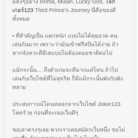
มดังๆอย่าง Roma, Mulan, Lucky God,
โจ๊ก
เกอร์123
Third Prince’s Journey นี่คือของดี
ทั้งหมด
• ที่สำคัญเป็น แตกหนัก แบบไม่ได้คุยอวด คน
เล่นกันมาก เพราะว่ามันเข้าฟรีสปินได้ง่าย ถ้า
หากจังหวะดีมีเฮแบบไม่ต้องคอยชาติต่อไป
แม้กระนั้น… ถึงตัวเกมจะดีมากแค่ไหน ถ้าไป
เล่นกับเว็บไซต์ที่ไม่สุจริต ก็มีแม้กระนั้นพังกับพัง
ทลาย
ประสบการณ์โดนหลอกจากเว็บไซต์ Joker123
โหดร้าย ก่อนที่จะเจอเว็บดีๆ
ขอเล่าตรงๆเลย พวกเราเคยสมัครเว็บหนึ่ง ขอไม่