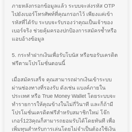
ภายหลังกรอกข้อมูลแล้ว ระบบจะส่งรหัส OTP
ไปยังเบอร์โทรศัพท์ที่คุณกรอกไว้ เพียงแค่เข้า
รหัสที่ได้รับ ระบบจะรับรองว่าคุณเป็นเจ้าของ
เบอร์จริง ช่วยคุ้มครองปกป้องการสมัครซ้ำหรือ
แอบอ้างข้อมูล
5. กระทำฝากเงินเพื่อรับโบนัส หรือขอรับเครดิต
ฟรีตามโปรโมชั่นตอนนี้
เมื่อสมัครเสร็จ คุณสามารถฝากเงินเข้าระบบ
ผ่านช่องทางที่รองรับ ดังเช่น แบงค์ภายใน
ประเทศ หรือ True Money Wallet โดยระบบจะ
ทำรายการให้คุณข้างในไม่กี่วินาที และก็ถ้ามี
โปรโมชั่นเครดิตฟรีสำหรับสมาชิกใหม่ โจ๊ก
เกอร์123คุณก็สามารถยอมรับได้โดยทันที เพื่อ
เพิ่มทุนสำหรับการเล่นโดยไม่จำเป็นต้องใช้เงิน