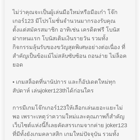
ไม่ว่าคุณจะเป็นผู้เล่นมือใหม่หรือมือเก๋า โจ๊ก
เกอร์123 มีโปรโมชั่นจำนวนมากรองรับคุณ
ตั้งแต่สมัครสมาชิก อาทิเช่น เครดิตฟรี โบนัส
ฝากหนแรก โบนัสเติมเงินรายวัน รวมทั้ง
กิจกรรมลุ้นรับของขวัญสุดพิเศษอย่างต่อเนื่อง ที่
สำคัญเป็นข้อแม้ไม่สลับซับซ้อน ถอนง่าย ไม่ล็อค
ยอด
• เกมสล็อตที่นานัปการ และก็อัปเดตใหม่ทุก
สัปดาห์ เล่นjoker123thได้ก่อนใคร
การมีเกมโจ๊กเกอร์123ให้เลือกเล่นเยอะแยะไม่
พอ เพราะเหตุว่าความใหม่และคุณภาพก็สำคัญ
เว็บไซต์แห่งนี้ก็เลยคัดสรรเกมจากค่าย joker123
ที่มีทั้งยังเกมคลาสสิก เกมใหม่ปัจจุบัน รวมทั้ง