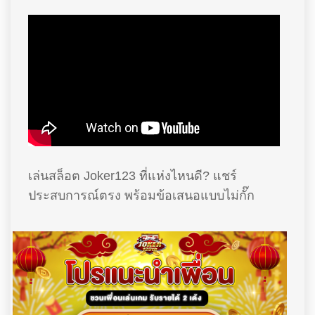
เล่นสล็อต Joker123 ที่แห่งไหนดี? แชร์
ประสบการณ์ตรง พร้อมข้อเสนอแบบไม่กั๊ก