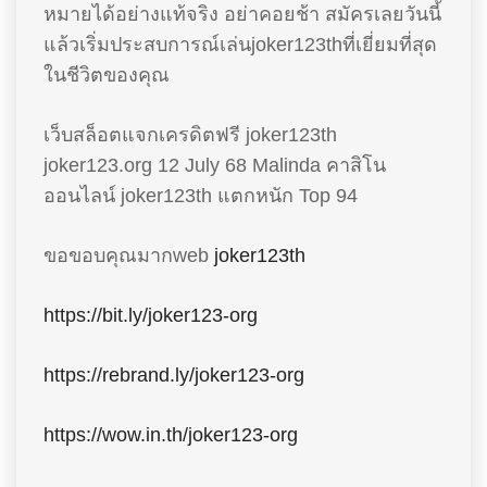
หมายได้อย่างแท้จริง อย่าคอยช้า สมัครเลยวันนี้
แล้วเริ่มประสบการณ์เล่นjoker123thที่เยี่ยมที่สุด
ในชีวิตของคุณ
เว็บสล็อตแจกเครดิตฟรี joker123th
joker123.org 12 July 68 Malinda คาสิโน
ออนไลน์ joker123th แตกหนัก Top 94
ขอขอบคุณมากweb
joker123th
https://bit.ly/joker123-org
https://rebrand.ly/joker123-org
https://wow.in.th/joker123-org