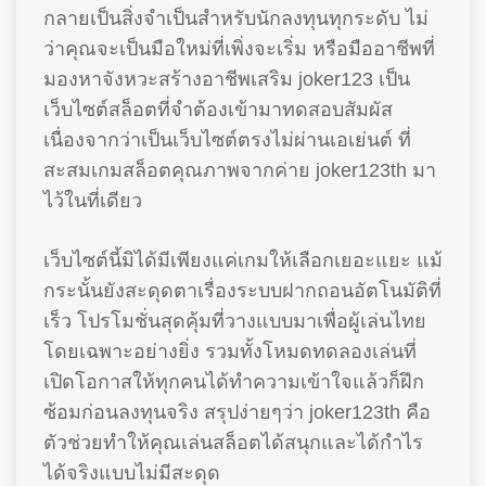
กลายเป็นสิ่งจำเป็นสำหรับนักลงทุนทุกระดับ ไม่
ว่าคุณจะเป็นมือใหม่ที่เพิ่งจะเริ่ม หรือมืออาชีพที่
มองหาจังหวะสร้างอาชีพเสริม joker123 เป็น
เว็บไซต์สล็อตที่จำต้องเข้ามาทดสอบสัมผัส
เนื่องจากว่าเป็นเว็บไซต์ตรงไม่ผ่านเอเย่นต์ ที่
สะสมเกมสล็อตคุณภาพจากค่าย joker123th มา
ไว้ในที่เดียว
เว็บไซต์นี้มิได้มีเพียงแค่เกมให้เลือกเยอะแยะ แม้
กระนั้นยังสะดุดตาเรื่องระบบฝากถอนอัตโนมัติที่
เร็ว โปรโมชั่นสุดคุ้มที่วางแบบมาเพื่อผู้เล่นไทย
โดยเฉพาะอย่างยิ่ง รวมทั้งโหมดทดลองเล่นที่
เปิดโอกาสให้ทุกคนได้ทำความเข้าใจแล้วก็ฝึก
ซ้อมก่อนลงทุนจริง สรุปง่ายๆว่า joker123th คือ
ตัวช่วยทำให้คุณเล่นสล็อตได้สนุกและได้กำไร
ได้จริงแบบไม่มีสะดุด