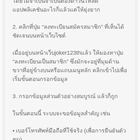
โดยไม่จำเป็นจำเป็นต้องดาวน์โหลด
แอปพลิเคชันอะไรก็แล้วแต่ให้ยุ่งยาก
2. คลิกที่ปุ่ม “ลงทะเบียนสมัครสมาชิก” ที่เห็นได้
ชัดเจนบนหน้าเว็บไซต์
เมื่ออยู่บนหน้าเว็บjoker123thแล้ว ให้มองหาปุ่ม
“ลงทะเบียนเป็นสมาชิก” ซึ่งมักจะอยู่ที่มุมด้าน
ขวาที่อยู่ข้างบนหรือแถบเมนูหลัก คลิกเข้าไปเพื่อ
เริ่มขั้นตอนกรอกข้อมูล
3. กรอกข้อมูลส่วนตัวอย่างสมบูรณ์ แล้วก็ถูก
ในขั้นตอนนี้ ระบบจะขอข้อมูลสำคัญ เช่น
• เบอร์โทรศัพท์มือถือที่ใช้จริง (เพื่อการยืนยันตัว
ตน)