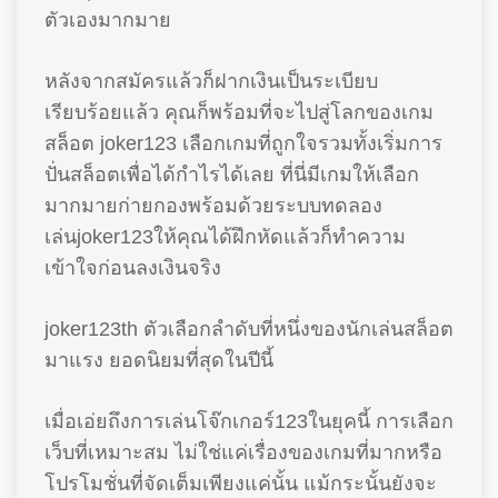
ตัวเองมากมาย
หลังจากสมัครแล้วก็ฝากเงินเป็นระเบียบ
เรียบร้อยแล้ว คุณก็พร้อมที่จะไปสู่โลกของเกม
สล็อต joker123 เลือกเกมที่ถูกใจรวมทั้งเริ่มการ
ปั่นสล็อตเพื่อได้กำไรได้เลย ที่นี่มีเกมให้เลือก
มากมายก่ายกองพร้อมด้วยระบบทดลอง
เล่นjoker123ให้คุณได้ฝึกหัดแล้วก็ทำความ
เข้าใจก่อนลงเงินจริง
joker123th ตัวเลือกลำดับที่หนึ่งของนักเล่นสล็อต
มาแรง ยอดนิยมที่สุดในปีนี้
เมื่อเอ่ยถึงการเล่นโจ๊กเกอร์123ในยุคนี้ การเลือก
เว็บที่เหมาะสม ไม่ใช่แค่เรื่องของเกมที่มากหรือ
โปรโมชั่นที่จัดเต็มเพียงแค่นั้น แม้กระนั้นยังจะ