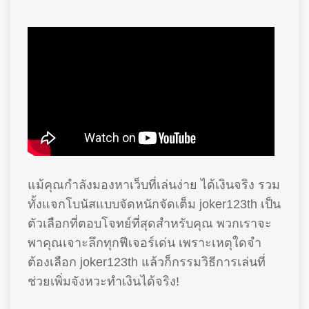
แม้คุณกำลังมองหาเว็บที่เล่นง่าย ได้เงินจริง รวม
ทั้งแจกโบนัสแบบจัดหนักจัดเต็ม joker123th เป็น
ตัวเลือกที่ตอบโจทย์ที่สุดสำหรับคุณ พวกเราจะ
พาคุณเจาะลึกทุกฟีเจอร์เด่น เพราะเหตุใดจำ
ต้องเลือก joker123th แล้วก็กรรมวิธีการเล่นที่
ช่วยเพิ่มจังหวะทำเงินได้จริง!