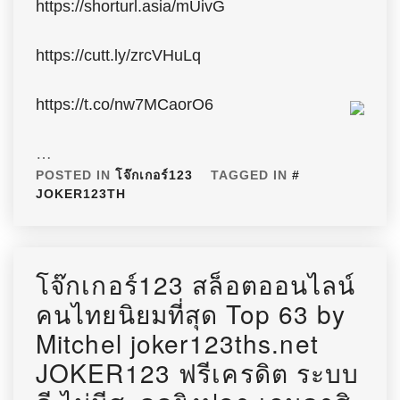
https://shorturl.asia/mUivG
https://cutt.ly/zrcVHuLq
https://t.co/nw7MCaorO6
…
POSTED IN
โจ๊กเกอร์123
TAGGED IN
JOKER123TH
โจ๊กเกอร์123 สล็อตออนไลน์
คนไทยนิยมที่สุด Top 63 by
Mitchel joker123ths.net
JOKER123 ฟรีเครดิต ระบบ