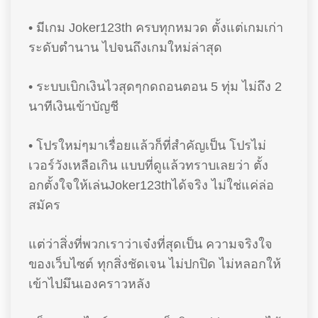
• มีเกม Joker123th ครบทุกหมวด ตั้งแต่เกมเก่า
ระดับตำนาน ไปจนถึงเกมใหม่ล่าสุด
• ระบบเบิกเงินไวสุดๆกดถอนตอน 5 ทุ่ม ไม่ถึง 2
นาทีเงินเข้าบัญชี
• โปรใหม่ๆมาเรื่อยแล้วก็ที่สำคัญเป็น โปรไม่
เวอร์วังเหลือเกิน แบบที่ดูแล้วทราบเลยว่า ตั้ง
อกตั้งใจให้เล่นJoker123thได้จริง ไม่ใช่แค่ล่อ
สมัคร
แต่ว่าสิ่งที่พวกเราว่าเจ๋งที่สุดเป็น ความจริงใจ
ของเว็บไซต์ ทุกสิ่งชัดเจน ไม่ปกปิด ไม่หลอกให้
เข้าไปมึนเองคราวหลัง