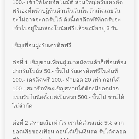
100.- เข้าให้โดยอัตโนมัติ ส่วนใหญ่ดรับเครดิต
ฟรีเองที่หน้าปฏิทินด้านในวันนั้น ถ้าเกิดเลยวัน
จะไม่อาจจะกดรับได้ ดังนี้เครดิตฟรีที่กดรับจะ
เข้าไปอยู่ในกล่องโบนัสฟรีแล้วจะมีอายุ 3 วัน
เชิญเพื่อนฝูงรับเครดิตฟรี
ต่อที่ 1 เชิญชวนเพื่อนฝูงมาสมัครแล้วก็เพื่อนพ้อง
ฝากรับโบนัส 50.- ขึ้นไป รับเครดิตฟรีในทันที
100.- เครดิตฟรี 100.- ทำยอด 20 เท่า ถอนได้
100.- สมาชิกที่จะเชิญสหายได้ต้องมียอดฝาก
แบบรับโบนัสตั้งแต่เป็นพวก 500.- ขึ้นไป ชวนได้
ไม่จำกัด
ต่อที่ 2 สหายเสียเท่าไร เราได้ส่วนแบ่ง 5% จาก
ยอดเสียของเพื่อน ถอนได้เป็นเงินสด รับได้ตลอด