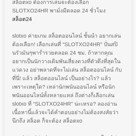
สล็อตxo ต้องการเล่นจะต้องเลือก
SLOTXO24HR พามั่งมีตลอด 24 ชั่วโมง
สล็อต24
slotxo ค่ายเกม สล็อตออนไลน์ ชั้นนำ อยากเล่น
ต้องเลือก! เลือกเล่นที่ “SLOTXO24HR” ปั่นสปิ
นรัวมันๆพาร่ำรวยตลอด 24 ชม. ถ้าหากคุณ
อยากเป็นนักวางเดิมพันเสี่ยงดวงที่ตัวตึงที่สุดใน
แวดวง อย่าพลาดที่จะไม่เล่น สล็อตออนไลน์ กับ
ที่นี่! แล้ว สล็อตออนไลน์ เป็นอย่างไร? แล้ว
เพราะเหตุใด? เหล่านักพนันออนไลน์ หรือนัก
พนันออนไลน์ทั้งหลายแหล่ ถึงต่างก็เลือกเล่น
slotxo ที่ “SLOTXO24HR” น่ะเหรอ? ลองอ่าน
เนื้อหานี้แล้วจะได้คำตอบอย่างไม่ต้องสงสัยว่า
นึกถึง สล็อต ก็จะต้อง สล็อตxo