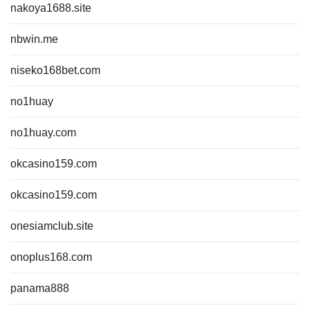
nakoya1688.site
nbwin.me
niseko168bet.com
no1huay
no1huay.com
okcasino159.com
okcasino159.com
onesiamclub.site
onoplus168.com
panama888