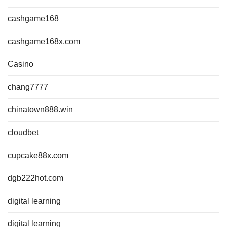
cashgame168
cashgame168x.com
Casino
chang7777
chinatown888.win
cloudbet
cupcake88x.com
dgb222hot.com
digital learning
digital learning