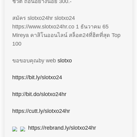
ชีวิต ถอนอย่างน้อย 300.-
สมัคร slotxo24hr slotxo24
https://www.slotxo24hr.co 1 ธันวาคม 65
Mireya คาสิโนออนไลน์ สล็อต24ที่ฮิตที่สุด Top
100
ขอขอบคุณby web
slotxo
https://bit.ly/slotxo24
http://bit.do/slotxo24hr
https://cutt.ly/slotxo24hr
https://rebrand.ly/slotxo24hr