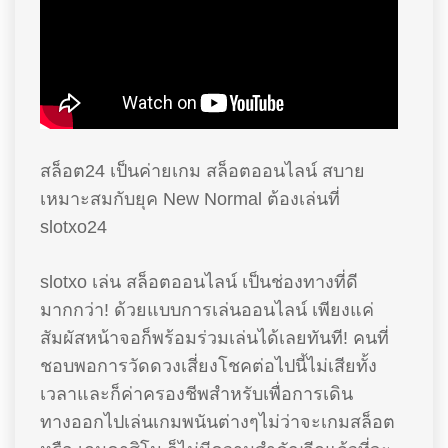
สล็อต24 เป็นค่ายเกม สล็อตออนไลน์ สบาย
เหมาะสมกับยุค New Normal ต้องเล่นที่
slotxo24
slotxo เล่น สล็อตออนไลน์ เป็นช่องทางที่ดี
มากกว่า! ด้วยแบบการเล่นออนไลน์ เพียงแค่
สัมผัสหน้าจอก็พร้อมร่วมเล่นได้เลยทันที! คนที่
ชอบพอการวัดดวงเสี่ยงโชคต่อไปนี้ไม่เสียทั้ง
เวลาและก็ค่าครองชีพสำหรับเพื่อการเดิน
ทางออกไปเล่นเกมพนันต่างๆไม่ว่าจะเกมสล็อต