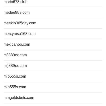
mario678.club
medee989.com
meekin365day.com
mercyrosa168.com
mexicanoo.com
mfj889xx.com
mfj889xx.com
mib555s.com
mib555s.com
mmgoldsbets.com