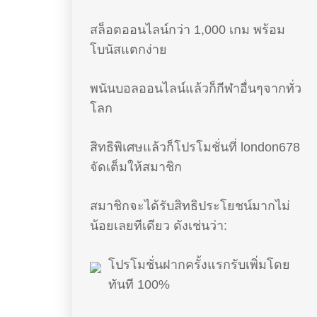
สล็อตออนไลน์กว่า 1,000 เกม พร้อม
โบนัสแตกง่าย
พนันบอลออนไลน์แล้วก็กีฬาอื่นๆจากทั่ว
โลก
สิทธิพิเศษแล้วก็โปรโมชั่นที่ london678
จัดเต็มให้สมาชิก
สมาชิกจะได้รับสิทธิประโยชน์มากไม่
น้อยเลยทีเดียว ดังเช่นว่า:
โปรโมชั่นฝากครั้งแรกรับเพิ่มโดย
ทันที 100%