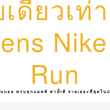
บเดียวเท่า
ns Nike
Run
ันบอล ครบทุกแมตช์ ค่าน้ำดี จ่ายเยอะที่สุดใ