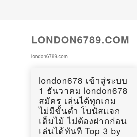
LONDON6789.COM
london6789.com
london678 เข้าสู่ระบบ
1 ธันวาคม london678
สมัคร เล่นได้ทุกเกม
ไม่มีขั้นต่ำ โบนัสแจก
เต็มไม้ ไม่ต้องฝากก่อน
เล่นได้ทันที Top 3 by