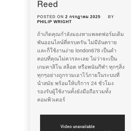
Reed
POSTED ON
2 กรกฎาคม 2025
BY
PHILIP WRIGHT
ถ้าเกิดคุณกำลังมองหาแพลตฟอร์มเดิม
พันออนไลน์ที่ครบครัน ไม่มีอันตราย
และก็ใช้งานง่าย london678 เป็นคำ
ตอบที่คุณไม่ควรละเลย ไม่ว่าจะเป็น
เกมคาสิโน สล็อต หรือพนันกีฬา ทุกๆสิ่ง
ทุกๆอย่างถูกรวมเอาไว้ภายในระบบที่
นำสมัย พร้อมให้บริการ 24 ชั่วโมง
รองรับผู้ใช้งานทั้งยังมือถือรวมทั้ง
คอมพิวเตอร์