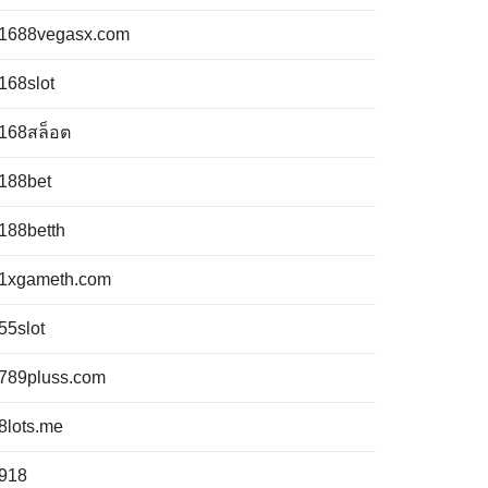
1688vegasx.com
168slot
168สล็อต
188bet
188betth
1xgameth.com
55slot
789pluss.com
8lots.me
918