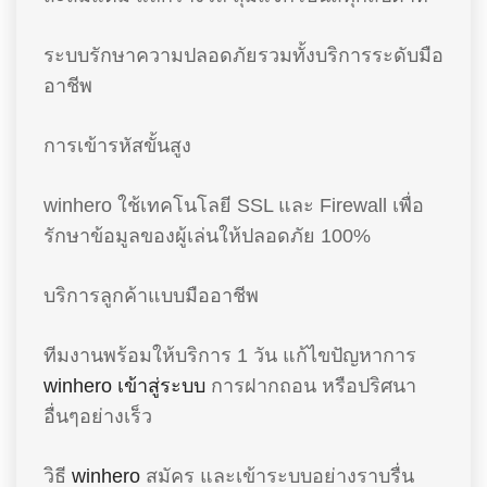
ระบบรักษาความปลอดภัยรวมทั้งบริการระดับมือ
อาชีพ
การเข้ารหัสขั้นสูง
winhero ใช้เทคโนโลยี SSL และ Firewall เพื่อ
รักษาข้อมูลของผู้เล่นให้ปลอดภัย 100%
บริการลูกค้าแบบมืออาชีพ
ทีมงานพร้อมให้บริการ 1 วัน แก้ไขปัญหาการ
winhero เข้าสู่ระบบ
การฝากถอน หรือปริศนา
อื่นๆอย่างเร็ว
วิธี
winhero
สมัคร และเข้าระบบอย่างราบรื่น