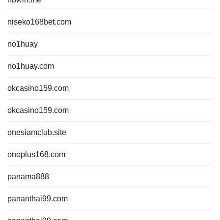
niseko168bet.com
no1huay
no1huay.com
okcasino159.com
okcasino159.com
onesiamclub.site
onoplus168.com
panama888
pananthai99.com