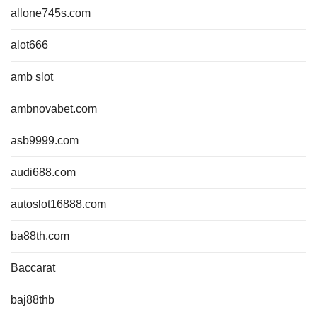
allone745s.com
alot666
amb slot
ambnovabet.com
asb9999.com
audi688.com
autoslot16888.com
ba88th.com
Baccarat
baj88thb