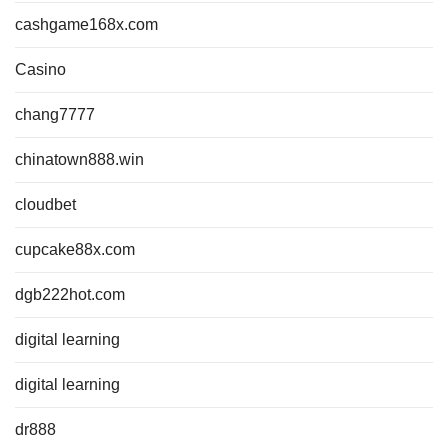
cashgame168x.com
Casino
chang7777
chinatown888.win
cloudbet
cupcake88x.com
dgb222hot.com
digital learning
digital learning
dr888