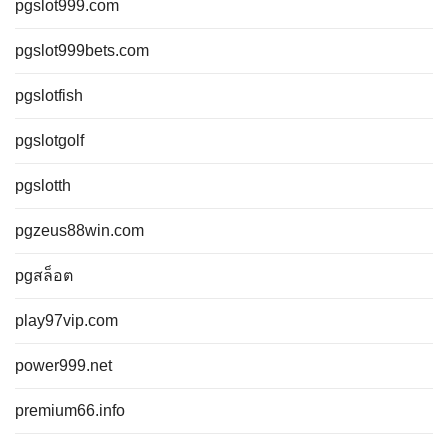
pgslot999.com
pgslot999bets.com
pgslotfish
pgslotgolf
pgslotth
pgzeus88win.com
pgสล็อต
play97vip.com
power999.net
premium66.info