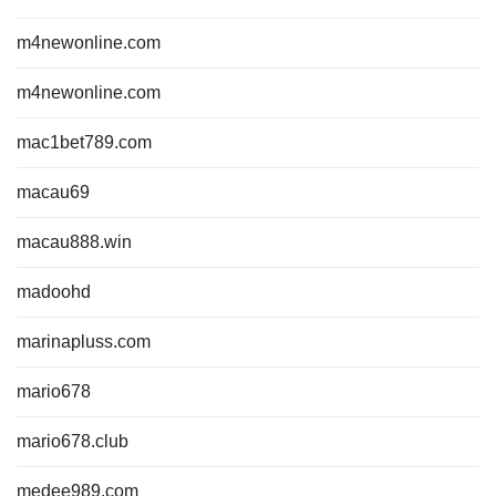
m4newonline.com
m4newonline.com
mac1bet789.com
macau69
macau888.win
madoohd
marinapluss.com
mario678
mario678.club
medee989.com