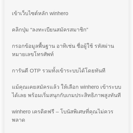
เข้าเว็บไซต์หลัก winhero
คลิกปุ่ม “ลงทะเบียนสมัครสมาชิก”
กรอกข้อมูลพื้นฐาน อาทิเช่น ชื่อผู้ใช้ รหัสผ่าน
หมายเลขโทรศัพท์
การันตี OTP รวมทั้งเข้าระบบได้โดยทันที
แม้คุณเคยสมัครแล้ว ให้เลือก winhero เข้าระบบ
ได้เลย พร้อมเริ่มสนุกกับเกมประสิทธิภาพสูงทันที
winhero เครดิตฟรี – โบนัสพิเศษที่คุณไม่ควร
พลาด