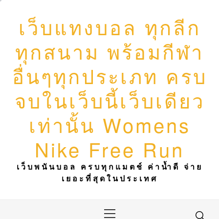
Skip
to
เว็บแทงบอล ทุกลีก
content
ทุกสนาม พร้อมกีฬา
อื่นๆทุกประเภท ครบ
จบในเว็บนี้เว็บเดียว
เท่านั้น Womens
Nike Free Run
เว็บพนันบอล ครบทุกแมตช์ ค่าน้ำดี จ่าย
เยอะที่สุดในประเทศ
Primary
Menu