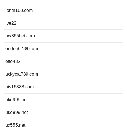
lionth168.com
live22
lnw365bet.com
london6789.com
lotto432
luckycat789.com
luis16888.com
luke999.net
luke999.net
lux555.net