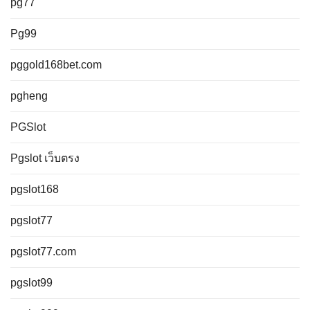
pg77
Pg99
pggold168bet.com
pgheng
PGSlot
Pgslot เว็บตรง
pgslot168
pgslot77
pgslot77.com
pgslot99