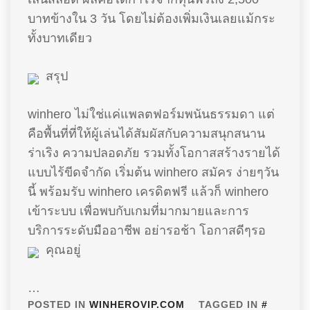
บาทข้างใน 3 วัน โดยไม่ต้องเพิ่มเงินเลยแม้กระ
ทั้งบาทเดียว
สรุป
winhero ไม่ใช่แค่แพลตฟอร์มพนันธรรมดา แต่
คือพื้นที่ที่ให้ผู้เล่นได้สัมผัสกับความสนุกสนาน
ร่าเริง ความปลอดภัย รวมทั้งโอกาสสร้างรายได้
แบบไร้ขีดจำกัด เริ่มต้น winhero สมัคร ง่ายๆวัน
นี้ พร้อมรับ winhero เครดิตฟรี แล้วก็ winhero
เข้าระบบ เพื่อพบกับเกมที่มากมายและการ
บริการระดับมืออาชีพ อย่ารอช้า โอกาสดีๆรอ
คุณอยู่
…
POSTED IN
WINHEROVIP.COM
TAGGED IN