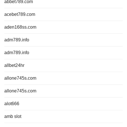
abbet789.com
acebet789.com
aden168ss.com
adm789.info
adm789.info
allbet24hr
allone745s.com
allone745s.com
alot666
amb slot