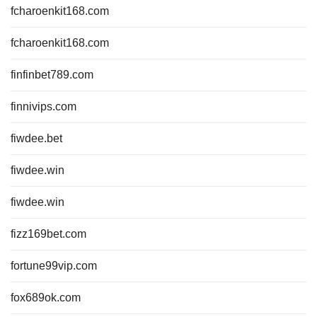
fcharoenkit168.com
fcharoenkit168.com
finfinbet789.com
finnivips.com
fiwdee.bet
fiwdee.win
fiwdee.win
fizz169bet.com
fortune99vip.com
fox689ok.com