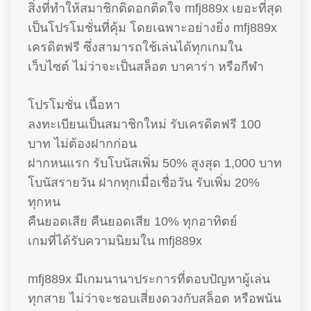
สิ่งที่ทำให้สมาชิกติดอกติดใจ mfj889x เยอะที่สุด
เป็นโปรโมชั่นที่คุ้ม โดยเฉพาะอย่างยิ่ง mfj889x
เครดิตฟรี ซึ่งสามารถใช้เล่นได้ทุกเกมใน
เว็บไซต์ ไม่ว่าจะเป็นสล็อต บาคาร่า หรือกีฬา
โปรโมชั่น เนื้อหา
ลงทะเบียนเป็นสมาชิกใหม่ รับเครดิตฟรี 100
บาท ไม่ต้องฝากก่อน
ฝากหนแรก รับโบนัสเพิ่ม 50% สูงสุด 1,000 บาท
โบนัสรายวัน ฝากทุกเมื่อเชื่อวัน รับเพิ่ม 20%
ทุกหน
คืนยอดเสีย คืนยอดเสีย 10% ทุกอาทิตย์
เกมที่ได้รับความนิยมใน mfj889x
mfj889x มีเกมนานาประการที่ตอบปัญหาผู้เล่น
ทุกสาย ไม่ว่าจะชอบเสี่ยงดวงกับสล็อต หรือพนัน