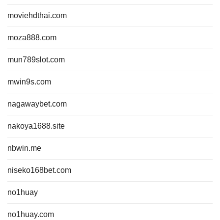
moviehdthai.com
moza888.com
mun789slot.com
mwin9s.com
nagawaybet.com
nakoya1688.site
nbwin.me
niseko168bet.com
no1huay
no1huay.com