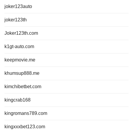
joker123auto
joker123th
Joker123th.com
k1gt-auto.com
keepmovie.me
khumsup888.me
kimchibetbet.com
kingcrab168
kingromans789.com
kingxxxbet123.com