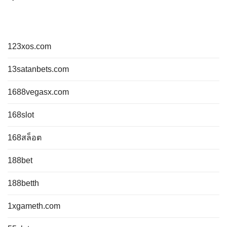
123xos.com
13satanbets.com
1688vegasx.com
168slot
168สล็อต
188bet
188betth
1xgameth.com