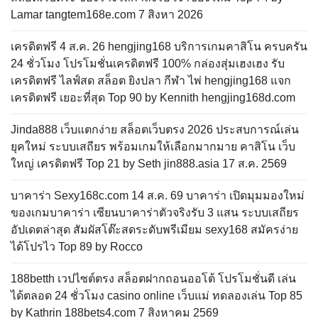
Lamar tangtem168e.com 7 สิงหา 2026
เครดิตฟรี 4 ส.ค. 26 hengjing168 บริการเกมคาสิโน ครบครัน
24 ชั่วโมง โปรโมชั่นเครดิตฟรี 100% กล่องสุ่มเฮงเฮง รับ
เครดิตฟรี ไลฟ์สด สล็อต ยิงปลา กีฬา ไพ่ hengjing168 แจก
เครดิตฟรี เยอะที่สุด Top 90 by Kennith hengjing168d.com
Jinda888 เว็บแตกง่าย สล็อตเว็บตรง 2026 ประสบการณ์เล่น
ยุคใหม่ ระบบเสถียร พร้อมเกมให้เลือกมากมาย คาสิโน เว็บ
ใหญ่ เครดิตฟรี Top 21 by Seth jin888.asia 17 ส.ค. 2569
บาคาร่า Sexy168c.com 14 ส.ค. 69 บาคาร่า เปิดมุมมองใหม่
ของเกมบาคาร่า เซียนบาคาร่าตัวจริงรับ 3 แสน ระบบเสถียร
อัปเดตล่าสุด สัมผัสโต๊ะสดระดับพรีเมียม sexy168 สมัครง่าย
ได้โปรไว Top 89 by Rocco
188betth เวปไซต์ตรง สล็อตฝากถอนออโต้ โปรโมชั่นดี เล่น
ได้ตลอด 24 ชั่วโมง casino online เว็บแม่ ทดลองเล่น Top 85
by Kathrin 188bets4.com 7 สิงหาคม 2569