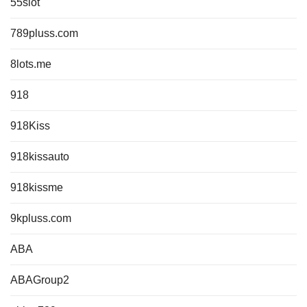
55slot
789pluss.com
8lots.me
918
918Kiss
918kissauto
918kissme
9kpluss.com
ABA
ABAGroup2