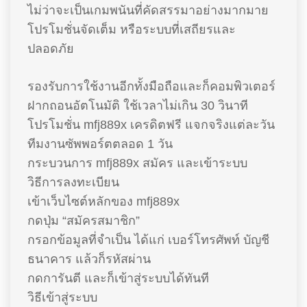
ไม่ว่าจะเป็นเกมพนันที่คัดสรรมาอย่างมากมาย
โปรโมชั่นจัดเต็ม หรือระบบที่เสถียรและ
ปลอดภัย
รองรับการใช้งานอีกทั้งมือถือและก็คอมพิวเตอร์
ฝากถอนอัตโนมัติ ใช้เวลาไม่เกิน 30 วินาที
โปรโมชั่น mfj889x เครดิตฟรี แจกจริงแต่ละวัน
ทีมงานซัพพอร์ตตลอด 1 วัน
กระบวนการ mfj889x สมัคร และเข้าระบบ
วิธีการลงทะเบียน
เข้าเว็บไซต์หลักของ mfj889x
กดปุ่ม “สมัครสมาชิก”
กรอกข้อมูลที่จำเป็น ได้แก่ เบอร์โทรศัพท์ บัญชี
ธนาคาร แล้วก็รหัสผ่าน
กดการันตี และก็เข้าสู่ระบบได้ทันที
วิธีเข้าสู่ระบบ