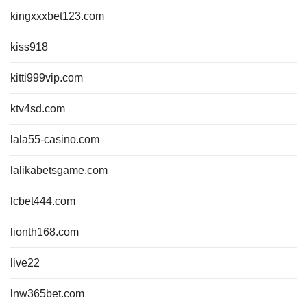
kingxxxbet123.com
kiss918
kitti999vip.com
ktv4sd.com
lala55-casino.com
lalikabetsgame.com
lcbet444.com
lionth168.com
live22
lnw365bet.com