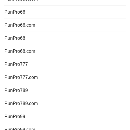
PunPro66
PunPro66.com
PunPro68
PunPro68.com
PunPro777
PunPro777.com
PunPro789
PunPro789.com
PunPro99
PunPro99.com