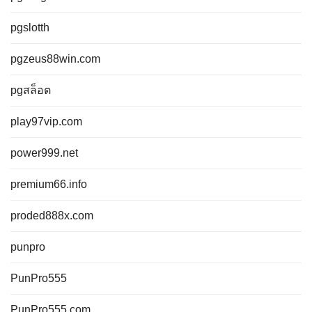
pgslotth
pgzeus88win.com
pgสล็อต
play97vip.com
power999.net
premium66.info
proded888x.com
punpro
PunPro555
PunPro555.com