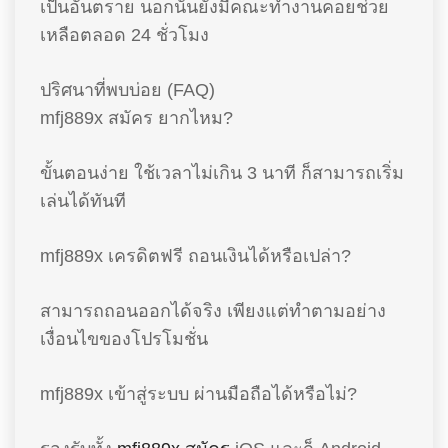
เป็นอันตราย นอกนั้นยังมีคณะทำงานคอยช่วย
เหลือตลอด 24 ชั่วโมง
ปริศนาที่พบบ่อย (FAQ)
mfj889x สมัคร ยากไหม?
ขั้นตอนง่าย ใช้เวลาไม่เกิน 3 นาที ก็สามารถเริ่ม
เล่นได้ทันที
mfj889x เครดิตฟรี ถอนเงินได้หรือเปล่า?
สามารถถอนออกได้จริง เพียงแต่ทำตามอย่าง
เงื่อนไขของโปรโมชั่น
mfj889x เข้าสู่ระบบ ผ่านมือถือได้หรือไม่?