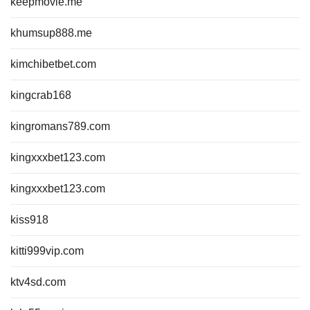
keepmovie.me
khumsup888.me
kimchibetbet.com
kingcrab168
kingromans789.com
kingxxxbet123.com
kingxxxbet123.com
kiss918
kitti999vip.com
ktv4sd.com