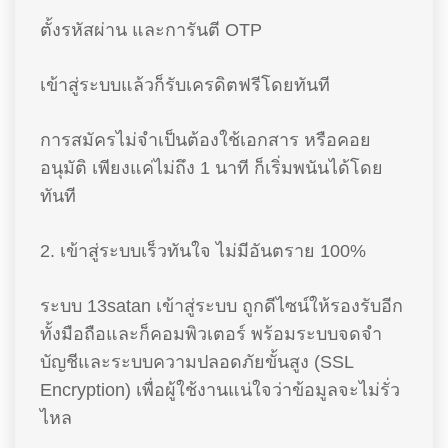
ตั้งรหัสผ่าน และการันตี OTP
เข้าสู่ระบบแล้วก็รับเครดิตฟรีโดยทันที
การสมัครไม่จำเป็นต้องใช้เอกสาร หรือคอย
อนุมัติ เพียงแค่ไม่ถึง 1 นาที ก็เริ่มพนันได้โดย
ทันที
2. เข้าสู่ระบบเร็วทันใจ ไม่มีอันตราย 100%
ระบบ 13satan เข้าสู่ระบบ ถูกดีไซน์ให้รองรับอีก
ทั้งมือถือและก็คอมพิวเตอร์ พร้อมระบบจดจำ
บัญชีและระบบความปลอดภัยขั้นสูง (SSL
Encryption) เพื่อผู้ใช้งานแน่ใจว่าข้อมูลจะไม่รั่ว
ไหล