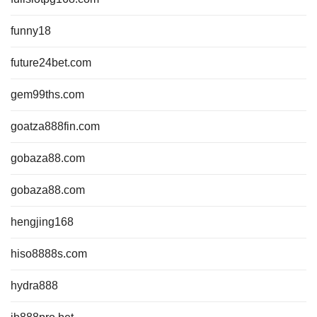
funny18
future24bet.com
gem99ths.com
goatza888fin.com
gobaza88.com
gobaza88.com
hengjing168
hiso8888s.com
hydra888