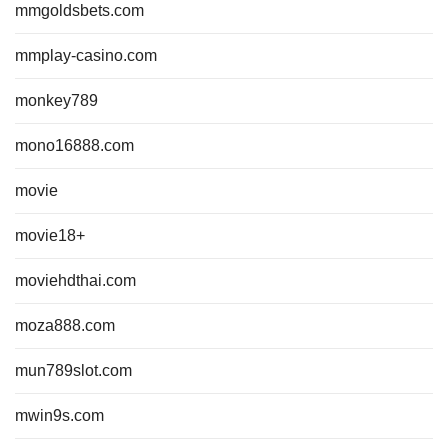
mmgoldsbets.com
mmplay-casino.com
monkey789
mono16888.com
movie
movie18+
moviehdthai.com
moza888.com
mun789slot.com
mwin9s.com