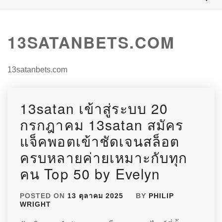
13SATANBETS.COM
13satanbets.com
13satan เข้าสู่ระบบ 20
กรกฎาคม 13satan สมัคร
แจ็คพอตเข้าชัดเจนสล็อต
ครบหลายค่ายเหมาะกับทุก
คน Top 50 by Evelyn
POSTED ON
13 ตุลาคม 2025
BY
PHILIP
WRIGHT