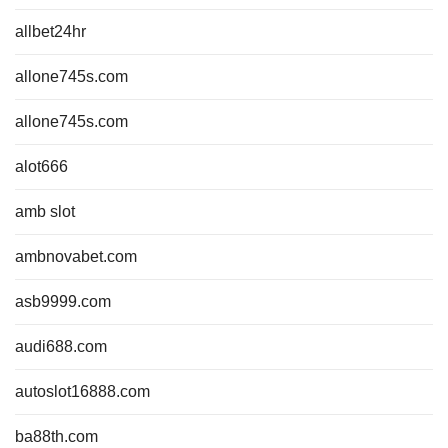
allbet24hr
allone745s.com
allone745s.com
alot666
amb slot
ambnovabet.com
asb9999.com
audi688.com
autoslot16888.com
ba88th.com