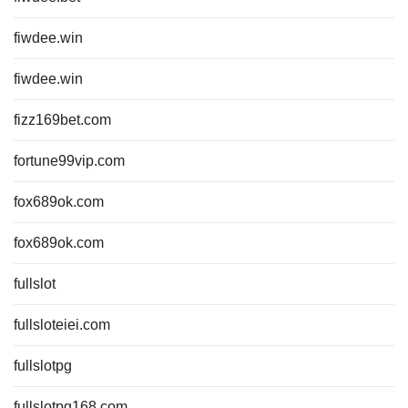
fiwdee.win
fiwdee.win
fizz169bet.com
fortune99vip.com
fox689ok.com
fox689ok.com
fullslot
fullsloteiei.com
fullslotpg
fullslotpg168.com