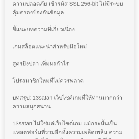
ความปลอดภัย เข้ารหัส SSL 256-bit ไม่มีระบบ
คุ้มครองป้องกันข้อมูล
ชี้แนะบทความที่เกี่ยวเนื่อง
เกมสล็อตแนะนำสำหรับมือใหม่
สูตรยิงปลา เพิ่มผลกำไร
โปรสมาชิกใหม่ที่ไม่ควรพลาด
บทสรุป: 13satan เว็บไซต์เกมที่ให้ท่านมากกว่า
ความสนุกสนาน
13satan ไม่ใช่แค่เว็บไซต์เกม แม้กระนั้นเป็น
แพลตฟอร์มที่รวมอีกทั้งความเพลิดเพลิน ความ