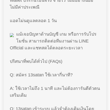
Wallet ประกันโอนจริง จ่ายไว ไม่มีอย่างน้อย
ไม่มีค่าประเพณี
แอดไม่นดูแลตลอด 1 วัน
แม้เจอปัญหาด้านบัญชี เกม หรือการรับโปร
โมชั่น สามารถติดต่อทีมงานผ่าน LINE
Official และแชทสดได้ตลอดระยะเวลา
ปริศนาที่พบได้ทั่วไป (FAQs)
Q: สมัคร 13satan ใช้เวลากี่นาที?
A: ใช้เวลาไม่ถึง 1 นาที และไม่ต้องการันตีตัวตน
เสริมเติม
Q: 13satan เข้าระบบ แล้วจำต้องเติมเงินโดย