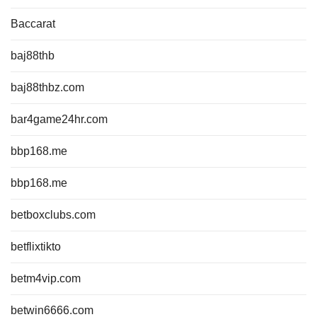
Baccarat
baj88thb
baj88thbz.com
bar4game24hr.com
bbp168.me
bbp168.me
betboxclubs.com
betflixtikto
betm4vip.com
betwin6666.com