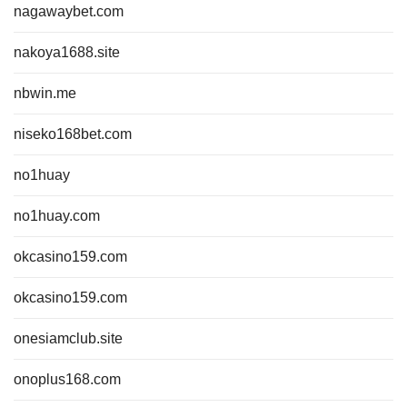
nagawaybet.com
nakoya1688.site
nbwin.me
niseko168bet.com
no1huay
no1huay.com
okcasino159.com
okcasino159.com
onesiamclub.site
onoplus168.com