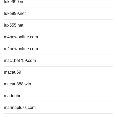
luke999.net
luke999.net
lux555.net
m4newonline.com
m4newonline.com
mac1bet789.com
macau69
macau888.win
madoohd
marinapluss.com