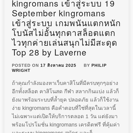
kingromans เข้าสู่ระบบ 19
September kingromans
เข้าสู่ระบบ เกมพนันแตกหนัก
โบนัสไม่อั้นทุกตาสล็อตแตก
ไวทุกค่ายเล่นสนุกไม่มีสะดุด
Top 28 by Laverne
POSTED ON
17 สิงหาคม 2025
BY
PHILIP
WRIGHT
ถ้าคุณกำลังมองหาเว็บคาสิโนที่มีครบทุกๆอย่าง
อีกทั้งสล็อต คาสิโนสด กีฬา สลากกินแบ่ง แล้วก็
ยังมาพร้อมระบบที่ล้ำยุค ปลอดภัย แล้วก็ใช้งาน
ง่าย kingromans คือคำตอบที่ใช่ที่สุดในเวลานี้
ไม่เฉพาะแต่เปิดให้บริการตลอด 1 วัน แต่ยังมา
พร้อมโปรโมชั่น kingromans เครดิตฟรี ที่คุ้มค่า