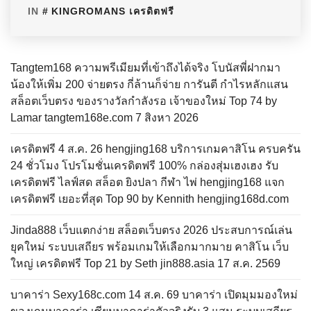
IN
KINGROMANS เครดิตฟรี
Tangtem168 ความพรีเมียมที่เข้าถึงได้จริง โบนัสพี่ฝากมา
น้องให้เพิ่ม 200 จ่ายตรง กี่ล้านก็จ่าย การันตี กำไรหลักแสน
สล็อตเว็บตรง ของรางวัลกำลังรอ เจ้าของใหม่ Top 74 by
Lamar tangtem168e.com 7 สิงหา 2026
เครดิตฟรี 4 ส.ค. 26 hengjing168 บริการเกมคาสิโน ครบครัน
24 ชั่วโมง โปรโมชั่นเครดิตฟรี 100% กล่องสุ่มเฮงเฮง รับ
เครดิตฟรี ไลฟ์สด สล็อต ยิงปลา กีฬา ไพ่ hengjing168 แจก
เครดิตฟรี เยอะที่สุด Top 90 by Kennith hengjing168d.com
Jinda888 เว็บแตกง่าย สล็อตเว็บตรง 2026 ประสบการณ์เล่น
ยุคใหม่ ระบบเสถียร พร้อมเกมให้เลือกมากมาย คาสิโน เว็บ
ใหญ่ เครดิตฟรี Top 21 by Seth jin888.asia 17 ส.ค. 2569
บาคาร่า Sexy168c.com 14 ส.ค. 69 บาคาร่า เปิดมุมมองใหม่