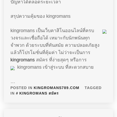
ปัญหาได้ตลอดระยะเวลา
สรุปความคุ้มของ kingromans
kingromans เป็นเว็บคาสิโนออนไลน์ที่ครบ
วงจรและเชื่อถือได้ เหมาะกับนักพนันทุก
จำพวก ด้วยระบบที่ทันสมัย ความปลอดภัยสูง
แล้วก็โปรโมชั่นที่คุ้มค่า ไม่ว่าจะเป็นการ
kingromans
สมัคร ที่ง่ายสุดๆ หรือการ
kingromans เข้าสู่ระบบ ที่สะดวกสบาย
…
POSTED IN
KINGROMANS789.COM
TAGGED
IN
KINGROMANS สมัคร