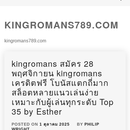
KINGROMANS789.COM
kingromans789.com
kingromans สมัคร 28
พฤศจิกายน kingromans
เครดิตฟรี โบนัสแตกถี่มาก
สล็อตหลายแนวเล่นง่าย
เหมาะกับผู้เล่นทุกระดับ Top
35 by Esther
POSTED ON
1 ตุลาคม 2025
BY
PHILIP
WRIGHT