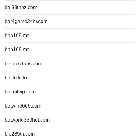
baj88thbz.com
bar4game24hr.com
bbp168.me
bbp168.me
betboxclubs.com
betflixtikto
betm4vip.com
betwin6666.com
betworld369hot.com
bio285th.com