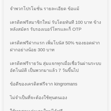
จำพวกโปรโมชั่น รายละเอียด ข้อแม้
เครดิตฟรีสมาชิกใหม่ รับโดยทันที 100 บาท ข้าง
หลังสมัคร รับรองเบอร์โทรและก็ OTP
เครดิตฟรีฝากแรก เพิ่มโบนัส 50% ของยอดฝาก
ฝากอย่างน้อย 300 บาท
เครดิตฟรีรายวัน สุ่มแจกทุกเมื่อเชื่อวันผ่านระบบ
อัตโนมัติ เป็นพวกมาแล้ว 7 วันขึ้นไป
ข้อดีของเครดิตฟรีจาก kingromans
ไม่จำเป็นที่จะต้องใช้ทุนตนเอง