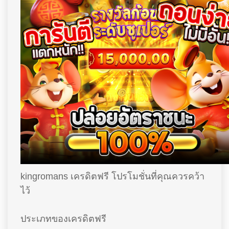
kingromans เครดิตฟรี โปรโมชั่นที่คุณควรคว้า
ไว้
ประเภทของเครดิตฟรี