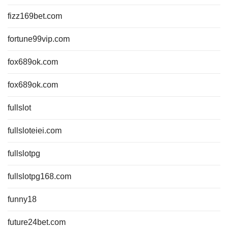
fizz169bet.com
fortune99vip.com
fox689ok.com
fox689ok.com
fullslot
fullsloteiei.com
fullslotpg
fullslotpg168.com
funny18
future24bet.com