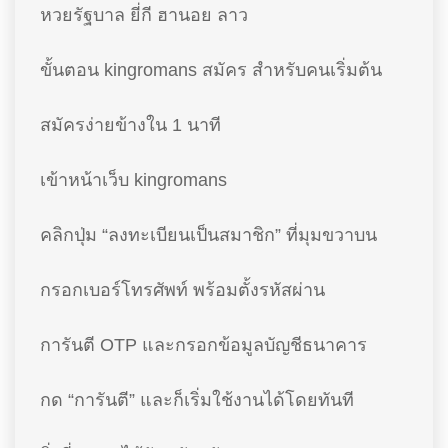
หวยรัฐบาล ยี่กี ฮานอย ลาว
ขั้นตอน kingromans สมัคร สำหรับคนเริ่มต้น
สมัครง่ายข้างใน 1 นาที
เข้าหน้าเว็บ kingromans
คลิกปุ่ม “ลงทะเบียนเป็นสมาชิก” ที่มุมขวาบน
กรอกเบอร์โทรศัพท์ พร้อมตั้งรหัสผ่าน
การันตี OTP และกรอกข้อมูลบัญชีธนาคาร
กด “การันตี” และก็เริ่มใช้งานได้โดยทันที