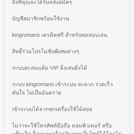
สิ่งที่คุณจะได้รับหลังสมัคร
บัญชีสมาชิกพร้อมใช้งาน
kingromans เครดิตฟรี สำหรับทดสอบเล่น
สิทธิ์ร่วมโปรโมชั่นพิเศษต่างๆ
ระบบสะสมแต้ม VIP ยิ่งเล่นยิ่งได้
ระบบ kingromans เข้าระบบ สะดวก รวดเร็ว
ทันใจ ไม่เป็นอันตราย
เข้าระบบได้จากทุกเครื่องใช้ไม้สอย
ไม่ว่าจะใช้โทรศัพท์มือถือ คอมพิวเตอร์ หรือ