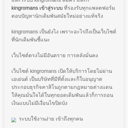
และระบบ kingromans สมัคร และก็
kingromans เข้าสู่ระบบ
ที่รองรับทุกแพลตฟอร์ม
ตอบปัญหานักเดิมพันสมัยใหม่อย่างแท้จริง
kingromans เป็นยังไง เพราะอะไรถึงเป็นเว็บไซต์
ที่นักเดิมพันชี้แนะ
เว็บไซต์ตรงไม่มีอันตราย การคลังมั่นคง
เว็บไซต์ kingromans เปิดให้บริการโดยไม่ผ่าน
เอเย่นต์ เป็นบริษัทที่มีที่ตั้งและก็ใบอนุญาต
ประกอบธุรกิจคาสิโนถูกตามกฎหมายต่างแดน
ให้คุณมั่นใจได้ในทุกยอดเดิมพันแล้วก็การถอน
เงินแบบไม่มีเงื่อนไขปิดบัง
ระบบใช้งานง่าย เข้าถึงทุกคน