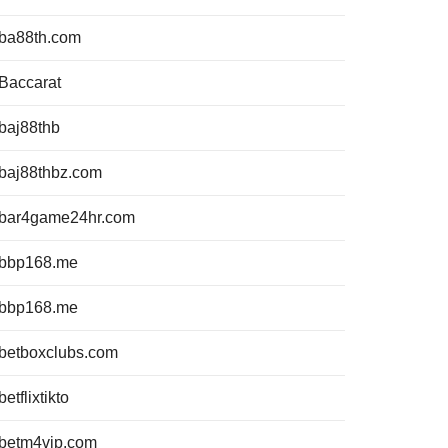
ba88th.com
Baccarat
baj88thb
baj88thbz.com
bar4game24hr.com
bbp168.me
bbp168.me
betboxclubs.com
betflixtikto
betm4vip.com