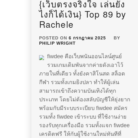
{เว็บตรงจริงใจ เล่นยัง
ไงก็ได้เงิน} Top 89 by
Rachele
POSTED ON
6 กรกฎาคม 2025
BY
PHILIP WRIGHT
fiwdee คือเว็บพนันออนไลน์ศูนย์
รวมเกมเดิมพันจากค่ายดังเอาไว้
ภายในที่เดียว ทั้งยังคาสิโนสด สล็อต
กีฬา รวมทั้งเกมยิงปลา ทำให้ผู้เล่น
สามารถเข้าถึงความบันเทิงได้ทุก
ประเภท โดยไม่ต้องสลับบัญชีให้ยุ่งยาก
พร้อมกับมีระบบระเบียบ fiwdee สมัคร
รวมทั้ง fiwdee เข้าระบบ ที่ใช้งานง่าย
รองรับทุกเครื่องมือ รวมทั้งแจก fiwdee
เครดิตฟรี ให้กับผู้ใช้งานใหม่ทันทีที่