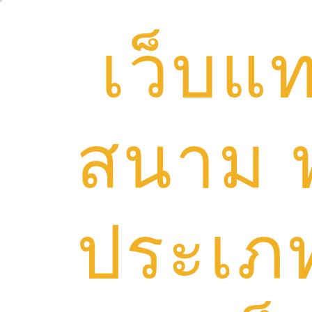
Skip
เว็บแท
to
content
สนาม พ
ประเภท