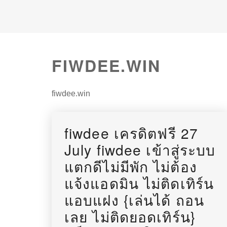
FIWDEE.WIN
fiwdee.win
fiwdee เครดิตฟรี 27
July fiwdee เข้าสู่ระบบ
แตกดีไม่มีพัก ไม่ต้อง
แจ้งแอดมิน ไม่ติดเทิร์น
แอบแฝง {เล่นได้ ถอน
เลย ไม่ติดยอดเทิร์น}