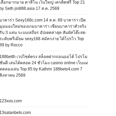
เลือกมากมาย คาสิโน เว็บใหญ่ เครดิตฟรี Top 21
by Seth jin888.asia 17 ส.ค. 2569
บาคาร่า Sexy168c.com 14 ส.ค. 69 บาคาร่า เปิด
มุมมองใหม่ของเกมบาคาร่า เซียนบาคาร่าตัวจริง
รับ 3 แสน ระบบเสถียร อัปเดตล่าสุด สัมผัสโต๊ะสด
ระดับพรีเมียม sexy168 สมัครง่าย ได้โปรไว Top
89 by Rocco
188betth เวปไซต์ตรง สล็อตฝากถอนออโต้ โปรโม
ชั่นดี เล่นได้ตลอด 24 ชั่วโมง casino online เว็บแม่
ทดลองเล่น Top 85 by Kathrin 188bets4.com 7
สิงหาคม 2569
123xos.com
13satanbets.com