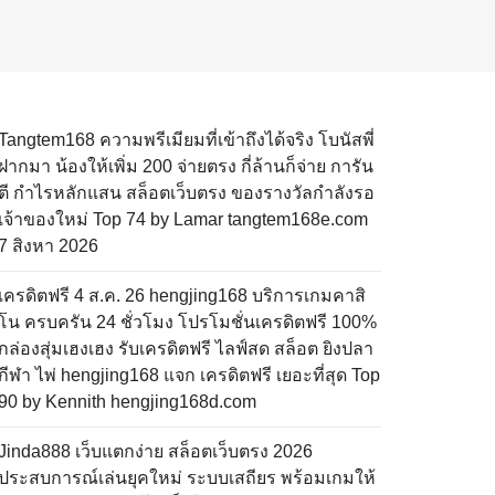
Tangtem168 ความพรีเมียมที่เข้าถึงได้จริง โบนัสพี่
ฝากมา น้องให้เพิ่ม 200 จ่ายตรง กี่ล้านก็จ่าย การัน
ตี กำไรหลักแสน สล็อตเว็บตรง ของรางวัลกำลังรอ
เจ้าของใหม่ Top 74 by Lamar tangtem168e.com
7 สิงหา 2026
เครดิตฟรี 4 ส.ค. 26 hengjing168 บริการเกมคาสิ
โน ครบครัน 24 ชั่วโมง โปรโมชั่นเครดิตฟรี 100%
กล่องสุ่มเฮงเฮง รับเครดิตฟรี ไลฟ์สด สล็อต ยิงปลา
กีฬา ไพ่ hengjing168 แจก เครดิตฟรี เยอะที่สุด Top
90 by Kennith hengjing168d.com
Jinda888 เว็บแตกง่าย สล็อตเว็บตรง 2026
ประสบการณ์เล่นยุคใหม่ ระบบเสถียร พร้อมเกมให้