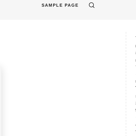
SAMPLE PAGE