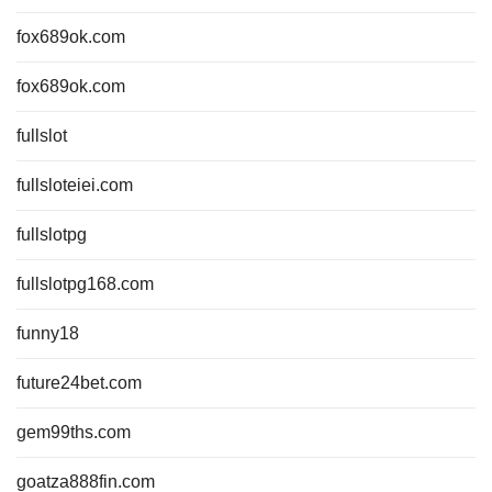
fox689ok.com
fox689ok.com
fullslot
fullsloteiei.com
fullslotpg
fullslotpg168.com
funny18
future24bet.com
gem99ths.com
goatza888fin.com