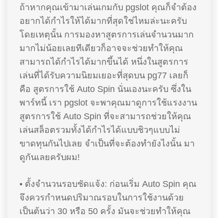
ถ้าหากคุณเข้ามาเล่นเกมกับ pgslot คุณก็จำต้อง
อยากได้กำไรให้ได้มากที่สุดใช่ไหมล่ะนะครับ
โดยเหตุนั้น การมองหาสูตรการเล่นจำนวนมาก
มากไม่น้อยเลยทีเดียวก็อาจจะช่วยทำให้คุณ
สามารถได้กำไรได้มากขึ้นได้ หนึ่งในสูตรการ
เล่นที่ได้รับความนิยมเยอะที่สุดบน pg77 เลยก็
คือ สูตรการใช้ Auto Spin นั่นเองนะครับ ซึ่งใน
พาร์ทนี้ เรา pgslot จะพาคุณมาดูการใช้แรงงาน
สูตรการใช้ Auto Spin ที่จะสามารถช่วยให้คุณ
เล่นสล็อตรวมทั้งได้กำไรได้แบบชิวๆแบบไม่
ขาดทุนกันไปเลย จำเป็นที่จะต้องทำยังไงนั้น มา
ดูกันเลยครับผม!
• ตั้งจำนวนรอบชัดแจ้ง: ก่อนเริ่ม Auto Spin คุณ
จึงควรกำหนดปริมาณรอบในการใช้งานด้วย
เป็นต้นว่า 30 หรือ 50 ครั้ง มันจะช่วยทำให้คุณ