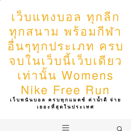
Skip
to
เว็บแทงบอล ทุกลีก
content
ทุกสนาม พร้อมกีฬา
อื่นๆทุกประเภท ครบ
จบในเว็บนี้เว็บเดียว
เท่านั้น Womens
Nike Free Run
เว็บพนันบอล ครบทุกแมตช์ ค่าน้ำดี จ่าย
เยอะที่สุดในประเทศ
Primary
Menu