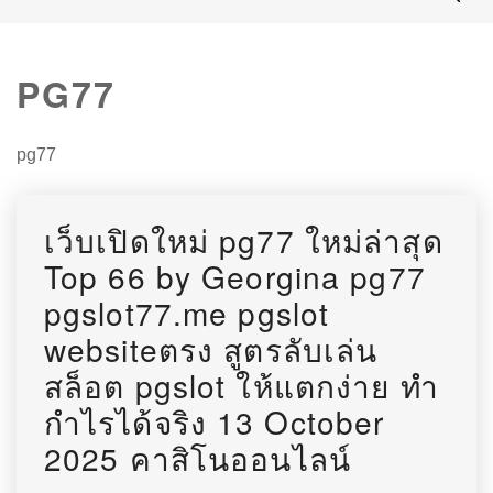
PG77
pg77
เว็บเปิดใหม่ pg77 ใหม่ล่าสุด
Top 66 by Georgina pg77
pgslot77.me pgslot
websiteตรง สูตรลับเล่น
สล็อต pgslot ให้แตกง่าย ทำ
กำไรได้จริง 13 October
2025 คาสิโนออนไลน์