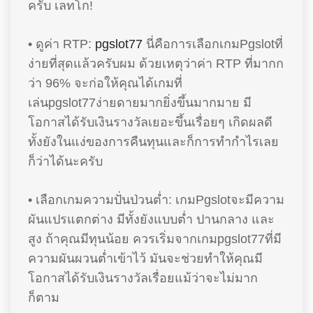
ครับ เลทโก!
• ดูค่า RTP:
pgslot77
นี่คือการเลือกเกมPgslotที่
ง่ายที่สุดแล้วครับผม ด้วยเหตุว่าค่า RTP ที่มากก
ว่า 96% จะก่อให้คุณได้เกมที่
เล่นpgslot77ง่ายดายมากยิ่งขึ้นมากมาย มี
โอกาสได้รับเงินรางวัลเยอะขึ้นเรื่อยๆ เกิดผลดี
ทั้งยังในแง่ของการคืนทุนและก็การทำกำไรเลย
ก็ว่าได้นะครับ
• เลือกเกมความปั่นป่วนต่ำ: เกมPgslotจะมีความ
ผันแปรแตกต่าง มีทั้งยังแบบต่ำ ปานกลาง และ
สูง ถ้าคุณมีทุนน้อย ควรเริ่มจากเกมpgslot77ที่มี
ความผันผวนต่ำเข้าไว้ มันจะช่วยทำให้คุณมี
โอกาสได้รับเงินรางวัลเรื่อยแม้ว่าจะไม่มาก
ก็ตาม