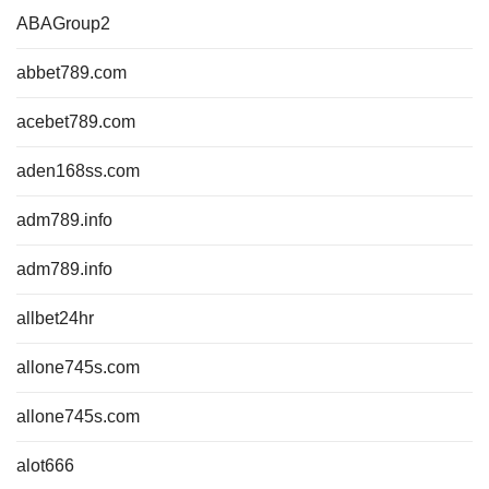
ABAGroup2
abbet789.com
acebet789.com
aden168ss.com
adm789.info
adm789.info
allbet24hr
allone745s.com
allone745s.com
alot666