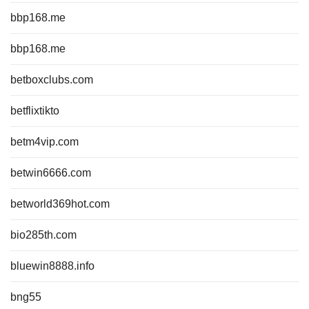
bbp168.me
bbp168.me
betboxclubs.com
betflixtikto
betm4vip.com
betwin6666.com
betworld369hot.com
bio285th.com
bluewin8888.info
bng55