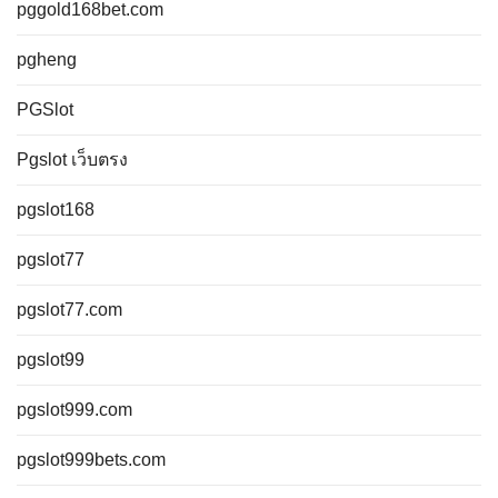
pggold168bet.com
pgheng
PGSlot
Pgslot เว็บตรง
pgslot168
pgslot77
pgslot77.com
pgslot99
pgslot999.com
pgslot999bets.com