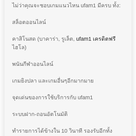
ไม่ว่าคุณจะชอบเกมแนวไหน ufam1 มีครบ ทั้ง:
สล็อตออนไลน์
คาสิโนสด (บาคาร่า, รูเล็ต,
ufam1 เครดิตฟรี
ไฮโล)
พนันกีฬาออนไลน์
เกมยิงปลา และเกมอื่นๆอีกมากมาย
จุดเด่นของการใช้บริการกับ ufam1
ระบบฝาก-ถอนอัตโนมัติ
ทำรายการได้ข้างใน 10 วินาที รองรับอีกทั้ง