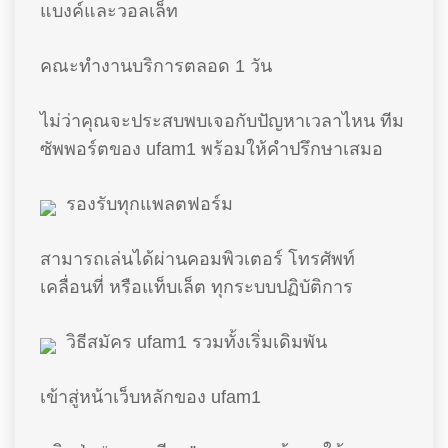
แบงค์และวอลเล็ท
คณะทำงานบริการตลอด 1 วัน
ไม่ว่าคุณจะประสบพบเจอกับปัญหาเวลาไหน ทีม
ซัพพอร์ตของ ufam1 พร้อมให้คำปรึกษาเสมอ
รองรับทุกแพลตฟอร์ม
สามารถเล่นได้ผ่านคอมพิวเตอร์ โทรศัพท์
เคลื่อนที่ หรือแท็บเล็ต ทุกระบบปฏิบัติการ
วิธีสมัคร ufam1 รวมทั้งเริ่มเดิมพัน
เข้าสู่หน้าเว็บหลักของ ufam1