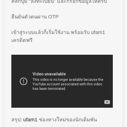
คลิกปุ่ม “ลงทะเบียน” และกรอกข้อมูลให้ครบ
ยืนยันตัวตนผ่าน OTP
เข้าสู่ระบบแล้วก็เริ่มใช้งาน พร้อมรับ ufam1
เครดิตฟรี
สรุป:
ufam1
ช่องทางใหม่ของนักเดิมพัน