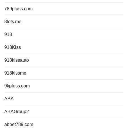
789pluss.com
8lots.me
918
918Kiss
918kissauto
918kissme
9kpluss.com
ABA
ABAGroup2
abbet789.com