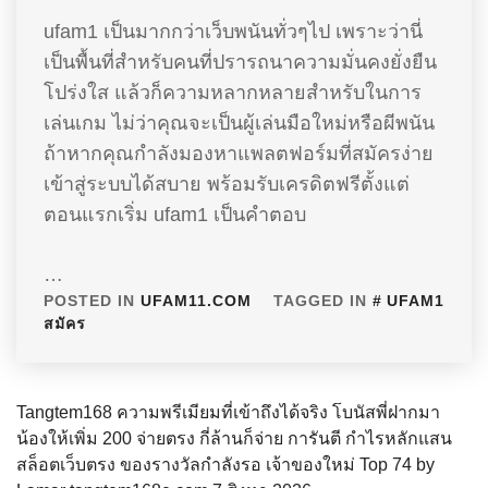
ufam1 เป็นมากกว่าเว็บพนันทั่วๆไป เพราะว่านี่
เป็นพื้นที่สำหรับคนที่ปรารถนาความมั่นคงยั่งยืน
โปร่งใส แล้วก็ความหลากหลายสำหรับในการ
เล่นเกม ไม่ว่าคุณจะเป็นผู้เล่นมือใหม่หรือผีพนัน
ถ้าหากคุณกำลังมองหาแพลตฟอร์มที่สมัครง่าย
เข้าสู่ระบบได้สบาย พร้อมรับเครดิตฟรีตั้งแต่
ตอนแรกเริ่ม ufam1 เป็นคำตอบ
…
POSTED IN
UFAM11.COM
TAGGED IN
UFAM1
สมัคร
Tangtem168 ความพรีเมียมที่เข้าถึงได้จริง โบนัสพี่ฝากมา
น้องให้เพิ่ม 200 จ่ายตรง กี่ล้านก็จ่าย การันตี กำไรหลักแสน
สล็อตเว็บตรง ของรางวัลกำลังรอ เจ้าของใหม่ Top 74 by