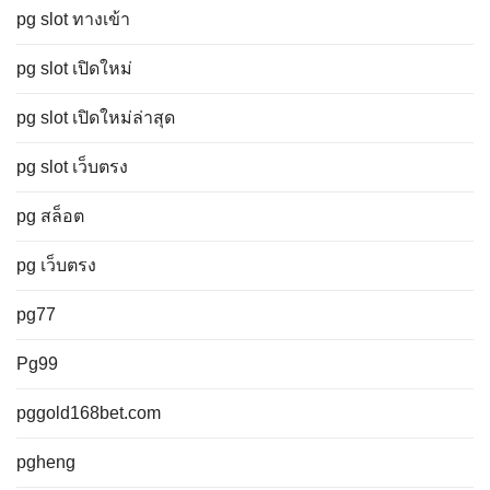
pg slot ทางเข้า
pg slot เปิดใหม่
pg slot เปิดใหม่ล่าสุด
pg slot เว็บตรง
pg สล็อต
pg เว็บตรง
pg77
Pg99
pggold168bet.com
pgheng