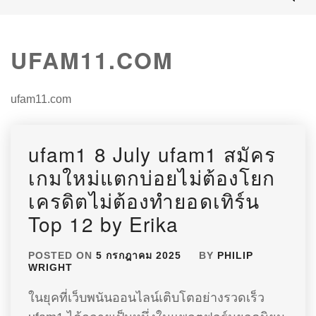
UFAM11.COM
ufam11.com
ufam1 8 July ufam1 สมัคร
เกมใหม่แตกบ่อยไม่ต้องโยก
เครดิตไม่ต้องทำยอดเทิร์น
Top 12 by Erika
POSTED ON
5 กรกฎาคม 2025
BY
PHILIP
WRIGHT
ในยุคที่เว็บพนันออนไลน์เติบโตอย่างรวดเร็ว