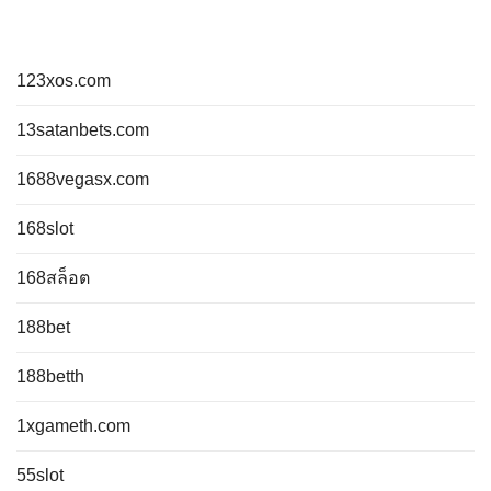
123xos.com
13satanbets.com
1688vegasx.com
168slot
168สล็อต
188bet
188betth
1xgameth.com
55slot