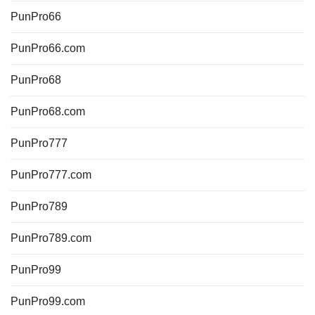
PunPro66
PunPro66.com
PunPro68
PunPro68.com
PunPro777
PunPro777.com
PunPro789
PunPro789.com
PunPro99
PunPro99.com