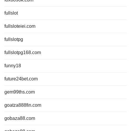
fullslot
fullsloteiei.com
fullslotpg
fullslotpg168.com
funny18
future24bet.com
gem99ths.com
goatza888fin.com
gobaza88.com