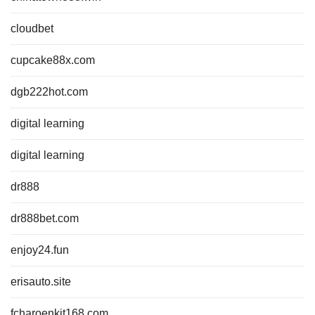
cloudbet
cupcake88x.com
dgb222hot.com
digital learning
digital learning
dr888
dr888bet.com
enjoy24.fun
erisauto.site
fcharoenkit168.com