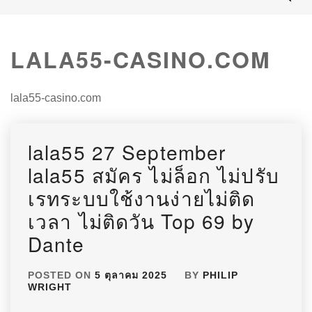
LALA55-CASINO.COM
lala55-casino.com
lala55 27 September
lala55 สมัคร ไม่ล็อก ไม่ปรับ
เรทระบบใช้งานง่ายไม่ติด
เวลา ไม่ติดวัน Top 69 by
Dante
POSTED ON
5 ตุลาคม 2025
BY
PHILIP
WRIGHT