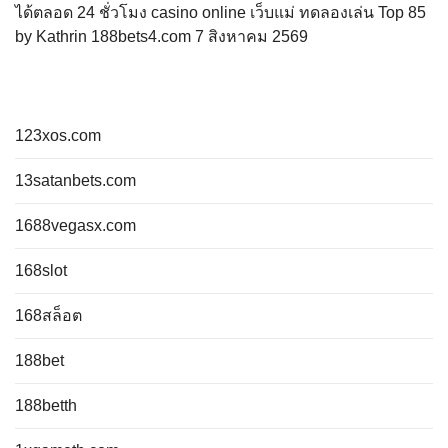
ได้ตลอด 24 ชั่วโมง casino online เว็บแม่ ทดลองเล่น Top 85
by Kathrin 188bets4.com 7 สิงหาคม 2569
123xos.com
13satanbets.com
1688vegasx.com
168slot
168สล็อต
188bet
188betth