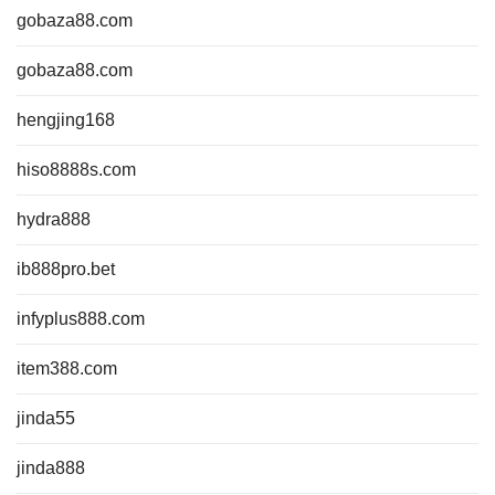
gobaza88.com
gobaza88.com
hengjing168
hiso8888s.com
hydra888
ib888pro.bet
infyplus888.com
item388.com
jinda55
jinda888