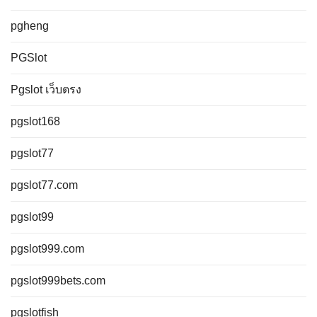
pgheng
PGSlot
Pgslot เว็บตรง
pgslot168
pgslot77
pgslot77.com
pgslot99
pgslot999.com
pgslot999bets.com
pgslotfish