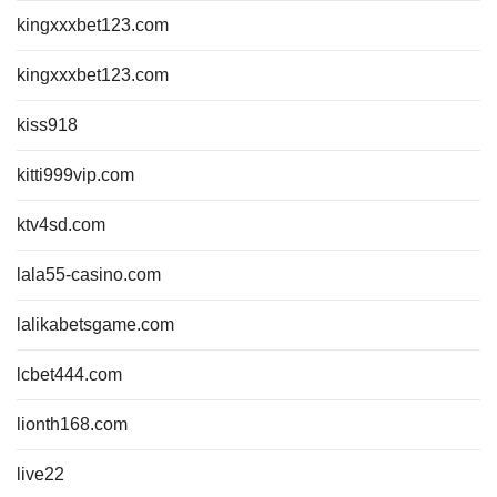
kingxxxbet123.com
kingxxxbet123.com
kiss918
kitti999vip.com
ktv4sd.com
lala55-casino.com
lalikabetsgame.com
lcbet444.com
lionth168.com
live22