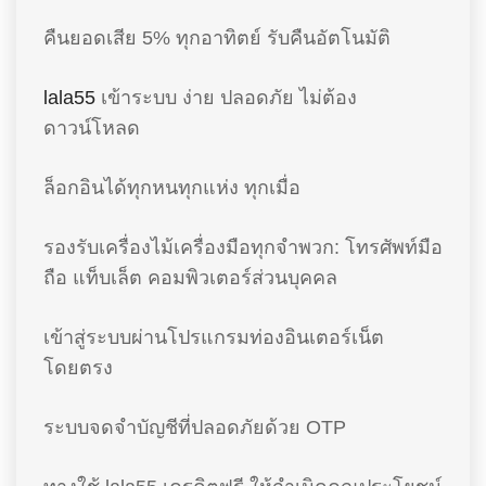
คืนยอดเสีย 5% ทุกอาทิตย์ รับคืนอัตโนมัติ
lala55
เข้าระบบ ง่าย ปลอดภัย ไม่ต้อง
ดาวน์โหลด
ล็อกอินได้ทุกหนทุกแห่ง ทุกเมื่อ
รองรับเครื่องไม้เครื่องมือทุกจำพวก: โทรศัพท์มือ
ถือ แท็บเล็ต คอมพิวเตอร์ส่วนบุคคล
เข้าสู่ระบบผ่านโปรแกรมท่องอินเตอร์เน็ต
โดยตรง
ระบบจดจำบัญชีที่ปลอดภัยด้วย OTP