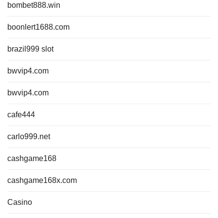
bombet888.win
boonlert1688.com
brazil999 slot
bwvip4.com
bwvip4.com
cafe444
carlo999.net
cashgame168
cashgame168x.com
Casino