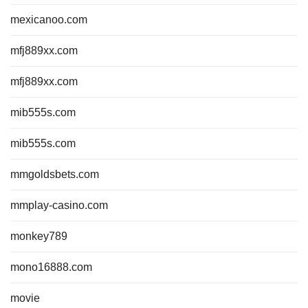
mexicanoo.com
mfj889xx.com
mfj889xx.com
mib555s.com
mib555s.com
mmgoldsbets.com
mmplay-casino.com
monkey789
mono16888.com
movie