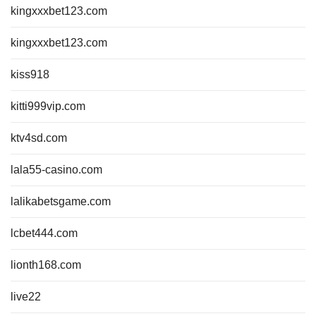
kingxxxbet123.com
kingxxxbet123.com
kiss918
kitti999vip.com
ktv4sd.com
lala55-casino.com
lalikabetsgame.com
lcbet444.com
lionth168.com
live22