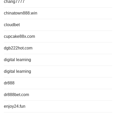
chang7777
chinatown888.win
cloudbet
cupcake88x.com
dgb222hot.com
digital learning
digital learning
dr888
dr888bet.com
enjoy24.fun