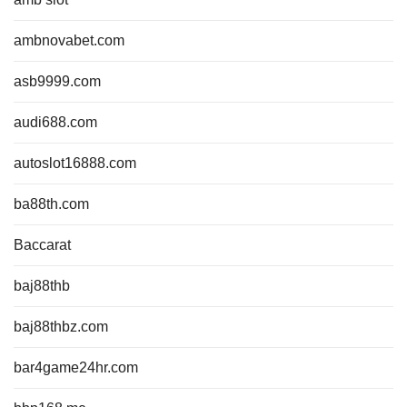
ambnovabet.com
asb9999.com
audi688.com
autoslot16888.com
ba88th.com
Baccarat
baj88thb
baj88thbz.com
bar4game24hr.com