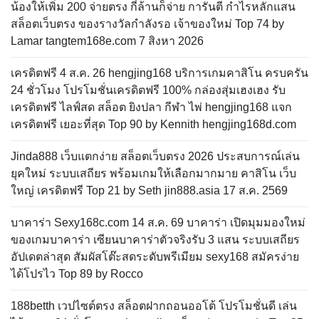
น้องให้เพิ่ม 200 จ่ายตรง กี่ล้านก็จ่าย การันตี กำไรหลักแสน
สล็อตเว็บตรง ของรางวัลกำลังรอ เจ้าของใหม่ Top 74 by
Lamar tangtem168e.com 7 สิงหา 2026
เครดิตฟรี 4 ส.ค. 26 hengjing168 บริการเกมคาสิโน ครบครัน
24 ชั่วโมง โปรโมชั่นเครดิตฟรี 100% กล่องสุ่มเฮงเฮง รับ
เครดิตฟรี ไลฟ์สด สล็อต ยิงปลา กีฬา ไพ่ hengjing168 แจก
เครดิตฟรี เยอะที่สุด Top 90 by Kennith hengjing168d.com
Jinda888 เว็บแตกง่าย สล็อตเว็บตรง 2026 ประสบการณ์เล่น
ยุคใหม่ ระบบเสถียร พร้อมเกมให้เลือกมากมาย คาสิโน เว็บ
ใหญ่ เครดิตฟรี Top 21 by Seth jin888.asia 17 ส.ค. 2569
บาคาร่า Sexy168c.com 14 ส.ค. 69 บาคาร่า เปิดมุมมองใหม่
ของเกมบาคาร่า เซียนบาคาร่าตัวจริงรับ 3 แสน ระบบเสถียร
อัปเดตล่าสุด สัมผัสโต๊ะสดระดับพรีเมียม sexy168 สมัครง่าย
ได้โปรไว Top 89 by Rocco
188betth เวปไซต์ตรง สล็อตฝากถอนออโต้ โปรโมชั่นดี เล่น