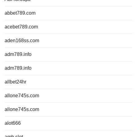
abbet789.com
acebet789.com
aden168ss.com
adm789.info
adm789.info
allbet24hr
allone745s.com
allone745s.com
alot666
amb slot