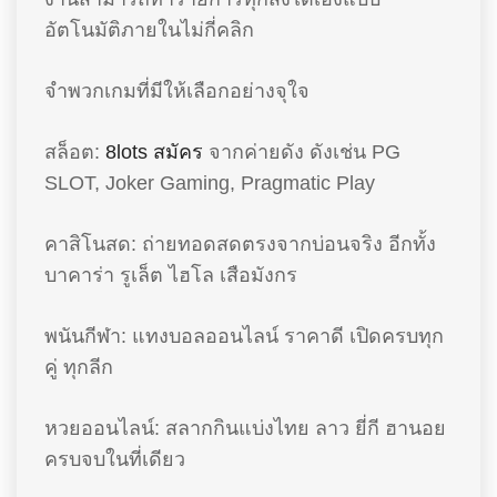
อัตโนมัติภายในไม่กี่คลิก
จำพวกเกมที่มีให้เลือกอย่างจุใจ
สล็อต:
8lots สมัคร
จากค่ายดัง ดังเช่น PG
SLOT, Joker Gaming, Pragmatic Play
คาสิโนสด: ถ่ายทอดสดตรงจากบ่อนจริง อีกทั้ง
บาคาร่า รูเล็ต ไฮโล เสือมังกร
พนันกีฬา: แทงบอลออนไลน์ ราคาดี เปิดครบทุก
คู่ ทุกลีก
หวยออนไลน์: สลากกินแบ่งไทย ลาว ยี่กี ฮานอย
ครบจบในที่เดียว