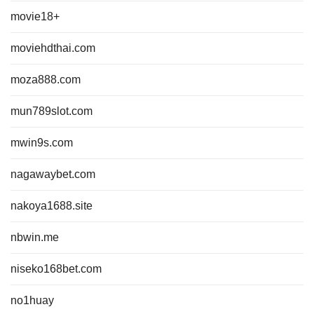
movie18+
moviehdthai.com
moza888.com
mun789slot.com
mwin9s.com
nagawaybet.com
nakoya1688.site
nbwin.me
niseko168bet.com
no1huay