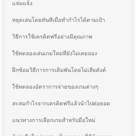
แจ่มแจ้ง
หยุดเล่นโดยทันทีเมื่อทำกำไรได้ตามเป้า
วิธีการใช้เครดิตฟรีอย่างมีคุณภาพ
ใช้ทดลองเล่นเกมใหม่ที่ยังไม่เคยลอง
ฝึกซ้อมวิธีการการเดิมพันโดยไม่เสียตังค์
ใช้ทดลองอัตราการจ่ายของเกมต่างๆ
สะสมกำไรจากเครดิตฟรีแล้วนำไปต่อยอด
แนวทางการเลือกเกมสำหรับมือใหม่