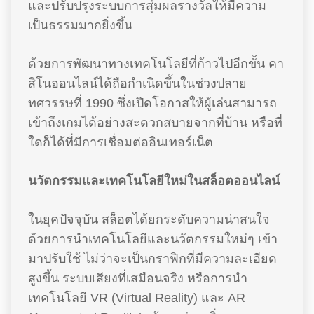
และปรับปรุงระบบการสุ่มผลรางวัลให้มีความ
เป็นธรรมมากยิ่งขึ้น
ด้วยการพัฒนาทางเทคโนโลยีที่ก้าวไปอีกขั้น คา
สิโนออนไลน์ได้ถือกำเนิดขึ้นในช่วงปลาย
ทศวรรษที่ 1990 ซึ่งเปิดโอกาสให้ผู้เล่นสามารถ
เข้าถึงเกมได้อย่างสะดวกสบายจากที่บ้าน หรือที่
ใดก็ได้ที่มีการเชื่อมต่ออินเทอร์เน็ต
นวัตกรรมและเทคโนโลยีใหม่ในสล็อตออนไลน์
ในยุคปัจจุบัน สล็อตได้ยกระดับความน่าสนใจ
ด้วยการนำเทคโนโลยีและนวัตกรรมใหม่ๆ เข้า
มาปรับใช้ ไม่ว่าจะเป็นกราฟิกที่มีความละเอียด
สูงขึ้น ระบบเสียงที่เสมือนจริง หรือการนำ
เทคโนโลยี VR (Virtual Reality) และ AR