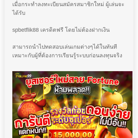
เมื่อกระทำลงทะเบียนสมัครสมาชิกใหม่ ผู้เล่นจะ
ได้รับ
spbetflik88 เครดิตฟรี โดยไม่ต้องฝากเงิน
สามารถนำไปทดสอบเล่นเกมต่างๆได้ในทันที
เหมาะกับผู้ที่ต้องการเรียนรู้ระบบก่อนลงทุนจริง