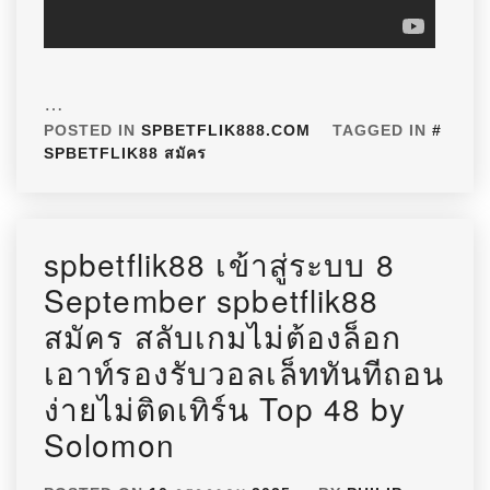
…
POSTED IN
SPBETFLIK888.COM
TAGGED IN
SPBETFLIK88 สมัคร
spbetflik88 เข้าสู่ระบบ 8
September spbetflik88
สมัคร สลับเกมไม่ต้องล็อก
เอาท์รองรับวอลเล็ททันทีถอน
ง่ายไม่ติดเทิร์น Top 48 by
Solomon