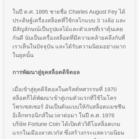
ในปี ค.ศ. 1895 ชายชื่อ Charles August Fey ได้
ประดิษฐ์เครื่องสล็อตที่ใช้กลไกแบบ 3 วงล้อ และ
มีสัญลักษณ์เป็นรูปผลไม้และตัวเลขที่เราคุ้นเคย
กันดี นับเป็นเครื่องสล็อตที่มีความคล้ายคลึงกับที่
เราเห็นในปัจจุบัน และได้รับความนิยมอย่างมาก
ในยุคนั้น
การพัฒนาสู่ยุคสล็อตดิจิตอล
เมื่อเข้าสู่ยุคดิจิตอลในคริสต์ทศวรรษที่ 1970
สล็อตก็ได้พัฒนาเข้าสู่เกมตัวแรกที่ใช้ไมโคร
โพรเซสเซอร์ อันเป็นต้นแบบให้กับสล็อตแมชชีน
อิเล็กทรอนิกส์ในเวลาต่อมา ในปี ค.ศ. 1976
บริษัท Fortune Coin ได้เปิดตัววิดีโอสล็อตเกม
แรกในเมืองลาสเวกัส ซึ่งสร้างกระแสความนิยม