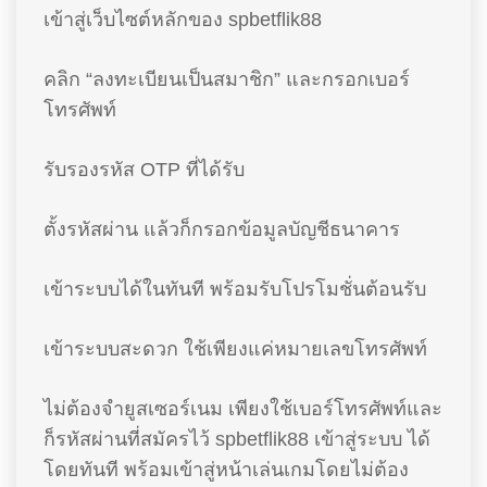
เข้าสู่เว็บไซต์หลักของ spbetflik88
คลิก “ลงทะเบียนเป็นสมาชิก” และกรอกเบอร์
โทรศัพท์
รับรองรหัส OTP ที่ได้รับ
ตั้งรหัสผ่าน แล้วก็กรอกข้อมูลบัญชีธนาคาร
เข้าระบบได้ในทันที พร้อมรับโปรโมชั่นต้อนรับ
เข้าระบบสะดวก ใช้เพียงแค่หมายเลขโทรศัพท์
ไม่ต้องจำยูสเซอร์เนม เพียงใช้เบอร์โทรศัพท์และ
ก็รหัสผ่านที่สมัครไว้ spbetflik88 เข้าสู่ระบบ ได้
โดยทันที พร้อมเข้าสู่หน้าเล่นเกมโดยไม่ต้อง