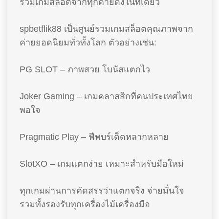
รวมเกมสล็อตจากทุกค่ายดังในที่เดียว
spbetflik88 เป็นศูนย์รวมเกมสล็อตคุณภาพจาก
ค่ายยอดนิยมทั่วทั้งโลก ตัวอย่างเช่น:
PG SLOT – ภาพสวย โบนัสแตกไว
Joker Gaming – เกมคลาสสิกที่คนประเทศไทย
พอใจ
Pragmatic Play – ฟีพบร์เด็ดหลากหลาย
SlotXO – เกมแตกง่าย เหมาะสำหรับมือใหม่
ทุกเกมผ่านการคัดสรรว่าแตกจริง จ่ายมั่นใจ
รวมทั้งรองรับทุกเครื่องไม้เครื่องมือ