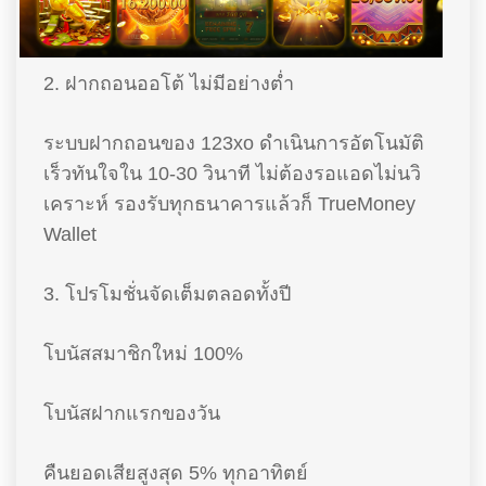
2. ฝากถอนออโต้ ไม่มีอย่างต่ำ
ระบบฝากถอนของ 123xo ดำเนินการอัตโนมัติ
เร็วทันใจใน 10-30 วินาที ไม่ต้องรอแอดไม่นวิ
เคราะห์ รองรับทุกธนาคารแล้วก็ TrueMoney
Wallet
3. โปรโมชั่นจัดเต็มตลอดทั้งปี
โบนัสสมาชิกใหม่ 100%
โบนัสฝากแรกของวัน
คืนยอดเสียสูงสุด 5% ทุกอาทิตย์