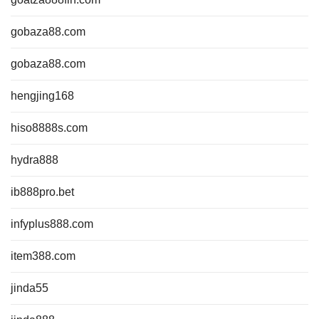
gobaza88.com
gobaza88.com
hengjing168
hiso8888s.com
hydra888
ib888pro.bet
infyplus888.com
item388.com
jinda55