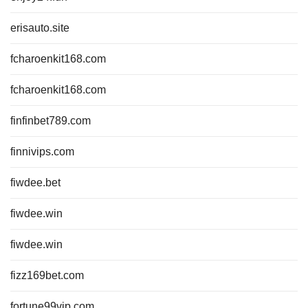
erisauto.site
fcharoenkit168.com
fcharoenkit168.com
finfinbet789.com
finnivips.com
fiwdee.bet
fiwdee.win
fiwdee.win
fizz169bet.com
fortune99vip.com