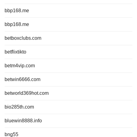
bbp168.me
bbp168.me
betboxclubs.com
betflixtikto
betm4vip.com
betwin6666.com
betworld369hot.com
bio285th.com
bluewin8888.info
bng55