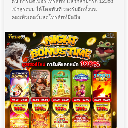
ต้น การันตีเบอร์โทรศัพท์ แล้วก็สามารถ 123xo
เข้าสู่ระบบ ได้โดยทันที รองรับอีกทั้งบน
คอมพิวเตอร์และโทรศัพท์มือถือ