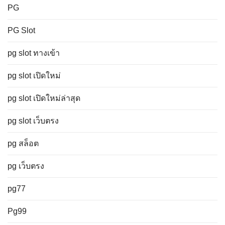
PG
PG Slot
pg slot ทางเข้า
pg slot เปิดใหม่
pg slot เปิดใหม่ล่าสุด
pg slot เว็บตรง
pg สล็อต
pg เว็บตรง
pg77
Pg99