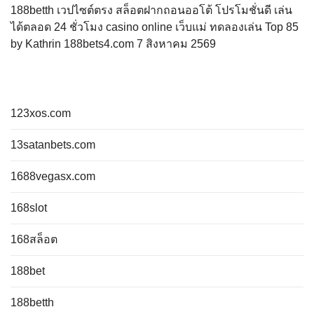
188betth เวปไซต์ตรง สล็อตฝากถอนออโต้ โปรโมชั่นดี เล่น
ได้ตลอด 24 ชั่วโมง casino online เว็บแม่ ทดลองเล่น Top 85
by Kathrin 188bets4.com 7 สิงหาคม 2569
123xos.com
13satanbets.com
1688vegasx.com
168slot
168สล็อต
188bet
188betth