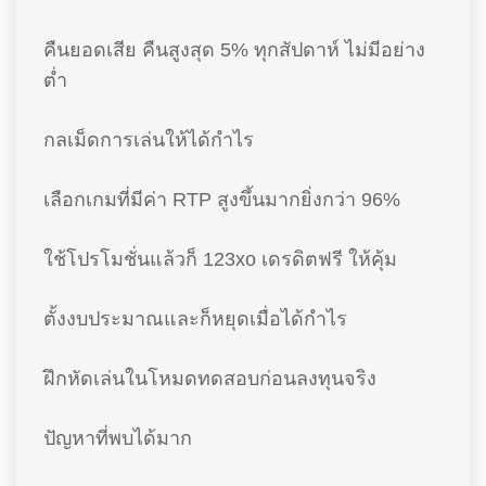
คืนยอดเสีย คืนสูงสุด 5% ทุกสัปดาห์ ไม่มีอย่าง
ต่ำ
กลเม็ดการเล่นให้ได้กำไร
เลือกเกมที่มีค่า RTP สูงขึ้นมากยิ่งกว่า 96%
ใช้โปรโมชั่นแล้วก็ 123xo เดรดิตฟรี ให้คุ้ม
ตั้งงบประมาณและก็หยุดเมื่อได้กำไร
ฝึกหัดเล่นในโหมดทดสอบก่อนลงทุนจริง
ปัญหาที่พบได้มาก