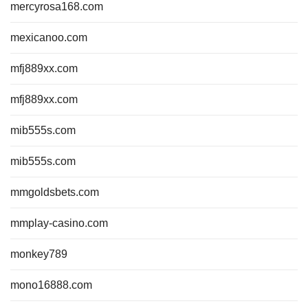
mercyrosa168.com
mexicanoo.com
mfj889xx.com
mfj889xx.com
mib555s.com
mib555s.com
mmgoldsbets.com
mmplay-casino.com
monkey789
mono16888.com