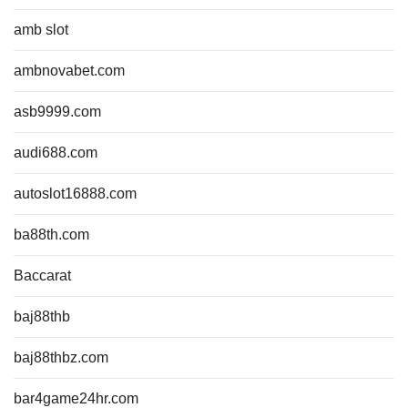
amb slot
ambnovabet.com
asb9999.com
audi688.com
autoslot16888.com
ba88th.com
Baccarat
baj88thb
baj88thbz.com
bar4game24hr.com