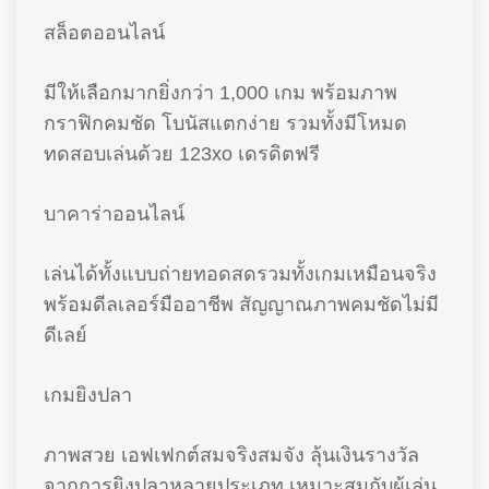
สล็อตออนไลน์
มีให้เลือกมากยิ่งกว่า 1,000 เกม พร้อมภาพ
กราฟิกคมชัด โบนัสแตกง่าย รวมทั้งมีโหมด
ทดสอบเล่นด้วย 123xo เดรดิตฟรี
บาคาร่าออนไลน์
เล่นได้ทั้งแบบถ่ายทอดสดรวมทั้งเกมเหมือนจริง
พร้อมดีลเลอร์มืออาชีพ สัญญาณภาพคมชัดไม่มี
ดีเลย์
เกมยิงปลา
ภาพสวย เอฟเฟกต์สมจริงสมจัง ลุ้นเงินรางวัล
จากการยิงปลาหลายประเภท เหมาะสมกับผู้เล่น