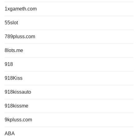
1xgameth.com
55slot
789pluss.com
8lots.me
918
918Kiss
918kissauto
918kissme
9kpluss.com
ABA