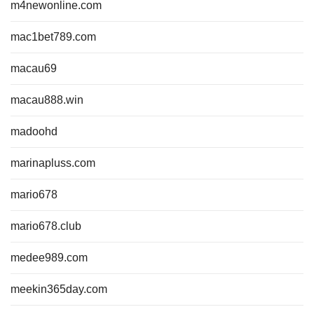
m4newonline.com
mac1bet789.com
macau69
macau888.win
madoohd
marinapluss.com
mario678
mario678.club
medee989.com
meekin365day.com