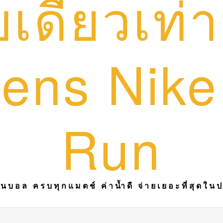
บเดียวเท่า
ns Nike
Run
ันบอล ครบทุกแมตช์ ค่าน้ำดี จ่ายเยอะที่สุดใ