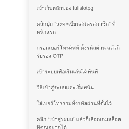
เข้าเว็บหลักของ fullslotpg
คลิกปุ่ม “ลงทะเบียนสมัครสมาชิก” ที่
หน้าแรก
กรอกเบอร์โทรศัพท์ ตั้งรหัสผ่าน แล้วก็
รับรอง OTP
เข้าระบบเพื่อเริ่มเล่นได้ทันที
วิธีเข้าสู่ระบบและเริ่มพนัน
ใส่เบอร์โทรรวมทั้งรหัสผ่านที่ตั้งไว้
คลิก “เข้าสู่ระบบ” แล้วก็เลือกเกมสล็อต
ที่คุณอยากได้