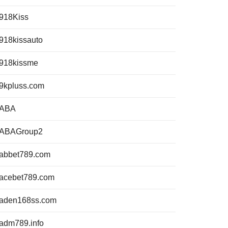
918Kiss
918kissauto
918kissme
9kpluss.com
ABA
ABAGroup2
abbet789.com
acebet789.com
aden168ss.com
adm789.info