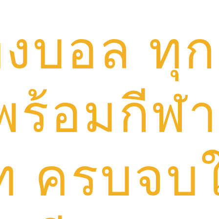
งบอล ทุก
ร้อมกีฬาอ
 ครบจบใน