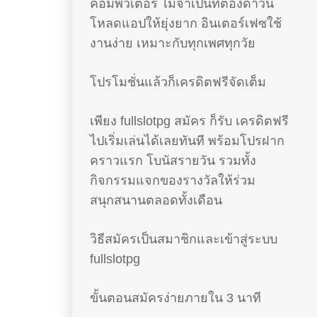
คอมพิวเตอร์ ไม่จำเป็นที่ต้องดาวน์
โหลดแอปให้ยุ่งยาก อินเตอร์เฟซใช้
งานง่าย เหมาะกับทุกเพศทุกวัย
โปรโมชั่นแล้วก็เครดิตฟรีจัดเต็ม
เพียง fullslotpg สมัคร ก็รับ เครดิตฟรี
ไปเริ่มเล่นได้เลยทันที พร้อมโปรฝาก
คราวแรก โบนัสรายวัน รวมทั้ง
กิจกรรมแจกของรางวัลให้ร่วม
สนุกสนานตลอดทั้งเดือน
วิธีสมัครเป็นสมาชิกและเข้าสู่ระบบ
fullslotpg
ขั้นตอนสมัครง่ายภายใน 3 นาที