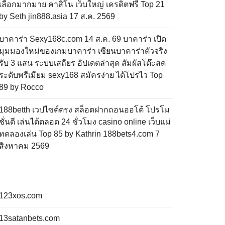
เลือกมากมาย คาสิโน เว็บใหญ่ เครดิตฟรี Top 21
by Seth jin888.asia 17 ส.ค. 2569
บาคาร่า Sexy168c.com 14 ส.ค. 69 บาคาร่า เปิด
มุมมองใหม่ของเกมบาคาร่า เซียนบาคาร่าตัวจริง
รับ 3 แสน ระบบเสถียร อัปเดตล่าสุด สัมผัสโต๊ะสด
ระดับพรีเมียม sexy168 สมัครง่าย ได้โปรไว Top
89 by Rocco
188betth เวปไซต์ตรง สล็อตฝากถอนออโต้ โปรโม
ชั่นดี เล่นได้ตลอด 24 ชั่วโมง casino online เว็บแม่
ทดลองเล่น Top 85 by Kathrin 188bets4.com 7
สิงหาคม 2569
123xos.com
13satanbets.com