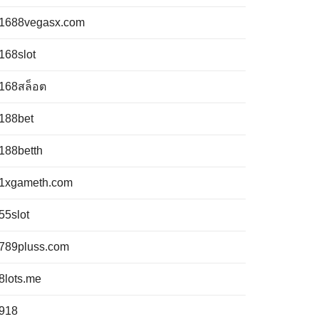
1688vegasx.com
168slot
168สล็อต
188bet
188betth
1xgameth.com
55slot
789pluss.com
8lots.me
918