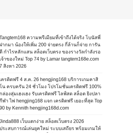
Tangtem168 ความพรีเมียมที่เข้าถึงได้จริง โบนัสพี่
ฝากมา น้องให้เพิ่ม 200 จ่ายตรง กี่ล้านก็จ่าย การัน
ตี กำไรหลักแสน สล็อตเว็บตรง ของรางวัลกำลังรอ
เจ้าของใหม่ Top 74 by Lamar tangtem168e.com
7 สิงหา 2026
เครดิตฟรี 4 ส.ค. 26 hengjing168 บริการเกมคาสิ
โน ครบครัน 24 ชั่วโมง โปรโมชั่นเครดิตฟรี 100%
กล่องสุ่มเฮงเฮง รับเครดิตฟรี ไลฟ์สด สล็อต ยิงปลา
กีฬา ไพ่ hengjing168 แจก เครดิตฟรี เยอะที่สุด Top
90 by Kennith hengjing168d.com
Jinda888 เว็บแตกง่าย สล็อตเว็บตรง 2026
ประสบการณ์เล่นยุคใหม่ ระบบเสถียร พร้อมเกมให้