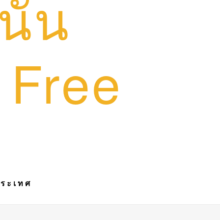
นั้น
 Free
นประเทศ