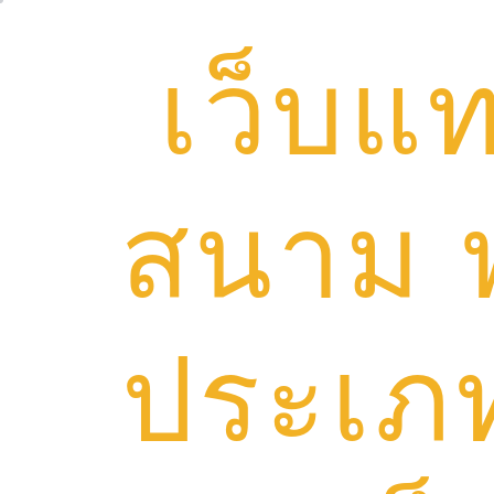
Skip
เว็บแท
to
content
สนาม พ
ประเภท