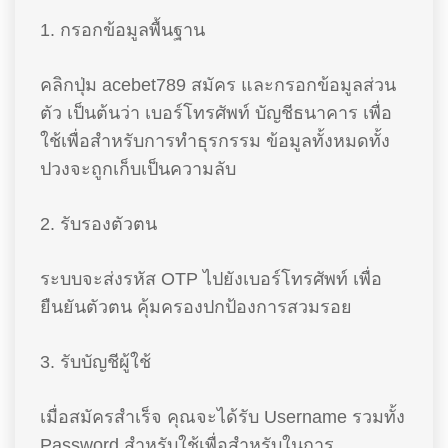
1. กรอกข้อมูลพื้นฐาน
คลิกปุ่ม acebet789 สมัคร และกรอกข้อมูลส่วน
ตัว เป็นต้นว่า เบอร์โทรศัพท์ บัญชีธนาคาร เพื่อ
ใช้เพื่อสำหรับการทำธุรกรรม ข้อมูลทั้งหมดทั้ง
ปวงจะถูกเก็บเป็นความลับ
2. รับรองตัวตน
ระบบจะส่งรหัส OTP ไปยังเบอร์โทรศัพท์ เพื่อ
ยืนยันตัวตน คุ้มครองปกป้องการสวมรอย
3. รับบัญชีผู้ใช้
เมื่อสมัครสำเร็จ คุณจะได้รับ Username รวมทั้ง
Password สำหรับใช้เพื่อสำหรับในการ