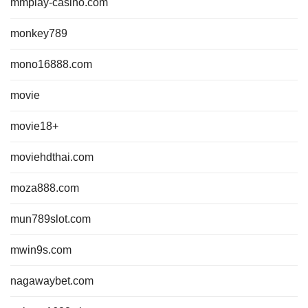
mmplay-casino.com
monkey789
mono16888.com
movie
movie18+
moviehdthai.com
moza888.com
mun789slot.com
mwin9s.com
nagawaybet.com