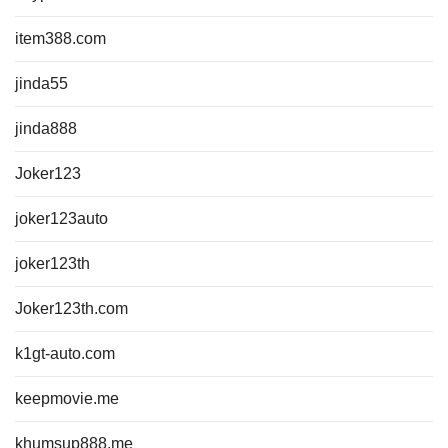
item388.com
jinda55
jinda888
Joker123
joker123auto
joker123th
Joker123th.com
k1gt-auto.com
keepmovie.me
khumsup888.me