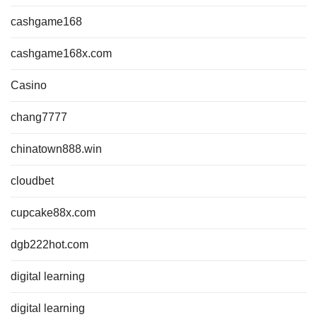
cashgame168
cashgame168x.com
Casino
chang7777
chinatown888.win
cloudbet
cupcake88x.com
dgb222hot.com
digital learning
digital learning