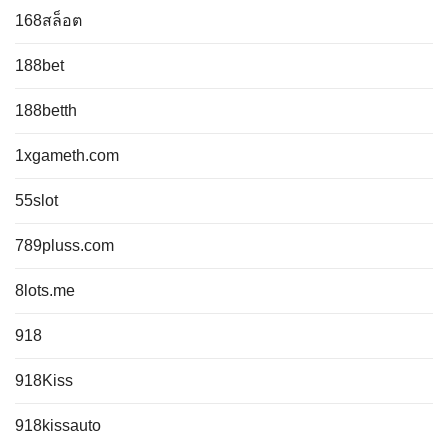
168สล็อต
188bet
188betth
1xgameth.com
55slot
789pluss.com
8lots.me
918
918Kiss
918kissauto