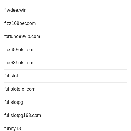
fiwdee.win
fizz169bet.com
fortune99vip.com
fox689ok.com
fox689ok.com
fullslot
fullsloteiei.com
fullslotpg
fullslotpg168.com
funny18