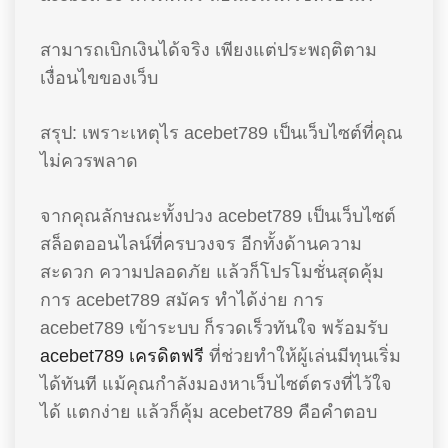
สามารถเบิกเงินได้จริง เพียงแต่ประพฤติตาม
เงื่อนไขของเว็บ
สรุป: เพราะเหตุไร acebet789 เป็นเว็บไซต์ที่คุณ
ไม่ควรพลาด
จากคุณลักษณะทั้งปวง acebet789 เป็นเว็บไซต์
สล็อตออนไลน์ที่ครบวงจร อีกทั้งด้านความ
สะดวก ความปลอดภัย แล้วก็โปรโมชั่นสุดคุ้ม
การ acebet789 สมัคร ทำได้ง่าย การ
acebet789 เข้าระบบ ก็รวดเร็วทันใจ พร้อมรับ
acebet789 เครดิตฟรี
ที่ช่วยทำให้ผู้เล่นมีทุนเริ่ม
ได้ทันที แม้คุณกำลังมองหาเว็บไซต์ตรงที่ไว้ใจ
ได้ แตกง่าย แล้วก็คุ้ม acebet789 คือคำตอบ