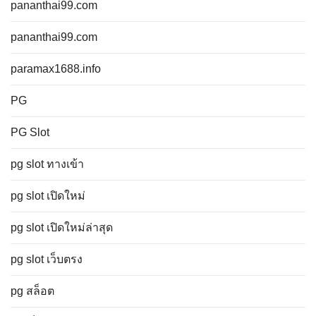
pananthai99.com
pananthai99.com
paramax1688.info
PG
PG Slot
pg slot ทางเข้า
pg slot เปิดใหม่
pg slot เปิดใหม่ล่าสุด
pg slot เว็บตรง
pg สล็อต