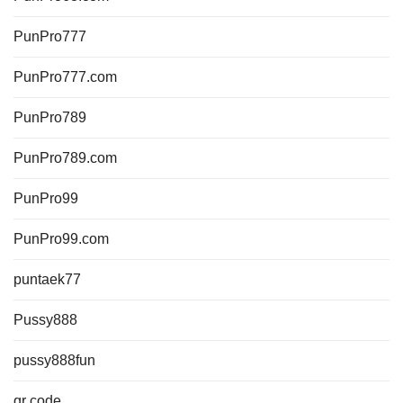
PunPro777
PunPro777.com
PunPro789
PunPro789.com
PunPro99
PunPro99.com
puntaek77
Pussy888
pussy888fun
qr code