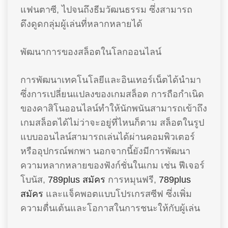
แฟนตาซี, ไปจนถึงธีมวัฒนธรรม ซึ่งสามารถ
ดึงดูดกลุ่มผู้เล่นที่หลากหลายได้
พัฒนาการของสล็อตในโลกออนไลน์
การพัฒนาเทคโนโลยีและอินเทอร์เน็ตได้นำมา
ซึ่งการเปลี่ยนแปลงของเกมสล็อต การถือกำเนิด
ของคาสิโนออนไลน์ทำให้นักพนันสามารถเข้าถึง
เกมสล็อตได้ไม่ว่าจะอยู่ที่ไหนก็ตาม สล็อตในรูป
แบบออนไลน์สามารถเล่นได้ผ่านคอมพิวเตอร์
หรืออุปกรณ์พกพา นอกจากนี้ยังมีการพัฒนา
ความหลากหลายของฟังก์ชั่นในเกม เช่น ฟีเจอร์
โบนัส,
789plus สมัคร
การหมุนฟรี,
789plus
สมัคร
และแจ็คพอตแบบโปรเกรสซีฟ ซึ่งเพิ่ม
ความตื่นเต้นและโอกาสในการชนะให้กับผู้เล่น