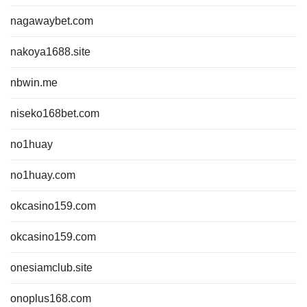
nagawaybet.com
nakoya1688.site
nbwin.me
niseko168bet.com
no1huay
no1huay.com
okcasino159.com
okcasino159.com
onesiamclub.site
onoplus168.com