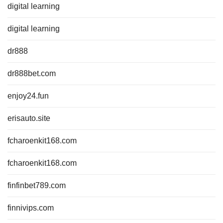
digital learning
digital learning
dr888
dr888bet.com
enjoy24.fun
erisauto.site
fcharoenkit168.com
fcharoenkit168.com
finfinbet789.com
finnivips.com