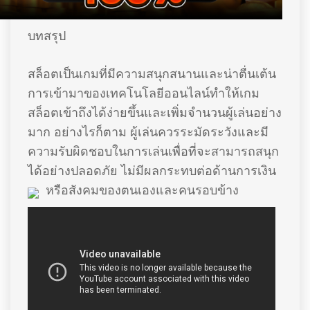
บทสรุป
สล็อตเป็นเกมที่มีความสนุกสนานและน่าตื่นเต้น
การเข้ามาของเทคโนโลยีออนไลน์ทำให้เกม
สล็อตเข้าถึงได้ง่ายขึ้นและเพิ่มจำนวนผู้เล่นอย่าง
มาก อย่างไรก็ตาม ผู้เล่นควรระมัดระวังและมี
ความรับผิดชอบในการเล่นเพื่อที่จะสามารถสนุก
ได้อย่างปลอดภัย ไม่มีผลกระทบต่อด้านการเงิน
หรือสังคมของตนเองและคนรอบข้าง