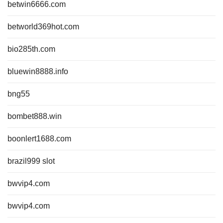
betwin6666.com
betworld369hot.com
bio285th.com
bluewin8888.info
bng55
bombet888.win
boonlert1688.com
brazil999 slot
bwvip4.com
bwvip4.com