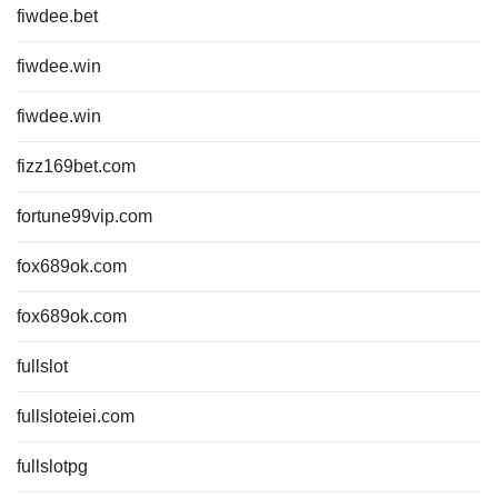
fiwdee.bet
fiwdee.win
fiwdee.win
fizz169bet.com
fortune99vip.com
fox689ok.com
fox689ok.com
fullslot
fullsloteiei.com
fullslotpg