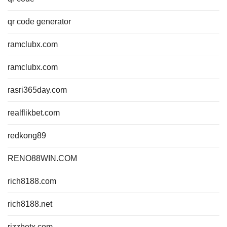
qr code generator
ramclubx.com
ramclubx.com
rasri365day.com
realflikbet.com
redkong89
RENO88WIN.COM
rich8188.com
rich8188.net
rizzbetx.com