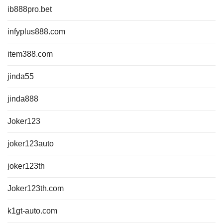
ib888pro.bet
infyplus888.com
item388.com
jinda55
jinda888
Joker123
joker123auto
joker123th
Joker123th.com
k1gt-auto.com