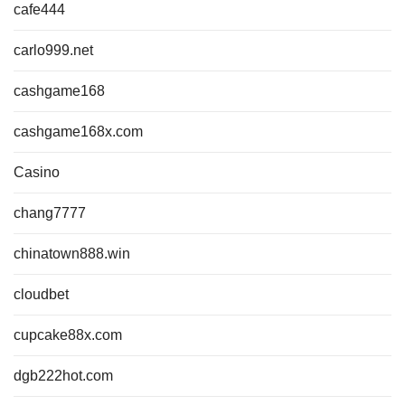
cafe444
carlo999.net
cashgame168
cashgame168x.com
Casino
chang7777
chinatown888.win
cloudbet
cupcake88x.com
dgb222hot.com