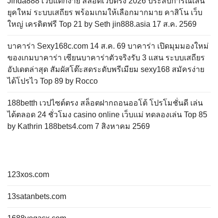
Jinda888 เว็บแตกง่าย สล็อตเว็บตรง 2026 ประสบการณ์เล่น
ยุคใหม่ ระบบเสถียร พร้อมเกมให้เลือกมากมาย คาสิโน เว็บ
ใหญ่ เครดิตฟรี Top 21 by Seth jin888.asia 17 ส.ค. 2569
บาคาร่า Sexy168c.com 14 ส.ค. 69 บาคาร่า เปิดมุมมองใหม่
ของเกมบาคาร่า เซียนบาคาร่าตัวจริงรับ 3 แสน ระบบเสถียร
อัปเดตล่าสุด สัมผัสโต๊ะสดระดับพรีเมียม sexy168 สมัครง่าย
ได้โปรไว Top 89 by Rocco
188betth เวปไซต์ตรง สล็อตฝากถอนออโต้ โปรโมชั่นดี เล่น
ได้ตลอด 24 ชั่วโมง casino online เว็บแม่ ทดลองเล่น Top 85
by Kathrin 188bets4.com 7 สิงหาคม 2569
123xos.com
13satanbets.com