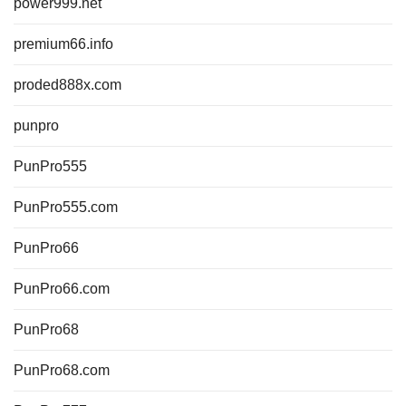
power999.net
premium66.info
proded888x.com
punpro
PunPro555
PunPro555.com
PunPro66
PunPro66.com
PunPro68
PunPro68.com