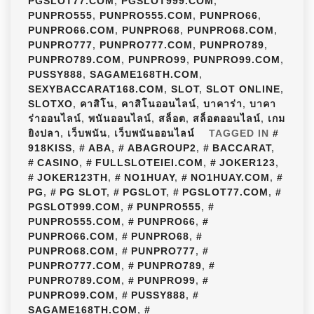
PGSLOT77.COM
,
PGSLOT999.COM
,
PUNPRO555
,
PUNPRO555.COM
,
PUNPRO66
,
PUNPRO66.COM
,
PUNPRO68
,
PUNPRO68.COM
,
PUNPRO777
,
PUNPRO777.COM
,
PUNPRO789
,
PUNPRO789.COM
,
PUNPRO99
,
PUNPRO99.COM
,
PUSSY888
,
SAGAME168TH.COM
,
SEXYBACCARAT168.COM
,
SLOT
,
SLOT ONLINE
,
SLOTXO
,
คาสิโน
,
คาสิโนออนไลน์
,
บาคาร่า
,
บาคา
ร่าออนไลน์
,
พนันออนไลน์
,
สล็อต
,
สล็อตออนไลน์
,
เกม
ยิงปลา
,
เว็บพนัน
,
เว็บพนันออนไลน์
TAGGED IN
918KISS
,
ABA
,
ABAGROUP2
,
BACCARAT
,
CASINO
,
FULLSLOTEIEI.COM
,
JOKER123
,
JOKER123TH
,
NO1HUAY
,
NO1HUAY.COM
,
PG
,
PG SLOT
,
PGSLOT
,
PGSLOT77.COM
,
PGSLOT999.COM
,
PUNPRO555
,
PUNPRO555.COM
,
PUNPRO66
,
PUNPRO66.COM
,
PUNPRO68
,
PUNPRO68.COM
,
PUNPRO777
,
PUNPRO777.COM
,
PUNPRO789
,
PUNPRO789.COM
,
PUNPRO99
,
PUNPRO99.COM
,
PUSSY888
,
SAGAME168TH.COM
,