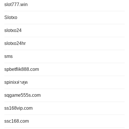
slot777.win
Slotxo
slotxo24
slotxo24hr
sms
spbetflik888.com
spinixล่าสุด
sqgame555s.com
ss168vip.com
ssc168.com