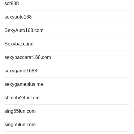
scr888
sexyauto168
SexyAuto168.com
Sexybaccarat
sexybaccarat168.com
sexygame1688
sexygameplus.me
shinobi24hr.com
sing55fun.com
sing55fun.com