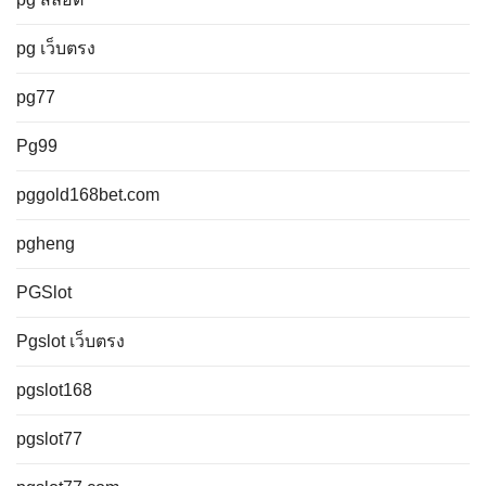
pg เว็บตรง
pg77
Pg99
pggold168bet.com
pgheng
PGSlot
Pgslot เว็บตรง
pgslot168
pgslot77