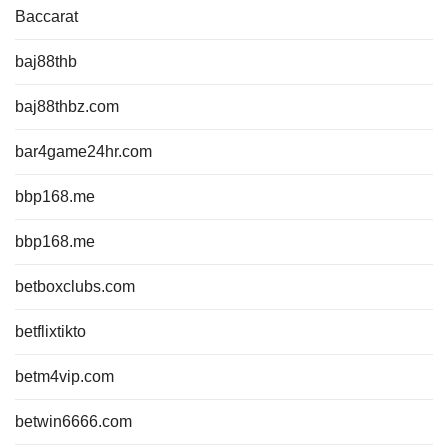
Baccarat
baj88thb
baj88thbz.com
bar4game24hr.com
bbp168.me
bbp168.me
betboxclubs.com
betflixtikto
betm4vip.com
betwin6666.com