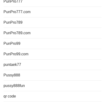
PunPro777
PunPro777.com
PunPro789
PunPro789.com
PunPro99
PunPro99.com
puntaek77
Pussy888
pussy888fun
qr code