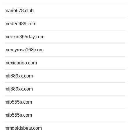
mario678.club
medee989.com
meekin365day.com
mercyrosa168.com
mexicanoo.com
mfj889xx.com
mfj889xx.com
mib555s.com
mib555s.com
mmgoldsbets.com