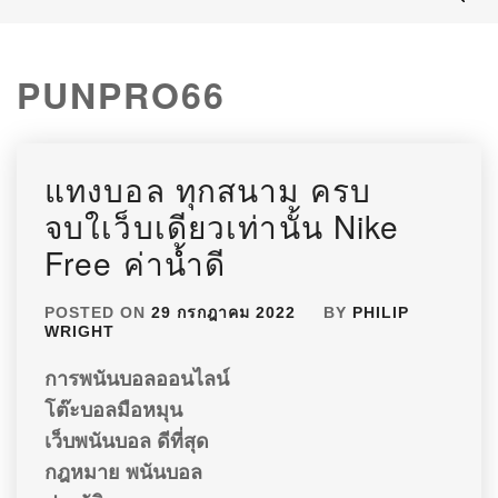
PUNPRO66
แทงบอล ทุกสนาม ครบ
จบใเว็บเดียวเท่านั้น Nike
Free ค่าน้ำดี
POSTED ON
29 กรกฎาคม 2022
BY
PHILIP
WRIGHT
การพนันบอลออนไลน์
โต๊ะบอลมือหมุน
เว็บพนันบอล ดีที่สุด
กฎหมาย พนันบอล