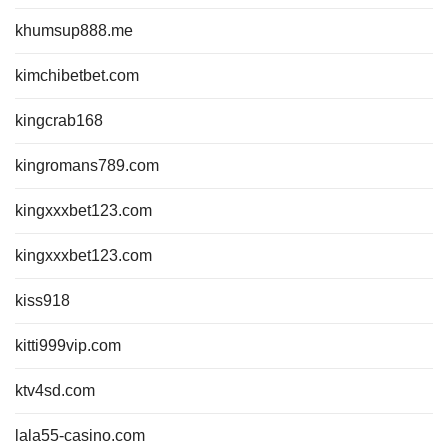
khumsup888.me
kimchibetbet.com
kingcrab168
kingromans789.com
kingxxxbet123.com
kingxxxbet123.com
kiss918
kitti999vip.com
ktv4sd.com
lala55-casino.com