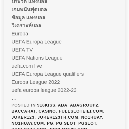
ประวัติ แทงบอล
เกมพนันฟุตบอล
ข้อมูล แทงบอล
วิเคราะห์บอล
Europa
UEFA Europa League
UEFA TV
UEFA Nations League
uefa.com live
UEFA Europa League qualifiers
Europa League 2022
uefa europa league 2022-23
…
POSTED IN
918KISS
,
ABA
,
ABAGROUP2
,
BACCARAT
,
CASINO
,
FULLSLOTEIEI.COM
,
JOKER123
,
JOKER123TH.COM
,
NO1HUAY
,
NO1HUAY.COM
,
PG
,
PG SLOT
,
PGSLOT
,