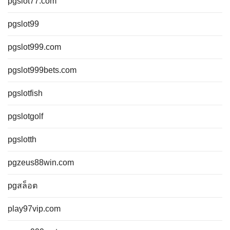
pgslot77.com
pgslot99
pgslot999.com
pgslot999bets.com
pgslotfish
pgslotgolf
pgslotth
pgzeus88win.com
pgสล็อต
play97vip.com