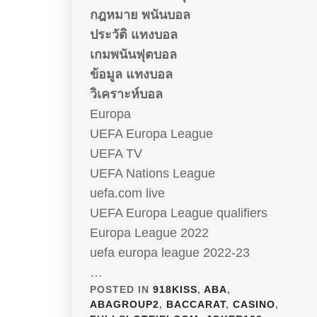
กฎหมาย พนันบอล
ประวัติ แทงบอล
เกมพนันฟุตบอล
ข้อมูล แทงบอล
วิเคราะห์บอล
Europa
UEFA Europa League
UEFA TV
UEFA Nations League
uefa.com live
UEFA Europa League qualifiers
Europa League 2022
uefa europa league 2022-23
…
POSTED IN
918KISS
,
ABA
,
ABAGROUP2
,
BACCARAT
,
CASINO
,