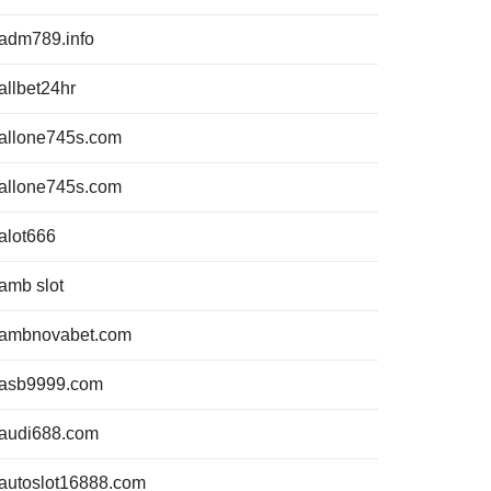
adm789.info
allbet24hr
allone745s.com
allone745s.com
alot666
amb slot
ambnovabet.com
asb9999.com
audi688.com
autoslot16888.com