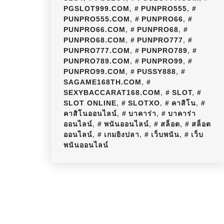
PGSLOT999.COM
,
PUNPRO555
,
PUNPRO555.COM
,
PUNPRO66
,
PUNPRO66.COM
,
PUNPRO68
,
PUNPRO68.COM
,
PUNPRO777
,
PUNPRO777.COM
,
PUNPRO789
,
PUNPRO789.COM
,
PUNPRO99
,
PUNPRO99.COM
,
PUSSY888
,
SAGAME168TH.COM
,
SEXYBACCARAT168.COM
,
SLOT
,
SLOT ONLINE
,
SLOTXO
,
คาสิโน
,
คาสิโนออนไลน์
,
บาคาร่า
,
บาคาร่า
ออนไลน์
,
พนันออนไลน์
,
สล็อต
,
สล็อต
ออนไลน์
,
เกมยิงปลา
,
เว็บพนัน
,
เว็บ
พนันออนไลน์