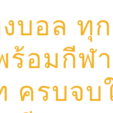
งบอล ทุก
ร้อมกีฬาอ
 ครบจบใน