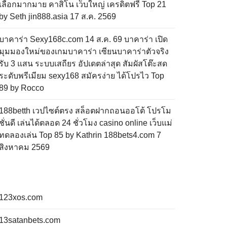
เลือกมากมาย คาสิโน เว็บใหญ่ เครดิตฟรี Top 21
by Seth jin888.asia 17 ส.ค. 2569
บาคาร่า Sexy168c.com 14 ส.ค. 69 บาคาร่า เปิด
มุมมองใหม่ของเกมบาคาร่า เซียนบาคาร่าตัวจริง
รับ 3 แสน ระบบเสถียร อัปเดตล่าสุด สัมผัสโต๊ะสด
ระดับพรีเมียม sexy168 สมัครง่าย ได้โปรไว Top
89 by Rocco
188betth เวปไซต์ตรง สล็อตฝากถอนออโต้ โปรโม
ชั่นดี เล่นได้ตลอด 24 ชั่วโมง casino online เว็บแม่
ทดลองเล่น Top 85 by Kathrin 188bets4.com 7
สิงหาคม 2569
123xos.com
13satanbets.com