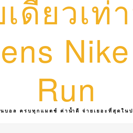
บเดียวเท่า
ns Nike
Run
ันบอล ครบทุกแมตช์ ค่าน้ำดี จ่ายเยอะที่สุดใ