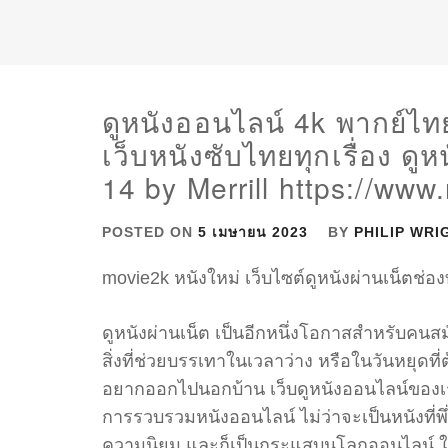
ดูหนังออนไลน์ 4k พากย์ไท
เว็บหนังซับไทยทุกเรื่อง ด
14 by Merrill https://www
POSTED ON
5 เมษายน 2023
BY
PHILIP WRI
movie2k หนังใหม่ เว็บไซต์ดูหนังผ่านเน็ตช่
ดูหนังผ่านเน็ต เป็นอีกหนึ่งโอกาสสำหรับคนสมั
สิ่งที่ช่วยบรรเทาในเวลาว่าง หรือในวันหยุดท
อยากออกไปนอกบ้าน เว็บดูหนังออนไลน์ของเรานั้
การรวบรวมหนังออนไลน์ ไม่ว่าจะเป็นหนังที่พึ่
ความนิยม และก็เป็นกระแสบนโลกออนไลน์ ในเว