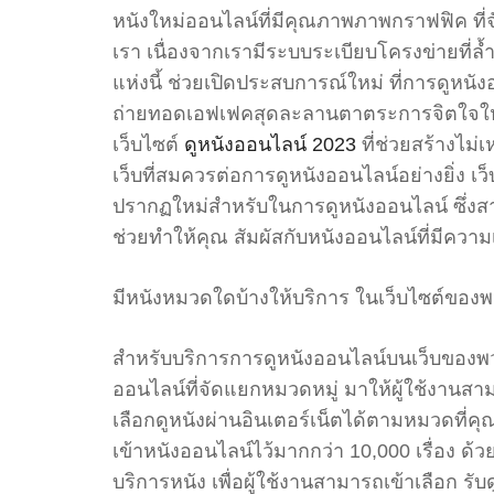
หนังใหม่ออนไลน์ที่มีคุณภาพภาพกราฟฟิค ที่
เรา เนื่องจากเรามีระบบระเบียบโครงข่ายที่ล
แห่งนี้ ช่วยเปิดประสบการณ์ใหม่ ที่การดูหนั
ถ่ายทอดเอฟเฟคสุดละลานตาตระการจิตใจให้ท่า
เว็บไซต์
ดูหนังออนไลน์ 2023
ที่ช่วยสร้างไม่
เว็บที่สมควรต่อการดูหนังออนไลน์อย่างยิ่ง เ
ปรากฏใหม่สำหรับในการดูหนังออนไลน์ ซึ่งสาม
ช่วยทำให้คุณ สัมผัสกับหนังออนไลน์ที่มีความเ
มีหนังหมวดใดบ้างให้บริการ ในเว็บไซต์ของพ
สำหรับบริการการดูหนังออนไลน์บนเว็บของพวกเร
ออนไลน์ที่จัดแยกหมวดหมู่ มาให้ผู้ใช้งานส
เลือกดูหนังผ่านอินเตอร์เน็ตได้ตามหมวดที่คุ
เข้าหนังออนไลน์ไว้มากกว่า 10,000 เรื่อง ด
บริการหนัง เพื่อผู้ใช้งานสามารถเข้าเลือก รับด