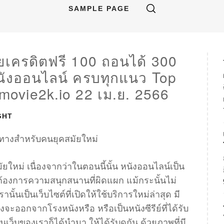
SAMPLE PAGE
ยเครดิตฟรี 100 ถอนได้ 300
ูหนังออนไลน์ ครบทุกแนว Top
.movie2k.io 22 เม.ย. 2566
GHT
องทางสำหรับคนยุคสมัยใหม่
ยใหม่ เนื่องจากว่าในตอนนี้นั้น หนังออนไลน์เป็น
ี่ต้องการความสนุกสนานที่ผิดแผก แม้กระนั้นไม่
นเป็นเว็บไซต์ที่เปิดให้ใช้บริการใหม่ล่าสุด มี
งจะออกจากโรงหนังหรือ หรือเป็นหนังซีรีย์ที่ได้รับ
็บของเราก็ได้นำมา ให้ได้รับดูกัน ด้วยภาพที่มี