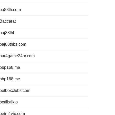
ba88th.com
Baccarat
baj88thb
baj88thbz.com
bar4game24hr.com
bbp168.me
bbp168.me
betboxclubs.com
betflixtikto
betm4vip.com