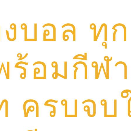
งบอล ทุก
ร้อมกีฬาอ
 ครบจบใน