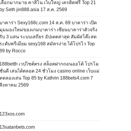
เลือกมากมาย คาสิโน เว็บใหญ่ เครดิตฟรี Top 21
by Seth jin888.asia 17 ส.ค. 2569
บาคาร่า Sexy168c.com 14 ส.ค. 69 บาคาร่า เปิด
มุมมองใหม่ของเกมบาคาร่า เซียนบาคาร่าตัวจริง
รับ 3 แสน ระบบเสถียร อัปเดตล่าสุด สัมผัสโต๊ะสด
ระดับพรีเมียม sexy168 สมัครง่าย ได้โปรไว Top
89 by Rocco
188betth เวปไซต์ตรง สล็อตฝากถอนออโต้ โปรโม
ชั่นดี เล่นได้ตลอด 24 ชั่วโมง casino online เว็บแม่
ทดลองเล่น Top 85 by Kathrin 188bets4.com 7
สิงหาคม 2569
123xos.com
13satanbets.com