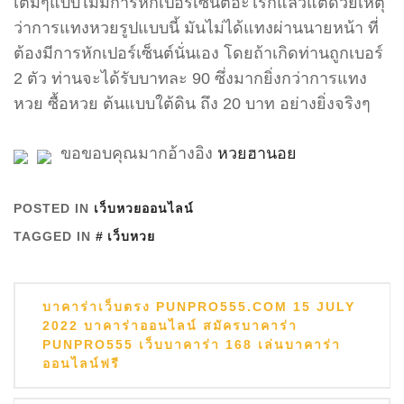
เต็มๆแบบไม่มีการหักเปอร์เซ็นต์อะไรก็แล้วแต่ด้วยเหตุ
ว่าการแทงหวยรูปแบบนี้ มันไม่ได้แทงผ่านนายหน้า ที่
ต้องมีการหักเปอร์เซ็นต์นั่นเอง โดยถ้าเกิดท่านถูกเบอร์
2 ตัว ท่านจะได้รับบาทละ 90 ซึ่งมากยิ่งกว่าการแทง
หวย ซื้อหวย ต้นแบบใต้ดิน ถึง 20 บาท อย่างยิ่งจริงๆ
ขอขอบคุณมากอ้างอิง
หวยฮานอย
POSTED IN
เว็บหวยออนไลน์
TAGGED IN
เว็บหวย
แนะแนว
บาคาร่าเว็บตรง PUNPRO555.COM 15 JULY
เรื่อง
2022 บาคาร่าออนไลน์ สมัครบาคาร่า
PUNPRO555 เว็บบาคาร่า 168 เล่นบาคาร่า
ออนไลน์ฟรี