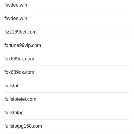
fiwdee.win
fiwdee.win
fizz169bet.com
fortune99vip.com
fox689ok.com
fox689ok.com
fullslot
fullsloteiei.com
fullslotpg
fullslotpg168.com