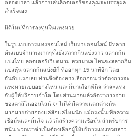
ตลอดเวลา แล้วการเล่นล็อตเตอรี่ของคุณจะบรรลุผล
สำเร็จเอง
มิติใหม่ที่การลงทุนในแทงหวย
ในรูปแบบการแทงออนไลน์ เว็บหวยออนไลน์ มีหลาย
ต้นแบบจำนวนมากๆทั้งยังสลากกินแบ่งลาว สลากกิน
แบ่งไทย ลอตเตอรี่เวียดนาม หวยมาเล ไหนจะสลากกิน
แบ่งหุ้น สลากกินแบ่งยีกี่ ที่ออกทุก 15 นาทีอีก โดย
อันดับแรกเลย ท่านจึงต้องควรเลือกก่อน ว่าต้องการจะ
แทงหวยแบบอย่างไหน และก็มาเลือกพินิจ ว่าจะแทง
กับผู้ให้บริการเจ้าใด โดยส่วนมากแล้วอัตราการจ่าย
ของคาสิโนออนไลน์ จะไม่ได้มีความแตกต่างกัน
มากมายก่ายกองแค่สักแค่ไหนนัก แม้กระนั้นเพื่อความ
เชื่อมั่นและมั่นใจ แล้วก็สร้างความเชื่อมั่น สำหรับการ
พนัน พวกเราจำเป็นต้องเลือกผู้ให้บริการแทงหวยลาว