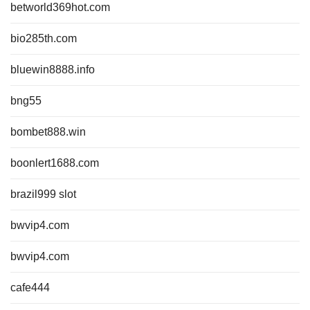
betworld369hot.com
bio285th.com
bluewin8888.info
bng55
bombet888.win
boonlert1688.com
brazil999 slot
bwvip4.com
bwvip4.com
cafe444