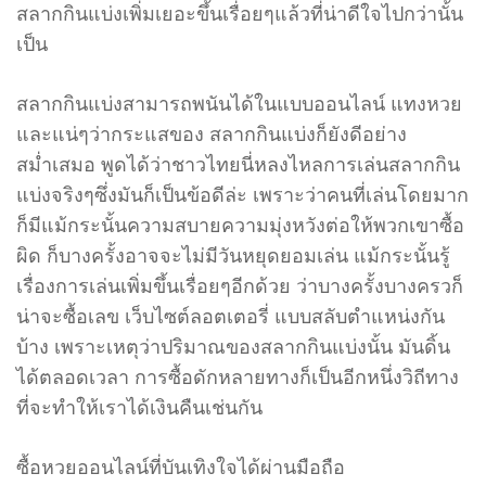
สลากกินแบ่งเพิ่มเยอะขึ้นเรื่อยๆแล้วที่น่าดีใจไปกว่านั้น
เป็น
สลากกินแบ่งสามารถพนันได้ในแบบออนไลน์ แทงหวย
และแน่ๆว่ากระแสของ สลากกินแบ่งก็ยังดีอย่าง
สม่ำเสมอ พูดได้ว่าชาวไทยนี่หลงไหลการเล่นสลากกิน
แบ่งจริงๆซึ่งมันก็เป็นข้อดีล่ะ เพราะว่าคนที่เล่นโดยมาก
ก็มีแม้กระนั้นความสบายความมุ่งหวังต่อให้พวกเขาซื้อ
ผิด ก็บางครั้งอาจจะไม่มีวันหยุดยอมเล่น แม้กระนั้นรู้
เรื่องการเล่นเพิ่มขึ้นเรื่อยๆอีกด้วย ว่าบางครั้งบางครวก็
น่าจะซื้อเลข เว็บไซต์ลอตเตอรี่ แบบสลับตำแหน่งกัน
บ้าง เพราะเหตุว่าปริมาณของสลากกินแบ่งนั้น มันดิ้น
ได้ตลอดเวลา การซื้อดักหลายทางก็เป็นอีกหนึ่งวิถีทาง
ที่จะทำให้เราได้เงินคืนเช่นกัน
ซื้อหวยออนไลน์ที่บันเทิงใจได้ผ่านมือถือ