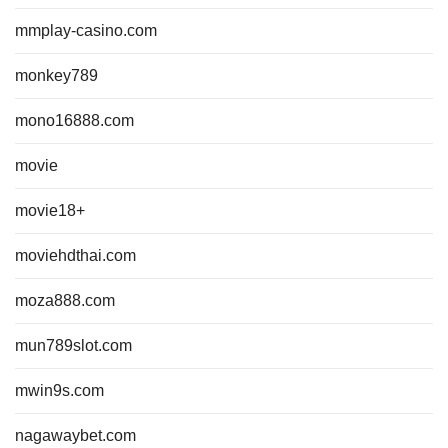
mmplay-casino.com
monkey789
mono16888.com
movie
movie18+
moviehdthai.com
moza888.com
mun789slot.com
mwin9s.com
nagawaybet.com