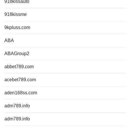
918kissauto
918kissme
9kpluss.com
ABA
ABAGroup2
abbet789.com
acebet789.com
aden168ss.com
adm789.info
adm789.info