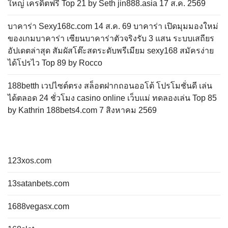
ใหญ่ เครดิตฟรี Top 21 by Seth jin888.asia 17 ส.ค. 2569
บาคาร่า Sexy168c.com 14 ส.ค. 69 บาคาร่า เปิดมุมมองใหม่
ของเกมบาคาร่า เซียนบาคาร่าตัวจริงรับ 3 แสน ระบบเสถียร
อัปเดตล่าสุด สัมผัสโต๊ะสดระดับพรีเมียม sexy168 สมัครง่าย
ได้โปรไว Top 89 by Rocco
188betth เวปไซต์ตรง สล็อตฝากถอนออโต้ โปรโมชั่นดี เล่น
ได้ตลอด 24 ชั่วโมง casino online เว็บแม่ ทดลองเล่น Top 85
by Kathrin 188bets4.com 7 สิงหาคม 2569
123xos.com
13satanbets.com
1688vegasx.com