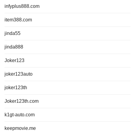
infyplus888.com
item388.com
jinda55
jinda888
Joker123
joker123auto
joker123th
Joker123th.com
k1gt-auto.com
keepmovie.me