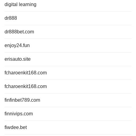
digital learning
dr888
dr888bet.com
enjoy24.fun
erisauto.site
fcharoenkit168.com
fcharoenkit168.com
finfinbet789.com
finnivips.com
fiwdee.bet