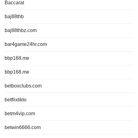
Baccarat
baj88thb
baj88thbz.com
bar4game24hr.com
bbp168.me
bbp168.me
betboxclubs.com
betflixtikto
betm4vip.com
betwin6666.com