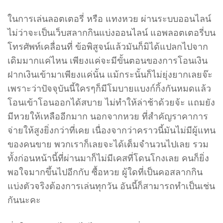
ในการเล่นลอตเตอรี่ หรือ แทงหวย ผ่านระบบออนไลน์
ไม่ว่าจะเป็นเว็บสลากกินแบ่งออนไลน์ แอพลอตเตอรี่บน
โทรศัพท์เคลื่อนที่ ข้อพิสูจน์แล้วมันก็มิได้แปลกไปจาก
เดิมมากแค่ไหน เพียงแค่จะมีขั้นตอนของการโอนเงิน
ฝากเงินเข้ามาเพียงแค่นั้น แม้กระนั้นก็ไม่ยุ่งยากเลยจ๊ะ
เพราะว่าปัจจุบันนี้ใครๆก็มีโมบายแบงก์กิ้งกันหมดแล้ว
โอนเข้าโอนออกได้สบาย ไม่ทำให้ล่าช้าด้วยจ้ะ แถมยัง
มีหวยให้เหลืออีกมาก นอกจากหวย ที่สำคัญราคาการ
จ่ายให้สูงยิ่งกว่าที่เคย เนื่องจากว่าคราวนี้มันไม่มีผู้แทน
ของคนขาย พวกเราก็เลยจะได้เต็มจำนวนไปเลย รวม
ทั้งก่อนหน้านี้ที่ผ่านมาก็ไม่มีเคสที่โดนโกงเลย คนก็ยิ่ง
พอใจมากขึ้นไปอีกกับ ซื้อหวย ผู้ใดที่เป็นคอสลากกิน
แบ่งตัวจริงต้องการเล่นทุกวัน อันนี้ก็สามารถทำเป็นเช่น
กันนะคะ