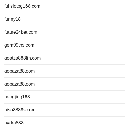
fullslotpg168.com
funny18
future24bet.com
gem99ths.com
goatza888fin.com
gobaza88.com
gobaza88.com
hengjing168
hiso8888s.com
hydra888