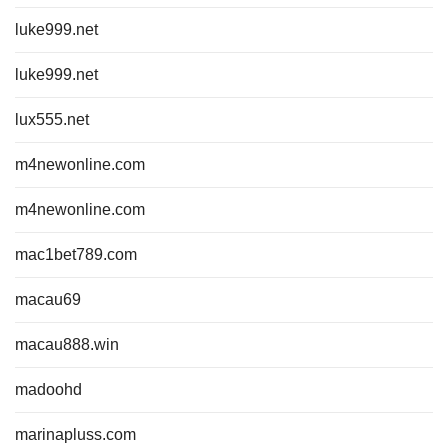
luke999.net
luke999.net
lux555.net
m4newonline.com
m4newonline.com
mac1bet789.com
macau69
macau888.win
madoohd
marinapluss.com