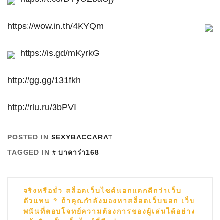
https://wow.in.th/4KYQm
https://is.gd/mKyrkG
http://gg.gg/131fkh
http://rlu.ru/3bPVI
POSTED IN
SEXYBACCARAT
TAGGED IN
บาคาร่า168
แนะแนว
จริงหรือมั่ว สล็อตเว็บไซต์นอกแตกดีกว่าเว็บ
เรื่อง
ตัวแทน ? ถ้าคุณกำลังมองหาสล็อตเว็บนอก เว็บ
พนันที่ตอบโจทย์ความต้องการของผู้เล่นได้อย่าง