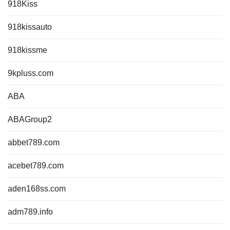
918Kiss
918kissauto
918kissme
9kpluss.com
ABA
ABAGroup2
abbet789.com
acebet789.com
aden168ss.com
adm789.info