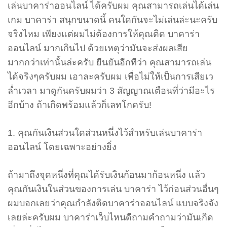
เล่นบาคาร่าออนไลน์ ได้ครับผม คุณสามารถเล่นได้เล่น
เกม บาคาร่า สนุกขนาดนี้ คนใดกันจะไม่เล่นล่ะนะครับ
จริงไหม เพียงแต่ผมไม่ต้องการให้คุณติด บาคาร่า
ออนไลน์ มากเกินไป ด้วยเหตุว่ามันจะส่งผลเสีย
มากกว่าเท่านั้นล่ะครับ ยืนยันอีกทีว่า คุณสามารถเล่น
ได้จริงๆครับผม เอาละครับผม เพื่อไม่ให้เป็นการเสียเว
ล่ำเวลา มาดูกันครับผมว่า 3 สัญญาณเตือนที่ว่ามีอะไร
อีกบ้าง ถ้าเกิดพร้อมแล้วก็เลทโกครับ!
1. คุณกันเงินส่วนใดส่วนหนึ่งไว้สำหรับเล่นบาคาร่า
ออนไลน์ โดยเฉพาะอย่างยิ่ง
ถ้ามาถึงจุดหนึ่งที่คุณได้รับเงินก้อนมาก้อนหนึ่ง แล้ว
คุณกันเงินในส่วนของการเล่น บาคาร่า ไว้ก่อนส่วนอื่นๆ
ผมบอกเลยว่าคุณกำลังติดบาคาร่าออนไลน์ แบบจริงจัง
เลยล่ะครับผม บาคาร่าเว็บไหนดีถามคำถามว่ามันเกิด