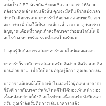
แบ่งเป็น 2 EP. ด้วยกัน ซึ่งผมเชื่อว่าบาคาร่า168ภาย
หลังจากคุณอ่านจบแล้วนั้น คุณจะมีสติแล้วก็แบ่งเวลา
สำหรับเพื่อการเล่น บาคาร่าได้อย่างแน่นอนขอรับ เอา
ล่ะขอรับ เพื่อไม่ให้เป็นการเสียเวล่ำเวลา มาดูกันครับว่า
สัญญาณเตือนที่ว่าคุณกำลังติดบาคาร่าออนไลน์นั้น มี
อะไรบ้าง หากพร้อมรวมทั้งเลทโกครับผม!
1. คุณรู้สึกต้องการเล่นบาคาร่าออนไลน์ตลอดเวลา
บาคาร่าก็ราวกับการเล่นเกมครับ ติดง่าย ติดไว และติด
นานด้วย ฮ่า… เมื่อใดก็ตามที่คุณรู้สึกว่า คุณอยากเล่น
บาคาร่าแม้เล่นมิได้ก็ขอเข้าไปมองรีวิวผู้ที่เล่น บาคาร่า
ก็ยังดี ราวกับบาคาร่าเว็บไหนดีไม่ได้มองเห็นหน้า มอง
เห็นหลังคาบ้านก็ยังดี อะไรทำนองนี้เลยครับ ซึ่งนี่แหละ
ครับ คุณกำลังเริ่มติดการเล่น บาคาร่าแล้ว