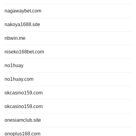
nagawaybet.com
nakoya1688.site
nbwin.me
niseko168bet.com
no1huay
no1huay.com
okcasino159.com
okcasino159.com
onesiamclub.site
onoplus168.com