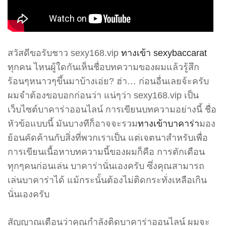
สวัสดีขอรับชาว sexy168.vip
ทางเข้า sexybaccarat
ทุกคน ไหนผู้ใดกันเห็นชื่อบทความของผมแล้วรู้สึก
ร้อนๆหนาวๆขึ้นมาบ้างเอ่ย? ฮ่า… ก่อนอื่นเลยจ้ะครับ
ผมจำต้องขอบอกก่อนว่า แน่ๆว่า sexy168.vip เป็น
เว็บไซต์บาคาร่าออนไลน์ การเขียนบทความอย่างนี้ ชื่อ
หัวข้อแบบนี้ มันบางทีก็อาจจะรวม
ทางเข้าบาคาร่า
มอง
ย้อนคัดค้านกับสิ่งที่พวกเราเป็น แต่เจตนาสำหรับเพื่อ
การเขียนเนื้อหาบทความนี้ของผมก็คือ การตักเตือน
ทุกๆคนก่อนเล่น บาคาร่านั่นเองครับ ซึ่งคุณสามารถ
เล่นบาคาร่าได้ แม้กระนั้นต้องไม่ติดกระทั่งเหลือเกิน
นั่นเองครับ
สัญญาณเตือนว่าคุณกำลังติดบาคาร่าออนไลน์ ผมจะ