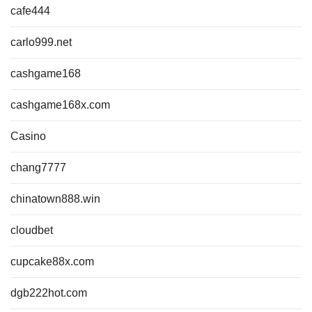
cafe444
carlo999.net
cashgame168
cashgame168x.com
Casino
chang7777
chinatown888.win
cloudbet
cupcake88x.com
dgb222hot.com