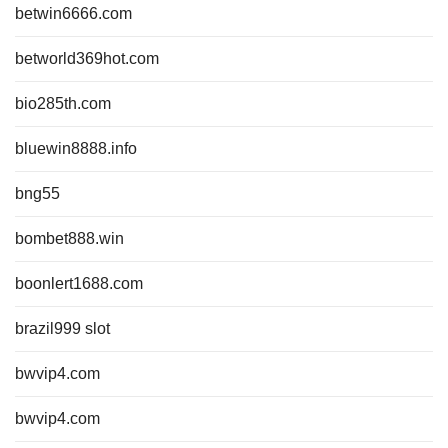
betwin6666.com
betworld369hot.com
bio285th.com
bluewin8888.info
bng55
bombet888.win
boonlert1688.com
brazil999 slot
bwvip4.com
bwvip4.com