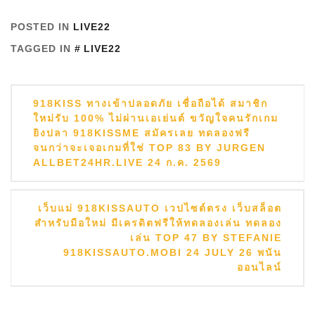
POSTED IN
LIVE22
TAGGED IN
LIVE22
แนะแนว
918KISS ทางเข้าปลอดภัย เชื่อถือได้ สมาชิก
เรื่อง
ใหม่รับ 100% ไม่ผ่านเอเย่นต์ ขวัญใจคนรักเกม
ยิงปลา 918KISSME สมัครเลย ทดลองฟรี
จนกว่าจะเจอเกมที่ใช่ TOP 83 BY JURGEN
ALLBET24HR.LIVE 24 ก.ค. 2569
เว็บแม่ 918KISSAUTO เวปไซต์ตรง เว็บสล็อต
สำหรับมือใหม่ มีเครดิตฟรีให้ทดลองเล่น ทดลอง
เล่น TOP 47 BY STEFANIE
918KISSAUTO.MOBI 24 JULY 26 พนัน
ออนไลน์