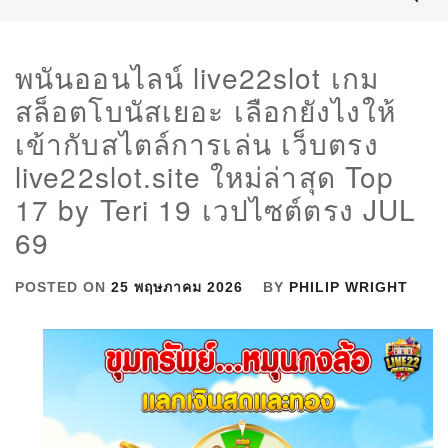
พนันออนไลน์ live22slot เกม
สล็อตโบนัสเยอะ เลือกยังไงให้
เข้ากับสไตล์การเล่น เว็บตรง
live22slot.site ใหม่ล่าสุด Top
17 by Teri 19 เวปไซต์ตรง JUL
69
POSTED ON
25 พฤษภาคม 2026
BY
PHILIP WRIGHT