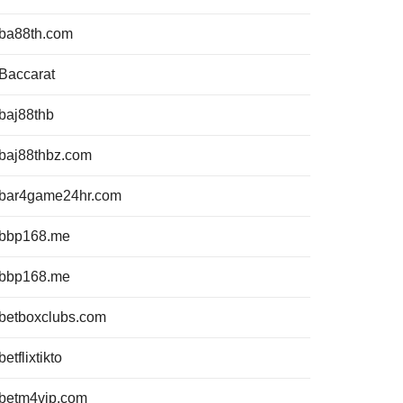
ba88th.com
Baccarat
baj88thb
baj88thbz.com
bar4game24hr.com
bbp168.me
bbp168.me
betboxclubs.com
betflixtikto
betm4vip.com