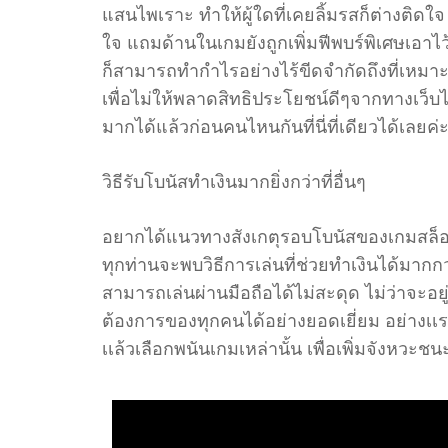
แสนไพเราะ ทำให้ผู้ใดที่เคยลิ้มรสก็ต่างติดใ
ใจ แถมด้านในเกมยังถูกเพิ่มฟีพบร์พิเศษเอาไว
ก็สามารถทำกำไรอย่างไร้ขีดจำกัดถึงที่เหมา
เพื่อไม่ให้พลาดสิทธิประโยชน์ดีๆจากทางเว็บ
มากได้แล้วก่อนคนไหนกันที่นี่ที่เดียวได้เลยค่
วิธีรับโบนัสทำเงินมากยิ่งกว่าที่อื่นๆ
อยากได้แนวทางสังเกตุรอบโบนัสของเกมสล็อตข
ทุกท่านจะพบวิธีการเล่นที่ช่วยทำเงินได้มากกว่า
สามารถเล่นผ่านมือถือได้ไม่สะดุด ไม่ว่าจะอยู
ต้องการของทุกคนได้อย่างยอดเยี่ยม อย่างเเ
เเล้วเลือกพนันเกมเหล่านั้น เพื่อเพิ่มจังหวะ