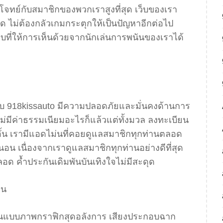
บโจทย์กับสมาชิกของพวกเราสูงที่สุด เว็บของเรา
ุด ไม่ต้องกลัวเกมกระตุกให้เป็นปัญหาอีกต่อไป
ว็บที่ให้การเห็นด้วยจากนักเล่นการพนันของเราได้
เว็บ 918kissauto มีความปลอดภัยและมั่นคงด้านการ
ไม่มีค่าธรรมเนียมอะไรก็แล้วแต่ทั้งมวล ลงทะเบียน
อั้น เรามีแอดไม่นที่คอยดูแลสมาชิกทุกท่านตลอด
นอน เนื่องจากเราดูแลสมาชิกทุกท่านอย่างดีที่สุด
ลอด ค้ำประกันเดิมพันบันเทิงใจไม่มีสะดุด
อน
ีต้นแบบภาพกราฟิกสุดอลังการ เสียงประกอบฉาก