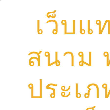
Skip
เว็บแท
to
content
สนาม พ
ประเภท