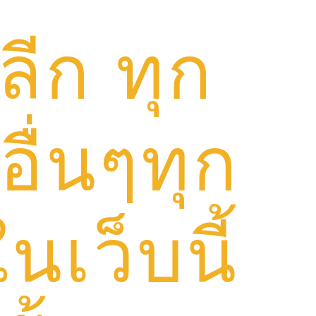
ลีก ทุก
ื่นๆทุก
เว็บนี้