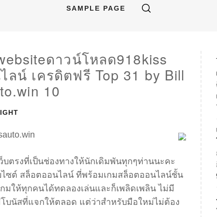
SAMPLE PAGE
websiteดาวน์โหลด918kiss
ไลน์ เครดิตฟรี Top 31 by Bill
to.win 10
RIGHT
sauto.win
ว็บตรงที่เป็นช่องทางให้นักเดิมพันทุกๆท่านนะคะ
็บไซต์ สล็อตออนไลน์ ที่พร้อมเกมสล็อตออนไลน์ชั้น
มให้ทุกคนได้ทดลองเล่นและก็เพลิดเพลิน ไม่มี
ีโบนัสที่แจกให้ตลอด แต่ว่าสำหรับมือใหม่ไม่ต้อง