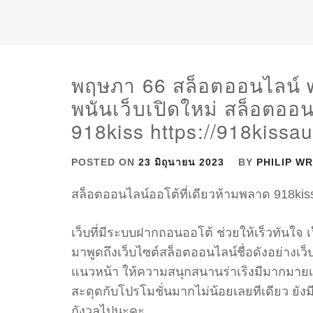
พฤษภา 66 สล็อตออนไลน์ 
พนันเว็บเปิดใหม่ สล็อตออน
918kiss https://918kissau
POSTED ON
23 มิถุนายน 2023
BY
PHILIP W
สล็อตออนไลน์ออโต้ที่เดียวห้ามพลาด 918kis
เว็บที่มีระบบฝากถอนออโต้ ช่วยให้เร็วทันใจ เ
มาพูดถึงเว็บไซต์สล็อตออนไลน์ชื่อดังอย่างเว
แนวหน้า ให้ความสนุกสนานร่าเริงมีมากมายเก
สะดุดกับโปรโมชั่นมากไม่น้อยเลยทีเดียว ยังม
กังวลไปนะคะ