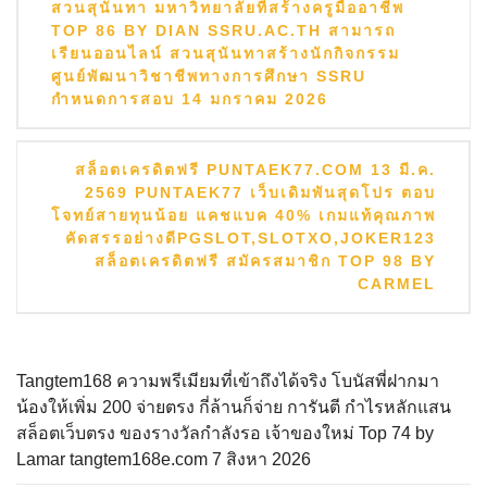
สวนสุนันทา มหาวิทยาลัยที่สร้างครูมืออาชีพ
เรื่อง
TOP 86 BY DIAN SSRU.AC.TH สามารถ
เรียนออนไลน์ สวนสุนันทาสร้างนักกิจกรรม
ศูนย์พัฒนาวิชาชีพทางการศึกษา SSRU
กำหนดการสอบ 14 มกราคม 2026
สล็อตเครดิตฟรี PUNTAEK77.COM 13 มี.ค.
2569 PUNTAEK77 เว็บเดิมพันสุดโปร ตอบ
โจทย์สายทุนน้อย แคชแบค 40% เกมแท้คุณภาพ
คัดสรรอย่างดีPGSLOT,SLOTXO,JOKER123
สล็อตเครดิตฟรี สมัครสมาชิก TOP 98 BY
CARMEL
Tangtem168 ความพรีเมียมที่เข้าถึงได้จริง โบนัสพี่ฝากมา
น้องให้เพิ่ม 200 จ่ายตรง กี่ล้านก็จ่าย การันตี กำไรหลักแสน
สล็อตเว็บตรง ของรางวัลกำลังรอ เจ้าของใหม่ Top 74 by
Lamar tangtem168e.com 7 สิงหา 2026