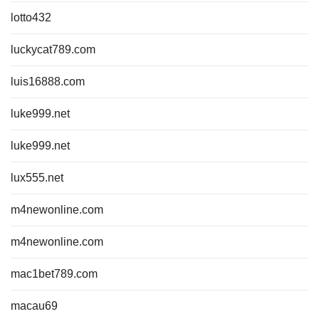
lotto432
luckycat789.com
luis16888.com
luke999.net
luke999.net
lux555.net
m4newonline.com
m4newonline.com
mac1bet789.com
macau69