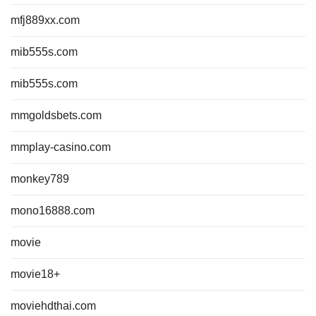
mfj889xx.com
mib555s.com
mib555s.com
mmgoldsbets.com
mmplay-casino.com
monkey789
mono16888.com
movie
movie18+
moviehdthai.com