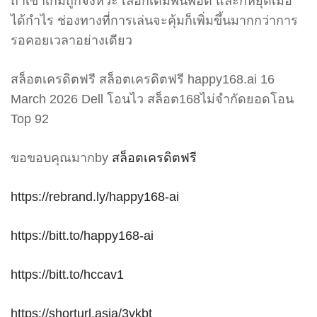
ถ้าเข้าเกมถูกจังหวะ เลือกเดิมพันพอดี และก็หยุดเมื่อ
ได้กำไร ช่องทางที่การเล่นจะคุ้มก็เพิ่มขึ้นมากกว่าการ
รอคอยเวลาอย่างเดียว
สล็อตเครดิตฟรี สล็อตเครดิตฟรี happy168.ai 16
March 2026 Dell โอนไว สล็อต168ไม่จำกัดยอดโอน
Top 92
ขอขอบคุณมากby
สล็อตเครดิตฟรี
https://rebrand.ly/happy168-ai
https://bitt.to/happy168-ai
https://bitt.to/hccav1
https://shorturl.asia/3vkbt