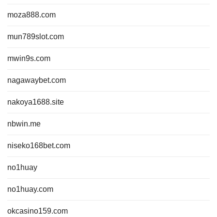
moza888.com
mun789slot.com
mwin9s.com
nagawaybet.com
nakoya1688.site
nbwin.me
niseko168bet.com
no1huay
no1huay.com
okcasino159.com