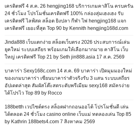
เครดิตฟรี 4 ส.ค. 26 hengjing168 บริการเกมคาสิโน ครบครัน
24 ชั่วโมง โปรโมชั่นเครดิตฟรี 100% กล่องสุ่มเฮงเฮง รับ
เครดิตฟรี ไลฟ์สด สล็อต ยิงปลา กีฬา ไพ่ hengjing168 แจก
เครดิตฟรี เยอะที่สุด Top 90 by Kennith hengjing168d.com
Jinda888 เว็บแตกง่าย สล็อตเว็บตรง 2026 ประสบการณ์เล่น
ยุคใหม่ ระบบเสถียร พร้อมเกมให้เลือกมากมาย คาสิโน เว็บ
ใหญ่ เครดิตฟรี Top 21 by Seth jin888.asia 17 ส.ค. 2569
บาคาร่า Sexy168c.com 14 ส.ค. 69 บาคาร่า เปิดมุมมองใหม่
ของเกมบาคาร่า เซียนบาคาร่าตัวจริงรับ 3 แสน ระบบเสถียร
อัปเดตล่าสุด สัมผัสโต๊ะสดระดับพรีเมียม sexy168 สมัครง่าย
ได้โปรไว Top 89 by Rocco
188betth เวปไซต์ตรง สล็อตฝากถอนออโต้ โปรโมชั่นดี เล่น
ได้ตลอด 24 ชั่วโมง casino online เว็บแม่ ทดลองเล่น Top 85
by Kathrin 188bets4.com 7 สิงหาคม 2569