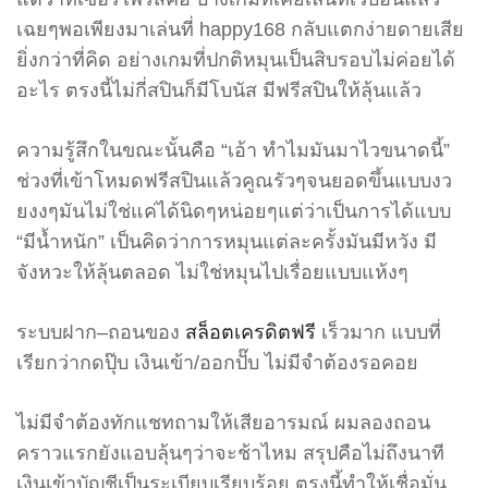
เฉยๆพอเพียงมาเล่นที่ happy168 กลับแตกง่ายดายเสีย
ยิ่งกว่าที่คิด อย่างเกมที่ปกติหมุนเป็นสิบรอบไม่ค่อยได้
อะไร ตรงนี้ไม่กี่สปินก็มีโบนัส มีฟรีสปินให้ลุ้นแล้ว
ความรู้สึกในขณะนั้นคือ “เอ้า ทำไมมันมาไวขนาดนี้”
ช่วงที่เข้าโหมดฟรีสปินแล้วคูณรัวๆจนยอดขึ้นแบบงว
ยงงๆมันไม่ใช่แค่ได้นิดๆหน่อยๆแต่ว่าเป็นการได้แบบ
“มีน้ำหนัก” เป็นคิดว่าการหมุนแต่ละครั้งมันมีหวัง มี
จังหวะให้ลุ้นตลอด ไม่ใช่หมุนไปเรื่อยแบบแห้งๆ
ระบบฝาก–ถอนของ
สล็อตเครดิตฟรี
เร็วมาก แบบที่
เรียกว่ากดปุ๊บ เงินเข้า/ออกปั๊บ ไม่มีจำต้องรอคอย
ไม่มีจำต้องทักแชทถามให้เสียอารมณ์ ผมลองถอน
คราวแรกยังแอบลุ้นๆว่าจะช้าไหม สรุปคือไม่ถึงนาที
เงินเข้าบัญชีเป็นระเบียบเรียบร้อย ตรงนี้ทำให้เชื่อมั่น