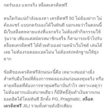
กดรับเอง แจกจริง สล็อตเครดิตฟรี
คนใดกันแน่กำลังมองหา เครดิตฟรี 50 ไม่ต้องฝาก ไม่
ต้องแชร์ แบบกดรับเองได้ในทันที บอกเลยว่าในตอนนี้
มีเว็บสล็อตหลายแห่งที่แจกจริง ไม่ต้องทำกิจกรรมให้
วุ่นวาย เพียงแค่สมัครสมาชิกเสร็จ ก็สามารถเข้าไปรับ
สล็อตเครดิตฟรี ได้ด้วยตัวเองผ่านหน้าเว็บไซต์ เล่นได้
เลย ไม่ต้องรอคอยแอดไม่น ไม่ต้องส่งหลักฐานให้ยุ่ง
ยาก
ข้อดีของเครดิตฟรีลักษณะนี้คือ เหมาะสมอย่างยิ่ง
สำหรับมือใหม่ที่ต้องการทดลองเล่นก่อนลงทุนจริง หรือ
สายสล็อตที่ต้องการหาทุนฟรีมาปั่นกำไร เพราะเหตุว่า
ไม่ต้องฝากแม้แต่บาทเดียว ก็มีสิทธิ์ลุ้นทำเงินจากเกม
ยอดฮิตได้โดยทันที อีกทั้ง PG, Pragmatic,
สล็อต
เครดิตฟรี
JILI รวมทั้งค่ายดังอีกเพียบ