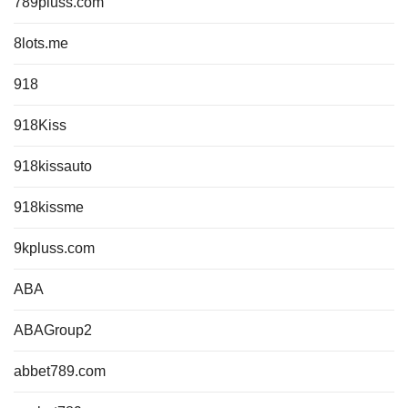
789pluss.com
8lots.me
918
918Kiss
918kissauto
918kissme
9kpluss.com
ABA
ABAGroup2
abbet789.com