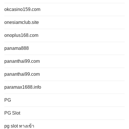
okcasino159.com
onesiamclub.site
onoplus168.com
panama888
pananthai99.com
pananthai99.com
paramax1688.info
PG
PG Slot
pg slot ทางเข้า