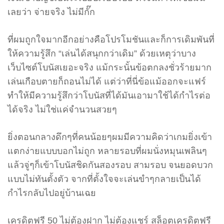
เลยว่า จ่ายจริง ไม่มีกั๊ก
ที่ผมถูกใจมากอีกอย่างคือโปรโมชันและก็การเดิมพันที่
ให้ความรู้สึก “เล่นได้สนุกกว่าเดิม” ด้วยเหตุว่าบาง
เว็บไซต์โบนัสเยอะจริง แม้กระนั้นข้อตกลงชั่วร้ายมาก
เล่นเกือบตายก็ถอนไม่ได้ แต่ว่าที่นี่ข้อแม้ออกจะแฟร์
ทำให้มีความรู้สึกว่าโบนัสที่ได้มันเอามาใช้ได้กำไรต่อ
ได้จริง ไม่ใช่แค่จำนวนสวยๆ
ยิ่งตอนกลางดึกๆที่คนน้อยๆผมมีความคิดว่าเกมยิ่งเข้า
แตกง่ายแบบบอกไม่ถูก หลายรอบที่ผมนั่งหมุนเพลินๆ
แล้วจู่ๆก็เข้าโบนัสชิดกันสองรอบ สามรอบ จนยอดบวก
แบบไม่ทันตั้งตัว จากที่ตั้งใจจะเล่นขำๆกลายเป็นได้
กำไรกลับไปอยู่บ้านเฉย
เครดิตฟรี 50 ไม่ต้องฝาก ไม่ต้องแชร์ สล็อตเครดิตฟรี