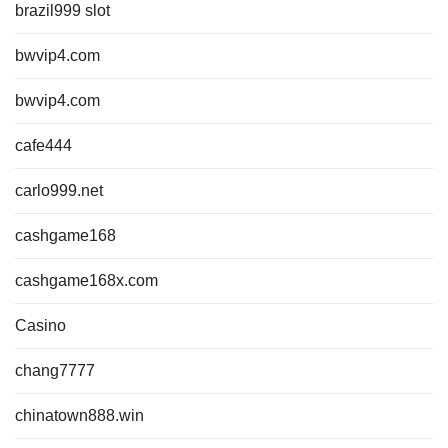
brazil999 slot
bwvip4.com
bwvip4.com
cafe444
carlo999.net
cashgame168
cashgame168x.com
Casino
chang7777
chinatown888.win