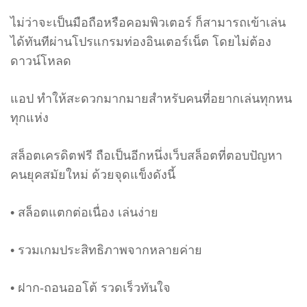
ไม่ว่าจะเป็นมือถือหรือคอมพิวเตอร์ ก็สามารถเข้าเล่น
ได้ทันทีผ่านโปรแกรมท่องอินเตอร์เน็ต โดยไม่ต้อง
ดาวน์โหลด
แอป ทำให้สะดวกมากมายสำหรับคนที่อยากเล่นทุกหน
ทุกแห่ง
สล็อตเครดิตฟรี ถือเป็นอีกหนึ่งเว็บสล็อตที่ตอบปัญหา
คนยุคสมัยใหม่ ด้วยจุดแข็งดังนี้
• สล็อตแตกต่อเนื่อง เล่นง่าย
• รวมเกมประสิทธิภาพจากหลายค่าย
• ฝาก-ถอนออโต้ รวดเร็วทันใจ