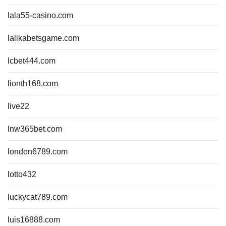
lala55-casino.com
lalikabetsgame.com
lcbet444.com
lionth168.com
live22
lnw365bet.com
london6789.com
lotto432
luckycat789.com
luis16888.com