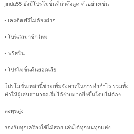
jinda55 ยังมีโปรโมชั่นที่น่าดึงดูด ตัวอย่างเช่น
• เครดิตฟรีไม่ต้องฝาก
• โบนัสสมาชิกใหม่
• ฟรีสปิน
• โปรโมชั่นคืนยอดเสีย
โปรโมชั่นเหล่านี้ช่วยเพิ่มจังหวะในการทำกำไร รวมทั้ง
ทำให้ผู้เล่นสามารถเริ่มได้ง่ายมากยิ่งขึ้นโดยไม่ต้อง
ลงทุนสูง
รองรับทุกเครื่องใช้ไม้สอย เล่นได้ทุกหนทุกแห่ง