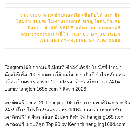
918KISS ทางเข้าปลอดภัย เชื่อถือได้ สมาชิก
ใหม่รับ 100% ไม่ผ่านเอเย่นต์ ขวัญใจคนรักเกม
ยิงปลา 918KISSME สมัครเลย ทดลองฟรี
จนกว่าจะเจอเกมที่ใช่ TOP 83 BY JURGEN
ALLBET24HR.LIVE 24 ก.ค. 2569
Tangtem168 ความพรีเมียมที่เข้าถึงได้จริง โบนัสพี่ฝากมา
น้องให้เพิ่ม 200 จ่ายตรง กี่ล้านก็จ่าย การันตี กำไรหลักแสน
สล็อตเว็บตรง ของรางวัลกำลังรอ เจ้าของใหม่ Top 74 by
Lamar tangtem168e.com 7 สิงหา 2026
เครดิตฟรี 4 ส.ค. 26 hengjing168 บริการเกมคาสิโน ครบครัน
24 ชั่วโมง โปรโมชั่นเครดิตฟรี 100% กล่องสุ่มเฮงเฮง รับ
เครดิตฟรี ไลฟ์สด สล็อต ยิงปลา กีฬา ไพ่ hengjing168 แจก
เครดิตฟรี เยอะที่สุด Top 90 by Kennith hengjing168d.com