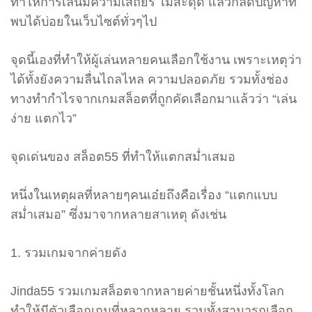
ทำให้การเล่นมีความเสถียร ไม่สะดุด แล้วก็ลดปัญหาที่
พบได้บ่อยในเว็บไซต์ทั่วๆไป
จุดนี้เองที่ทำให้ผู้เล่นหลายคนเลือกใช้งาน เพราะเหตุว่า
ได้ทั้งยังความลื่นไถลไหล ความปลอดภัย รวมทั้งช่อง
ทางทำกำไรจากเกมสล็อตที่ถูกคัดเลือกมาแล้วว่า “เล่น
ง่าย แตกไว”
จุดเด่นของ สล็อต55 ที่ทำให้แตกสม่ำเสมอ
หนึ่งในเหตุผลที่หลายๆคนเอ๋ยถึงคือเรื่อง “แตกแบบ
สม่ำเสมอ” ซึ่งมาจากหลายสาเหตุ ดังเช่น
1. รวมเกมจากค่ายดัง
Jinda55 รวมเกมสล็อตจากหลายค่ายชั้นหนึ่งทั้งโลก
ทำให้มีตัวเลือกเกมที่หลากหลาย รวมทั้งสามารถเลือก