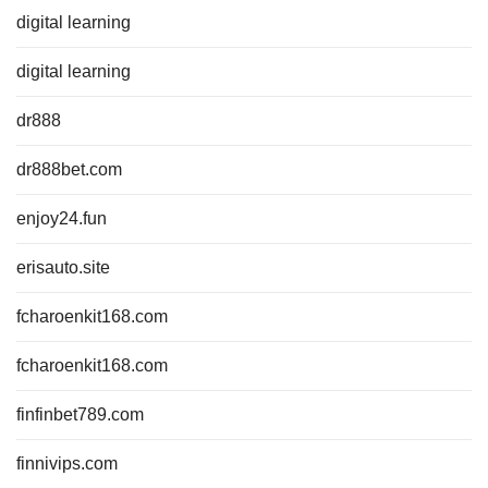
digital learning
digital learning
dr888
dr888bet.com
enjoy24.fun
erisauto.site
fcharoenkit168.com
fcharoenkit168.com
finfinbet789.com
finnivips.com