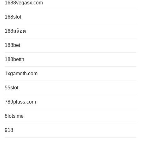
1688vegasx.com
168slot
168สล็อต
188bet
188betth
1xgameth.com
55slot
789pluss.com
8lots.me
918