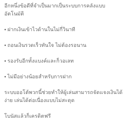
อีกหนึ่งข้อดีที่จำเป็นมากเป็นระบบการคลังแบบ
อัตโนมัติ
• ฝากเงินเข้าไวด้านในไม่กี่วินาที
• ถอนเงินรวดเร็วทันใจ ไม่ต้องรอนาน
• รองรับอีกทั้งแบงค์และก็วอเลท
• ไม่มีอย่างน้อยสำหรับการฝาก
ระบบออโต้พวกนี้ช่วยทำให้ผู้เล่นสามารถจัดแจงเงินได้
ง่าย เล่นได้ต่อเนื่องแบบไม่สะดุด
โบนัสแล้วก็เครดิตฟรี