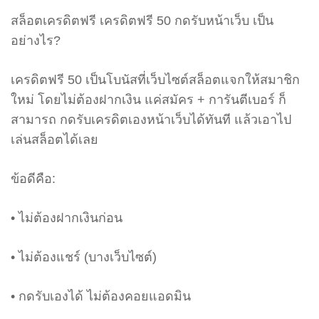
สล็อตเครดิตฟรี เครดิตฟรี 50 กดรับหน้าเว็บ เป็น
อย่างไร?
เครดิตฟรี 50 เป็นโบนัสที่เว็บไซต์สล็อตแจกให้สมาชิก
ใหม่ โดยไม่ต้องฝากเงิน แค่สมัคร + การันตีเบอร์ ก็
สามารถ กดรับเครดิตเองหน้าเว็บได้ทันที แล้วเอาไป
เล่นสล็อตได้เลย
ข้อดีคือ:
• ไม่ต้องฝากเงินก่อน
• ไม่ต้องแชร์ (บางเว็บไซต์)
• กดรับเองได้ ไม่ต้องคอยแอดมิน