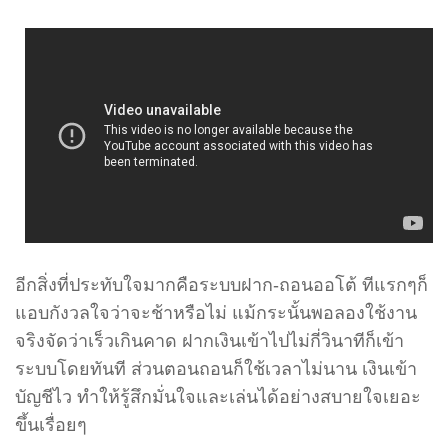
อีกสิ่งที่ประทับใจมากคือระบบฝาก-ถอนออโต้ ทีแรกๆก็
แอบกังวลใจว่าจะช้าหรือไม่ แม้กระนั้นพอลองใช้งาน
จริงจัดว่าเร็วเกินคาด ฝากเงินเข้าไปไม่กี่วินาทีก็เข้า
ระบบโดยทันที ส่วนตอนถอนก็ใช้เวลาไม่นาน เงินเข้า
บัญชีไว ทำให้รู้สึกมั่นใจและเล่นได้อย่างสบายใจเยอะ
ขึ้นเรื่อยๆ