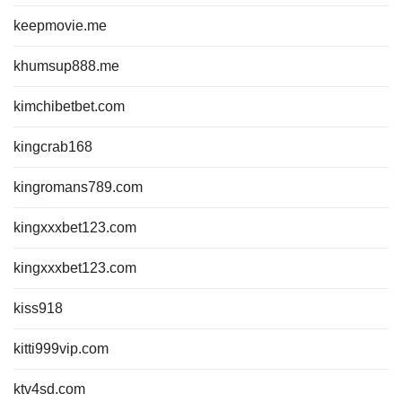
keepmovie.me
khumsup888.me
kimchibetbet.com
kingcrab168
kingromans789.com
kingxxxbet123.com
kingxxxbet123.com
kiss918
kitti999vip.com
ktv4sd.com