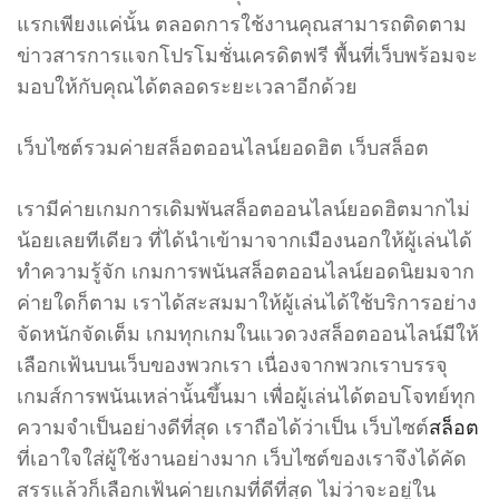
แรกเพียงแค่นั้น ตลอดการใช้งานคุณสามารถติดตาม
ข่าวสารการแจกโปรโมชั่นเครดิตฟรี พื้นที่เว็บพร้อมจะ
มอบให้กับคุณได้ตลอดระยะเวลาอีกด้วย
เว็บไซต์รวมค่ายสล็อตออนไลน์ยอดฮิต เว็บสล็อต
เรามีค่ายเกมการเดิมพันสล็อตออนไลน์ยอดฮิตมากไม่
น้อยเลยทีเดียว ที่ได้นำเข้ามาจากเมืองนอกให้ผู้เล่นได้
ทำความรู้จัก เกมการพนันสล็อตออนไลน์ยอดนิยมจาก
ค่ายใดก็ตาม เราได้สะสมมาให้ผู้เล่นได้ใช้บริการอย่าง
จัดหนักจัดเต็ม เกมทุกเกมในแวดวงสล็อตออนไลน์มีให้
เลือกเฟ้นบนเว็บของพวกเรา เนื่องจากพวกเราบรรจุ
เกมส์การพนันเหล่านั้นขึ้นมา เพื่อผู้เล่นได้ตอบโจทย์ทุก
ความจำเป็นอย่างดีที่สุด เราถือได้ว่าเป็น เว็บไซต์
สล็อต
ที่เอาใจใส่ผู้ใช้งานอย่างมาก เว็บไซต์ของเราจึงได้คัด
สรรแล้วก็เลือกเฟ้นค่ายเกมที่ดีที่สุด ไม่ว่าจะอยู่ใน