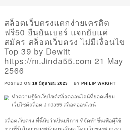
สล็อตเว็บตรงแตกง่ายเครดิต
ฟรี50 ยืนยันเบอร์ แจกยับแค่
สมัคร สล็อตเว็บตรง ไม่มีเงื่อนไข
Top 39 by Dewitt
https://m.Jinda55.com 21 May
2566
POSTED ON
16 มิถุนายน 2023
BY
PHILIP WRIGHT
ทำความรู้จักเว็บไซต์สล็อตออนไลน์ที่ยอดเยี่ยม
เว็บไซต์สล็อต Jinda55 สล็อตออนไลน์
สล็อตเว็บตรง ที่นี้นับว่าเป็นบริการ ที่จัดทำขึ้นเพื่อผู้ใช้
งานที่รักในการลงพนันเกมสล็อต โดยเว็บของพวกเรา