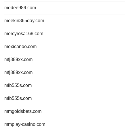
medee989.com
meekin365day.com
mercyrosa168.com
mexicanoo.com
mfj889xx.com
mfj889xx.com
mib555s.com
mib555s.com
mmgoldsbets.com
mmplay-casino.com