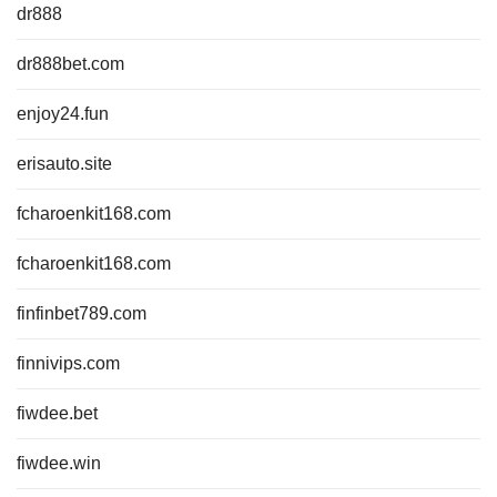
dr888
dr888bet.com
enjoy24.fun
erisauto.site
fcharoenkit168.com
fcharoenkit168.com
finfinbet789.com
finnivips.com
fiwdee.bet
fiwdee.win