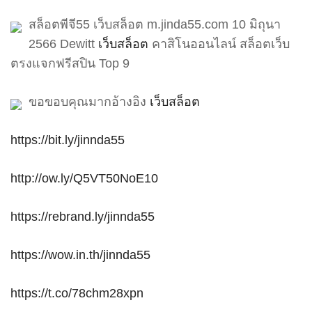
สล็อตพีจี55 เว็บสล็อต m.jinda55.com 10 มิถุนา
2566 Dewitt
เว็บสล็อต
คาสิโนออนไลน์ สล็อตเว็บ
ตรงแจกฟรีสปิน Top 9
ขอขอบคุณมากอ้างอิง
เว็บสล็อต
https://bit.ly/jinnda55
http://ow.ly/Q5VT50NoE10
https://rebrand.ly/jinnda55
https://wow.in.th/jinnda55
https://t.co/78chm28xpn