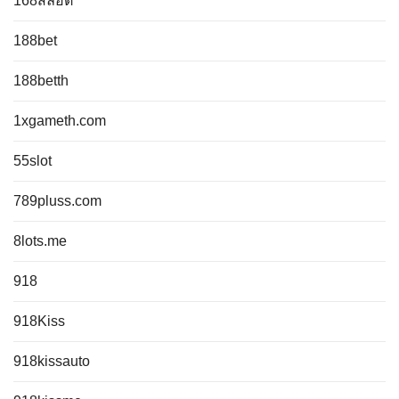
168สล็อต
188bet
188betth
1xgameth.com
55slot
789pluss.com
8lots.me
918
918Kiss
918kissauto