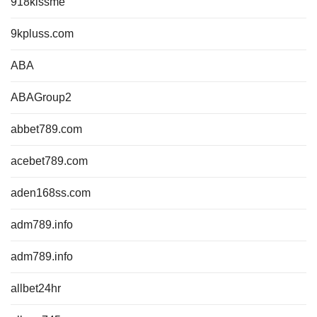
918kissme
9kpluss.com
ABA
ABAGroup2
abbet789.com
acebet789.com
aden168ss.com
adm789.info
adm789.info
allbet24hr