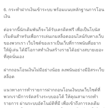
6. กระทำฝากเงินเข้าระบบ พร้อมแนบหลักฐานการโอน
เงิน
ต่อจากนี้นักเดิมพันก็จะได้รับเครดิตฟรี เพื่อเป็นโบนัส
เริ่มต้นสำหรับเพื่อการเล่นเกมสล็อตออนไลน์กับทางเว็บ
ของพวกเรา เว็บไซต์ของเราเป็นเว็บที่การพนันที่อยาก
ให้ผู้เล่น ได้มีโอกาสทำเงินสร้างรายได้อย่างสบายเยอะ
ที่สุดนั่นเอง
ฝากถอนโอนเงินไม่มีอย่างน้อย ลงพนันอย่างมีอิสระเว็บ
สล็อต
แนวทางการทำรายการฝากถอนโอนเงินบนเว็บไซต์ที่
พวกเรามีการจัดสร้างระบบออโต้ ให้คุณสามารถทำ
รายการ ผ่านระบบอัตโนมัติที่มี เพื่อเข้าถึงการลงเดิม