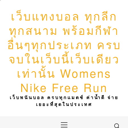
Skip
to
เว็บแทงบอล ทุกลีก
content
ทุกสนาม พร้อมกีฬา
อื่นๆทุกประเภท ครบ
จบในเว็บนี้เว็บเดียว
เท่านั้น Womens
Nike Free Run
เว็บพนันบอล ครบทุกแมตช์ ค่าน้ำดี จ่าย
เยอะที่สุดในประเทศ
Primary
Menu