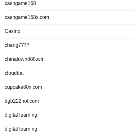
cashgame168
cashgame168x.com
Casino
chang7777
chinatown888.win
cloudbet
cupcake88x.com
dgb222hot.com
digital learning
digital learning