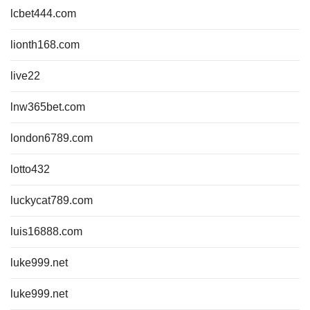
lcbet444.com
lionth168.com
live22
lnw365bet.com
london6789.com
lotto432
luckycat789.com
luis16888.com
luke999.net
luke999.net