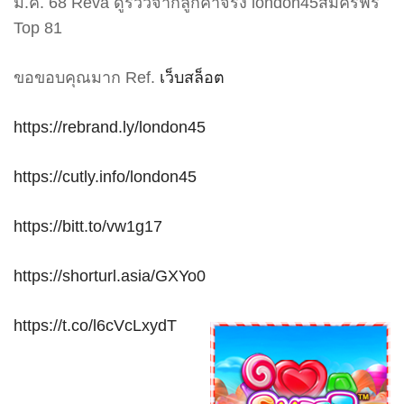
ม.ค. 68 Reva ดูรีวิวจากลูกค้าจริง london45สมัครฟรี
Top 81
ขอขอบคุณมาก Ref.
เว็บสล็อต
https://rebrand.ly/london45
https://cutly.info/london45
https://bitt.to/vw1g17
https://shorturl.asia/GXYo0
https://t.co/l6cVcLxydT