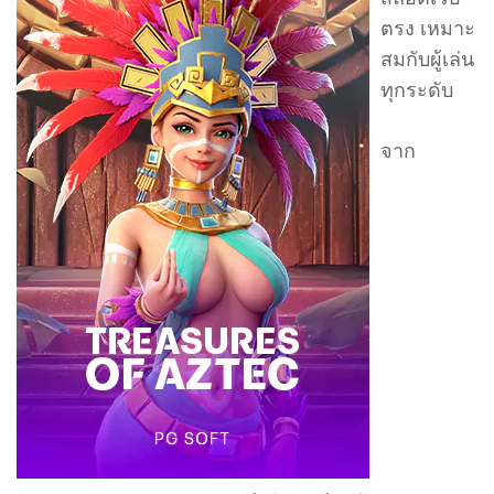
ตรง เหมาะ
สมกับผู้เล่น
ทุกระดับ
จาก