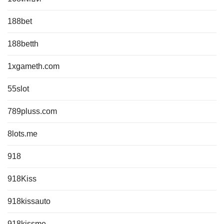
188bet
188betth
1xgameth.com
55slot
789pluss.com
8lots.me
918
918Kiss
918kissauto
918kissme