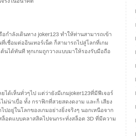
่นจริงในอนาคต
หรือกำลังเดินทาง joker123 ทำให้ท่านสามารถเข้า
ี่เชื่อมต่ออินเทอร์เน็ต ก็สามารถไปสู่โลกที่เกม
เต้นได้ทันที ทุกเกมถูกวางแบบมาให้รองรับมือถือ
ยได้เห็นทั่วๆไป แต่ว่ายังมีเกมjoker123ที่มีฟีเจอร์
่น่าเบื่อ ทั้ง กราฟิกที่สวยสดงดงาม และก็ เสียง
ข้าไปอยู่ในโลกของเกมอย่างยิ่งจริงๆ นอกเหนือจาก
แต่สล็อตแบบคลาสสิคไปจนกระทั่งสล็อต 3D ที่มีความ