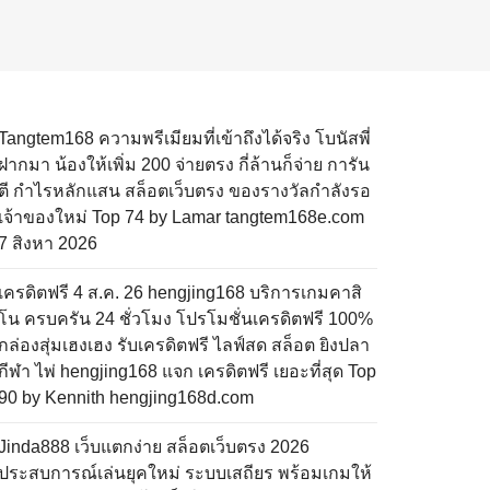
Tangtem168 ความพรีเมียมที่เข้าถึงได้จริง โบนัสพี่
ฝากมา น้องให้เพิ่ม 200 จ่ายตรง กี่ล้านก็จ่าย การัน
ตี กำไรหลักแสน สล็อตเว็บตรง ของรางวัลกำลังรอ
เจ้าของใหม่ Top 74 by Lamar tangtem168e.com
7 สิงหา 2026
เครดิตฟรี 4 ส.ค. 26 hengjing168 บริการเกมคาสิ
โน ครบครัน 24 ชั่วโมง โปรโมชั่นเครดิตฟรี 100%
กล่องสุ่มเฮงเฮง รับเครดิตฟรี ไลฟ์สด สล็อต ยิงปลา
กีฬา ไพ่ hengjing168 แจก เครดิตฟรี เยอะที่สุด Top
90 by Kennith hengjing168d.com
Jinda888 เว็บแตกง่าย สล็อตเว็บตรง 2026
ประสบการณ์เล่นยุคใหม่ ระบบเสถียร พร้อมเกมให้