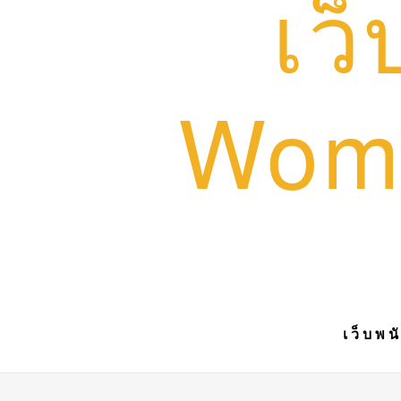
เว็
Wome
เว็บพน