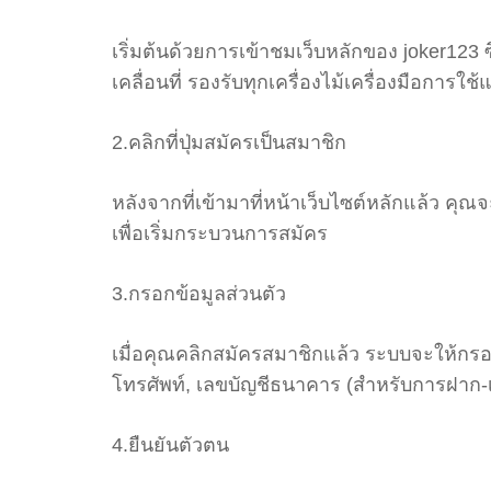
เริ่มต้นด้วยการเข้าชมเว็บหลักของ joker123 ซ
เคลื่อนที่ รองรับทุกเครื่องไม้เครื่องมือการใช
2.คลิกที่ปุ่มสมัครเป็นสมาชิก
หลังจากที่เข้ามาที่หน้าเว็บไซต์หลักแล้ว คุณ
เพื่อเริ่มกระบวนการสมัคร
3.กรอกข้อมูลส่วนตัว
เมื่อคุณคลิกสมัครสมาชิกแล้ว ระบบจะให้กรอกข
โทรศัพท์, เลขบัญชีธนาคาร (สำหรับการฝาก-เบิ
4.ยืนยันตัวตน