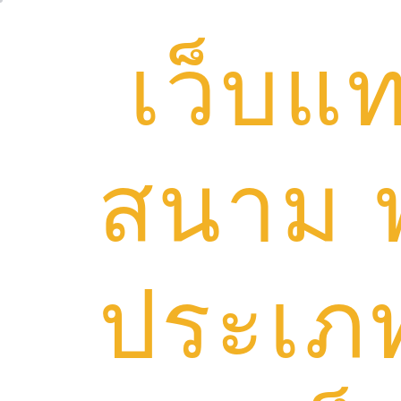
Skip
เว็บแท
to
content
สนาม พ
ประเภท