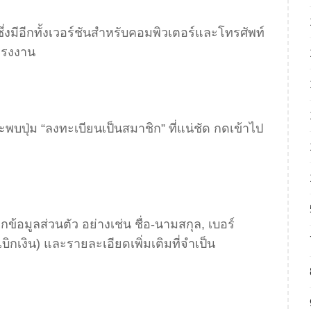
ึ่งมีอีกทั้งเวอร์ชันสำหรับคอมพิวเตอร์และโทรศัพท์
้แรงงาน
จะพบปุ่ม “ลงทะเบียนเป็นสมาชิก” ที่แน่ชัด กดเข้าไป
้อมูลส่วนตัว อย่างเช่น ชื่อ-นามสกุล, เบอร์
กเงิน) และรายละเอียดเพิ่มเติมที่จำเป็น