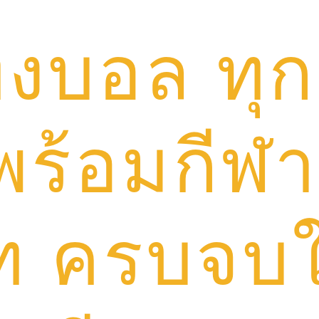
งบอล ทุก
ร้อมกีฬาอ
 ครบจบใน