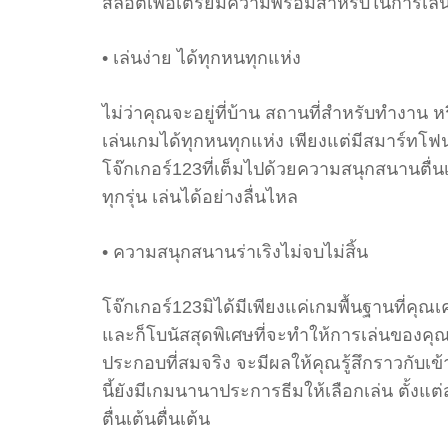
สล็อตเพื่อเตรียมความพร้อมสำหรับในการเล
• เล่นง่าย ได้ทุกหนทุกแห่ง
ไม่ว่าคุณจะอยู่ที่บ้าน สถานที่สำหรับทำงาน 
เล่นเกมได้ทุกหนทุกแห่ง เพียงแต่มีสมาร์ทโฟนท
โจ๊กเกอร์123ที่เต็มไปด้วยความสนุกสนานตื่น
ทุกรุ่น เล่นได้อย่างลื่นไหล
• ความสนุกสนานร่าเริงไม่จบไม่สิ้น
โจ๊กเกอร์123มิได้มีเพียงแค่เกมพื้นฐานที่คุณเค
และก็โบนัสสุดพิเศษที่จะทำให้การเล่นของคุณไม
ประกอบที่สมจริง จะมีผลให้คุณรู้สึกราวกับเ
นี้ยังมีเกมนานาประการธีมให้เลือกเล่น ตั้ง
ตื่นเต้นตื่นเต้น