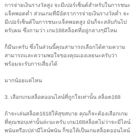
การจ่ายเงินรางวัลสูง จะมีเปอร์เซ็นต์สำหรับในการชนะ
แจ็คพอตต่ำ ส่วนเกมที่มีอัตราการจ่ายเงินรางวัลต่ำ จะ
มีเปอร์เซ็นต์ในการชนะแจ็คพอตสูง มันก็จะสลับกันไป
ครับผม ซึ่งถามว่า เกม168สล็อตที่อยู่กลางๆมีไหม
ก็มีนะครับ ซึ่งในส่วนนี้คุณสามารถเลือกได้ตามความ
สามารถและความพอใจของคุณเองเลยนะครับว่า
พร้อมจะรับการเสี่ยงได้
มากน้อยแค่ไหน
3. เลือกเกมสล็อตออนไลน์ที่ถูกใจเท่านั้น สล็อต168
ถ้าจะเล่นสล็อต1618ให้สุขสบาย คุณก็จะต้องเลือกเกม
ที่คุณชอบเท่านั้นล่ะนะครับ เกม168สล็อตไม่ว่าจะมีไลน์
พนันหรือเปล่ามีไลน์พนัน ก็ขอให้เป็นเกมสล็อตออนไลน์