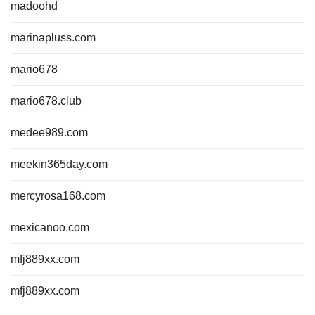
madoohd
marinapluss.com
mario678
mario678.club
medee989.com
meekin365day.com
mercyrosa168.com
mexicanoo.com
mfj889xx.com
mfj889xx.com