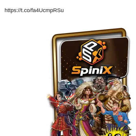
https://t.co/fa4UcmpRSu