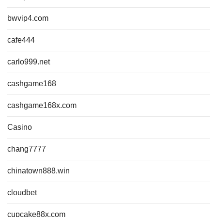
bwvip4.com
cafe444
carlo999.net
cashgame168
cashgame168x.com
Casino
chang7777
chinatown888.win
cloudbet
cupcake88x.com