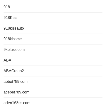
918
918Kiss
918kissauto
918kissme
9kpluss.com
ABA
ABAGroup2
abbet789.com
acebet789.com
aden168ss.com