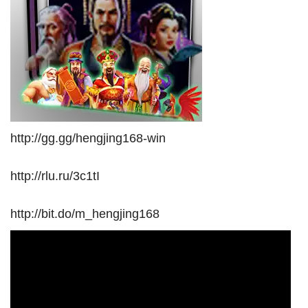
http://gg.gg/hengjing168-win
http://rlu.ru/3c1tI
http://bit.do/m_hengjing168