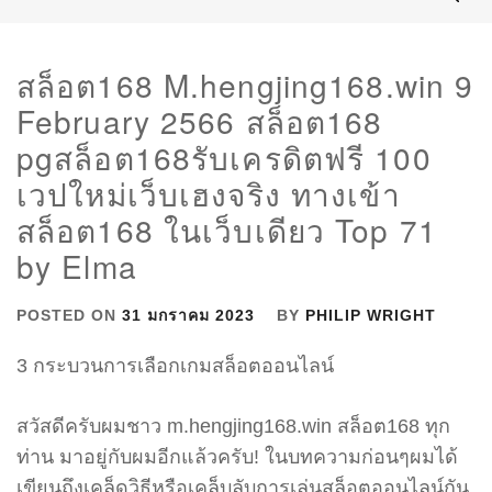
สล็อต168 M.hengjing168.win 9
February 2566 สล็อต168
pgสล็อต168รับเครดิตฟรี 100
เวปใหม่เว็บเฮงจริง ทางเข้า
สล็อต168 ในเว็บเดียว Top 71
by Elma
POSTED ON
31 มกราคม 2023
BY
PHILIP WRIGHT
3 กระบวนการเลือกเกมสล็อตออนไลน์
สวัสดีครับผมชาว m.hengjing168.win สล็อต168 ทุก
ท่าน มาอยู่กับผมอีกแล้วครับ! ในบทความก่อนๆผมได้
เขียนถึงเคล็ดวิธีหรือเคล็บลับการเล่นสล็อตออนไลน์กัน