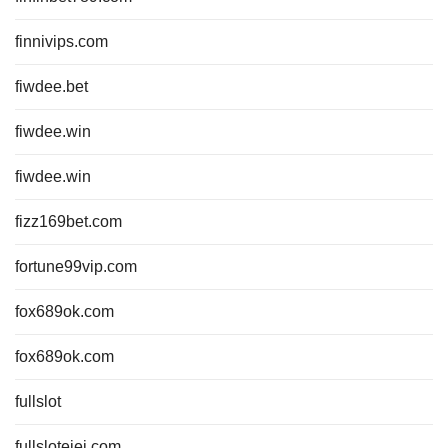
finnivips.com
fiwdee.bet
fiwdee.win
fiwdee.win
fizz169bet.com
fortune99vip.com
fox689ok.com
fox689ok.com
fullslot
fullsloteiei.com