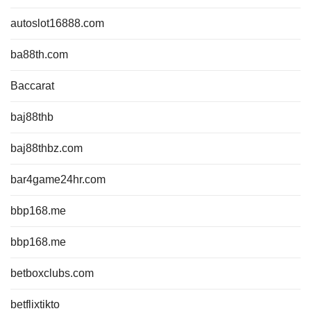
autoslot16888.com
ba88th.com
Baccarat
baj88thb
baj88thbz.com
bar4game24hr.com
bbp168.me
bbp168.me
betboxclubs.com
betflixtikto