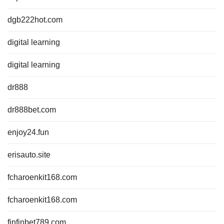
dgb222hot.com
digital learning
digital learning
dr888
dr888bet.com
enjoy24.fun
erisauto.site
fcharoenkit168.com
fcharoenkit168.com
finfinbet789.com