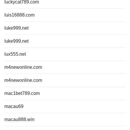
luckycat789.com
luis16888.com
luke999.net
luke999.net
lux555.net
m4newonline.com
m4newonline.com
mac1bet789.com
macau69
macau888.win