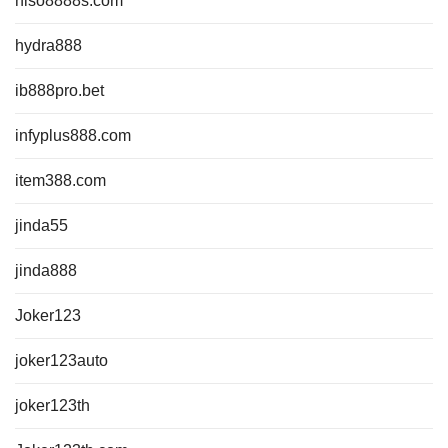
hiso8888s.com
hydra888
ib888pro.bet
infyplus888.com
item388.com
jinda55
jinda888
Joker123
joker123auto
joker123th