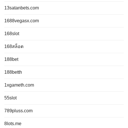
13satanbets.com
1688vegasx.com
168slot
168สล็อต
188bet
188betth
1xgameth.com
55slot
789pluss.com
8lots.me