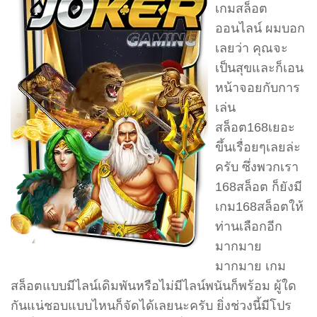
เกมสล็อต
ออนไลน์ ผมบอก
เลยว่า คุณจะ
เป็นสุขและก็เอน
หน้าจอยกับการ
เล่น
สล็อต168เยอะ
ขึ้นเรื่อยๆเลยล่ะ
ครับ ซึ่งพวกเรา
168สล็อต ก็ยังมี
เกม168สล็อตให้
ท่านเลือกอีก
มากมาย
มากมาย เกม
สล็อตแบบมีไลน์เดิมพันหรือไม่มีไลน์พนันก็พร้อม ผู้ใด
กันแน่ชอบแบบไหนก็จัดได้เลยนะครับ ยิ่งช่วงนี้มีโปร