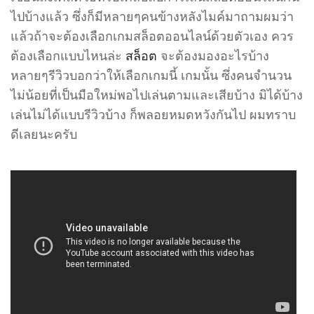
ไปบ้างแล้ว ซึ่งก็มีหลายๆคนข้างหลังไมค์มาถามผมว่า
แล้วถ้าจะต้องเลือกเกมสล็อตออนไลน์ด้วยตัวเอง ควร
ต้องเลือกแบบไหนล่ะ
สล็อต
จะต้องมองอะไรบ้าง
หลายๆรีวิวบอกว่าให้เลือกเกมนี้ เกมนั้น ซึ่งคนจำนวน
ไม่น้อยที่เป็นมือใหม่พอไปเล่นตามและเสียบ้าง มิได้บ้าง
เล่นไม่ได้แบบรีวิวบ้าง ก็พลอยหมดหวังกันไป ผมทราบ
ดีเลยนะครับ