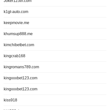
Joker123th.com
k1gt-auto.com
keepmovie.me
khumsup888.me
kimchibetbet.com
kingcrab168
kingromans789.com
kingxxxbet123.com
kingxxxbet123.com
kiss918