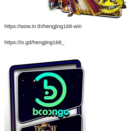
https://wow.in.th/hengjing168-win
https://is.gd/hengjing168_