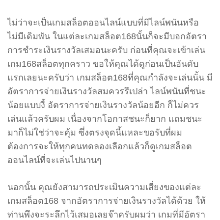
ไม่ว่าจะเป็นเกมสล็อตออนไลน์แบบที่มีไลน์พนันหรือ
ไม่มีเดิมพัน ในแต่ละเกมสล็อต168นั้นก็จะมีบอกอัตรา
การชำระเงินรางวัลเสมอนะครับ ก่อนที่คุณจะเข้าเล่น
เกม168สล็อตทุกคราว ขอให้คุณได้ดูก่อนเป็นอันดับ
แรกเลยนะครับว่า เกมสล็อต168ที่คุณกำลังจะเล่นนั้น มี
อัตราการจ่ายเงินรางวัลสมควรรึเปล่า ไลน์พนันที่ชนะ
น้อยแบบงี้ อัตราการจ่ายเงินรางวัลน้อยอีก ก็ไม่ควร
เล่นแล้วครับผม เนื่องจากโอกาสชนะก็ยาก แถมชนะ
มาก็ไม่ใช่ว่าจะคุ้ม ซึ่งตรงจุดนี้แหละขอรับที่ผม
ต้องการจะให้ทุกคนทดลองเลือกแล้วก็ดูเกมสล็อต
ออนไลน์ที่จะเล่นไปนานๆ
นอกนั้น คุณยังสามารถประเมินความเสี่ยงของแต่ละ
เกมสล็อต168 จากอัตราการจ่ายเงินรางวัลได้ด้วย ให้
ท่านพึงจะระลึกไว้เสมอเลยจ๊าครับผมว่า เกมที่มีอัตรา