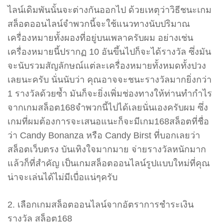
ไลน์เดิมพันนั้นจะต่างกันออกไป ด้วยเหตุว่าวิธีชนะเกม
สล็อตออนไลน์จำพวกนี้จะใช้แนวทางนับปริมาณ
เครื่องหมายทั้งผองที่อยู่บนเพลาครับผม อย่างเช่น
เครื่องหมายนี้ปรากฏ 10 อันขึ้นไปก็จะได้รางวัล ซึ่งมัน
จะนับรวมสัญลักษณ์แต่ละเครื่องหมายทั้งหมดทั้งปวง
เลยนะครับ นั่นนับว่า คุณอาจจะชนะรางวัลมากยิ่งกว่า
1 รางวัลด้วยซ้ำ มันก็จะยิ่งเพิ่มช่องทางให้ท่านทำกำไร
จากเกมสล็อต168จำพวกนี้ไปได้เลยนั่นเองครับผม ซึ่ง
เกมที่ผมต้องการจะเสนอแนะก็จะมีเกม168สล็อตที่ชื่อ
ว่า Candy Bonanza หรือ Candy Birst ที่บอกเลยว่า
สล็อตเว็บตรง บันเทิงใจมากมาย จ่ายรางวัลหนักมาก
แล้วก็ที่สำคัญ เป็นเกมสล็อตออนไลน์รูปแบบใหม่ที่คุณ
น่าจะเล่นได้ไม่มีเบื่อแน่ๆครับ
2. เลือกเกมสล็อตออนไลน์จากอัตราการชำระเงิน
รางวัล สล็อต168