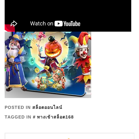
POSTED IN
สล็อตออนไลน์
TAGGED IN
ทางเข้าสล็อต168
แนะแนว