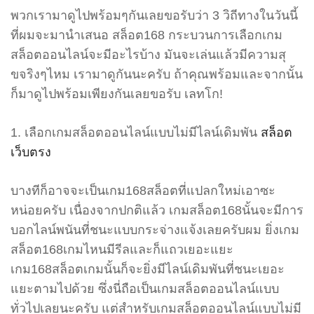
พวกเรามาดูไปพร้อมๆกันเลยขอรับว่า 3 วิถีทางในวันนี้
ที่ผมจะมานำเสนอ สล็อต168 กระบวนการเลือกเกม
สล็อตออนไลน์จะมีอะไรบ้าง มันจะเล่นแล้วมีความสุ
ขจริงๆไหม เรามาดูกันนะครับ ถ้าคุณพร้อมและจากนั้น
ก็มาดูไปพร้อมเพียงกันเลยขอรับ เลทโก!
1. เลือกเกมสล็อตออนไลน์แบบไม่มีไลน์เดิมพัน
สล็อต
เว็บตรง
บางทีก็อาจจะเป็นเกม168สล็อตที่แปลกใหม่เอาซะ
หน่อยครับ เนื่องจากปกติแล้ว เกมสล็อต168นั้นจะมีการ
บอกไลน์พนันที่ชนะแบบกระจ่างแจ้งเลยครับผม ยิ่งเกม
สล็อต168เกมไหนมีรีลและก็แถวเยอะแยะ
เกม168สล็อตเกมนั้นก็จะยิ่งมีไลน์เดิมพันที่ชนะเยอะ
แยะตามไปด้วย ซึ่งนี่ถือเป็นเกมสล็อตออนไลน์แบบ
ทั่วไปเลยนะครับ แต่สำหรับเกมสล็อตออนไลน์แบบไม่มี