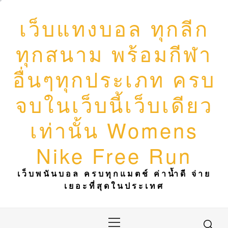
Skip
to
เว็บแทงบอล ทุกลีก
content
ทุกสนาม พร้อมกีฬา
อื่นๆทุกประเภท ครบ
จบในเว็บนี้เว็บเดียว
เท่านั้น Womens
Nike Free Run
เว็บพนันบอล ครบทุกแมตช์ ค่าน้ำดี จ่าย
เยอะที่สุดในประเทศ
Primary
Menu