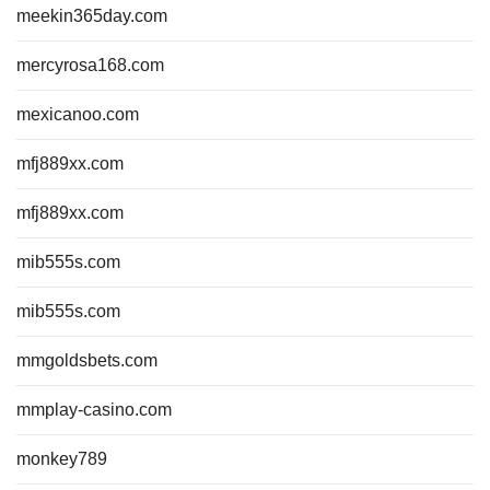
meekin365day.com
mercyrosa168.com
mexicanoo.com
mfj889xx.com
mfj889xx.com
mib555s.com
mib555s.com
mmgoldsbets.com
mmplay-casino.com
monkey789