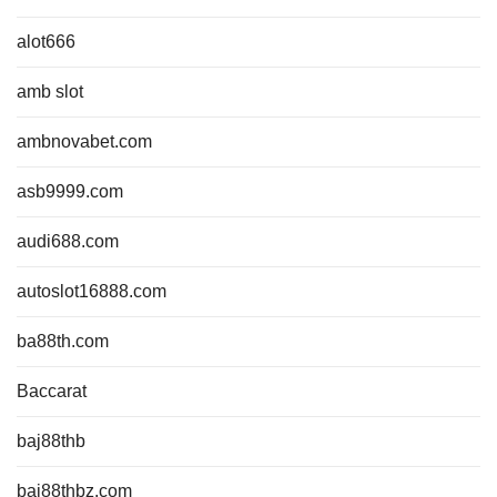
alot666
amb slot
ambnovabet.com
asb9999.com
audi688.com
autoslot16888.com
ba88th.com
Baccarat
baj88thb
baj88thbz.com