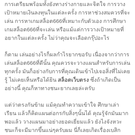
การเตรียมพร้อมทั้งยังทางร่างกายและจิตใจ การวาง
เป้าหมายเงินลงทุนในแต่ละครั้ง การหาช่วงสมควรที่จะ
เล่น การหาเกมสล็อต666ที่เหมาะกับตัวเอง การศึกษา
เกมสล็อต666ที่จะเล่น หรือแม้แต่การวางเป้าหมายที่
อยากในแต่ละครั้ง ไม่ว่าคุณจะเลือดกรุ๊ปอะไร
ก็ตาม เล่นอย่างไรก็ผลกำไรยากขอรับ เนื่องจากว่าการ
เล่นสล็อต666ที่ดีนั้น คุณควรจะวางแผนสำหรับการเล่น
ทุกครั้ง มันก็อย่างกับการที่คุณเดินเข้าไปเจอสิ่งที่ไม่เคย
รู้ ไม่เคยเห็นหรือได้ยิน
สล็อตเว็บตรง
ซึ่งถ้าเกิดเป็น
อย่างนี้ คุณก็หาทางชนะยากเลยล่ะครับ
แต่ว่าตรงกันข้าม แม้คุณทำความเข้าใจ ศึกษาเล่า
เรียน แล้วก็คิดแผนต่อกรกับสิ่งๆนั้นได้ คุณรู้จักมันมาก
พอแล้ว วางแผนมาอย่างยอดเยี่ยมแล้ว ยังไงจังหวะ
ชนะก็จะมีมากขึ้นแน่ๆครับผม นี่ก็เลยเกิดเรื่องเบสิก