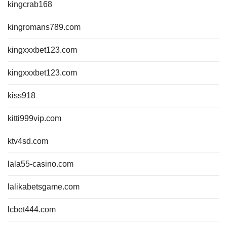
kingcrab168
kingromans789.com
kingxxxbet123.com
kingxxxbet123.com
kiss918
kitti999vip.com
ktv4sd.com
lala55-casino.com
lalikabetsgame.com
lcbet444.com