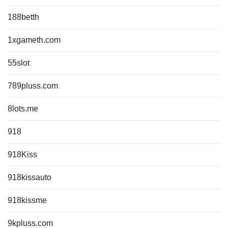
188betth
1xgameth.com
55slot
789pluss.com
8lots.me
918
918Kiss
918kissauto
918kissme
9kpluss.com