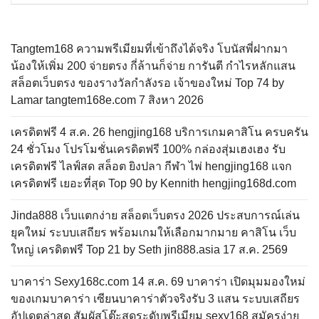
Tangtem168 ความพรีเมียมที่เข้าถึงได้จริง โบนัสพี่ฝากมา
น้องให้เพิ่ม 200 จ่ายตรง กี่ล้านก็จ่าย การันตี กำไรหลักแสน
สล็อตเว็บตรง ของรางวัลกำลังรอ เจ้าของใหม่ Top 74 by
Lamar tangtem168e.com 7 สิงหา 2026
เครดิตฟรี 4 ส.ค. 26 hengjing168 บริการเกมคาสิโน ครบครัน
24 ชั่วโมง โปรโมชั่นเครดิตฟรี 100% กล่องสุ่มเฮงเฮง รับ
เครดิตฟรี ไลฟ์สด สล็อต ยิงปลา กีฬา ไพ่ hengjing168 แจก
เครดิตฟรี เยอะที่สุด Top 90 by Kennith hengjing168d.com
Jinda888 เว็บแตกง่าย สล็อตเว็บตรง 2026 ประสบการณ์เล่น
ยุคใหม่ ระบบเสถียร พร้อมเกมให้เลือกมากมาย คาสิโน เว็บ
ใหญ่ เครดิตฟรี Top 21 by Seth jin888.asia 17 ส.ค. 2569
บาคาร่า Sexy168c.com 14 ส.ค. 69 บาคาร่า เปิดมุมมองใหม่
ของเกมบาคาร่า เซียนบาคาร่าตัวจริงรับ 3 แสน ระบบเสถียร
อัปเดตล่าสุด สัมผัสโต๊ะสดระดับพรีเมียม sexy168 สมัครง่าย