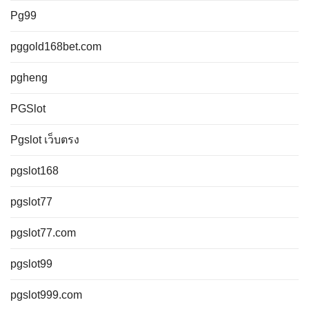
Pg99
pggold168bet.com
pgheng
PGSlot
Pgslot เว็บตรง
pgslot168
pgslot77
pgslot77.com
pgslot99
pgslot999.com