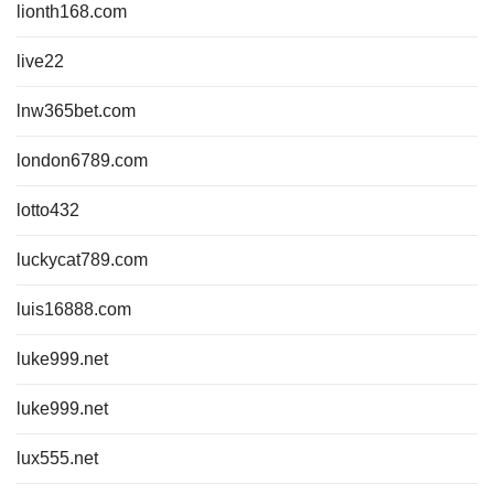
lionth168.com
live22
lnw365bet.com
london6789.com
lotto432
luckycat789.com
luis16888.com
luke999.net
luke999.net
lux555.net