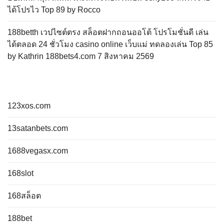
ได้โปรไว Top 89 by Rocco
188betth เวปไซต์ตรง สล็อตฝากถอนออโต้ โปรโมชั่นดี เล่น
ได้ตลอด 24 ชั่วโมง casino online เว็บแม่ ทดลองเล่น Top 85
by Kathrin 188bets4.com 7 สิงหาคม 2569
123xos.com
13satanbets.com
1688vegasx.com
168slot
168สล็อต
188bet