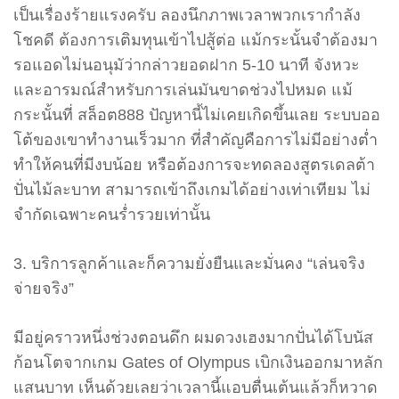
เป็นเรื่องร้ายแรงครับ ลองนึกภาพเวลาพวกเรากำลัง
โชคดี ต้องการเติมทุนเข้าไปสู้ต่อ แม้กระนั้นจำต้องมา
รอแอดไม่นอนุมัว่ากล่าวยอดฝาก 5-10 นาที จังหวะ
และอารมณ์สำหรับการเล่นมันขาดช่วงไปหมด แม้
กระนั้นที่ สล็อต888 ปัญหานี้ไม่เคยเกิดขึ้นเลย ระบบออ
โต้ของเขาทำงานเร็วมาก ที่สำคัญคือการไม่มีอย่างต่ำ
ทำให้คนที่มีงบน้อย หรือต้องการจะทดลองสูตรเดลต้า
ปั่นไม้ละบาท สามารถเข้าถึงเกมได้อย่างเท่าเทียม ไม่
จำกัดเฉพาะคนร่ำรวยเท่านั้น
3. บริการลูกค้าและก็ความยั่งยืนและมั่นคง “เล่นจริง
จ่ายจริง”
มีอยู่คราวหนึ่งช่วงตอนดึก ผมดวงเฮงมากปั่นได้โบนัส
ก้อนโตจากเกม Gates of Olympus เบิกเงินออกมาหลัก
แสนบาท เห็นด้วยเลยว่าเวลานี้แอบตื่นเต้นแล้วก็หวาด