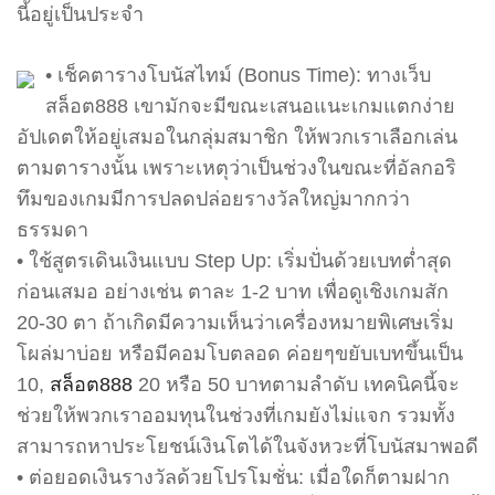
นี้อยู่เป็นประจำ
• เช็คตารางโบนัสไทม์ (Bonus Time): ทางเว็บ
สล็อต888 เขามักจะมีขณะเสนอแนะเกมแตกง่าย
อัปเดตให้อยู่เสมอในกลุ่มสมาชิก ให้พวกเราเลือกเล่น
ตามตารางนั้น เพราะเหตุว่าเป็นช่วงในขณะที่อัลกอริ
ทึมของเกมมีการปลดปล่อยรางวัลใหญ่มากกว่า
ธรรมดา
• ใช้สูตรเดินเงินแบบ Step Up: เริ่มปั่นด้วยเบทต่ำสุด
ก่อนเสมอ อย่างเช่น ตาละ 1-2 บาท เพื่อดูเชิงเกมสัก
20-30 ตา ถ้าเกิดมีความเห็นว่าเครื่องหมายพิเศษเริ่ม
โผล่มาบ่อย หรือมีคอมโบตลอด ค่อยๆขยับเบทขึ้นเป็น
10,
สล็อต888
20 หรือ 50 บาทตามลำดับ เทคนิคนี้จะ
ช่วยให้พวกเราออมทุนในช่วงที่เกมยังไม่แจก รวมทั้ง
สามารถหาประโยชน์เงินโตได้ในจังหวะที่โบนัสมาพอดี
• ต่อยอดเงินรางวัลด้วยโปรโมชั่น: เมื่อใดก็ตามฝาก