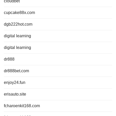
cloudbet
cupcake88x.com
dgb222hot.com
digital learning
digital learning
dr888
dr888bet.com
enjoy24.fun
erisauto.site
fcharoenkit168.com