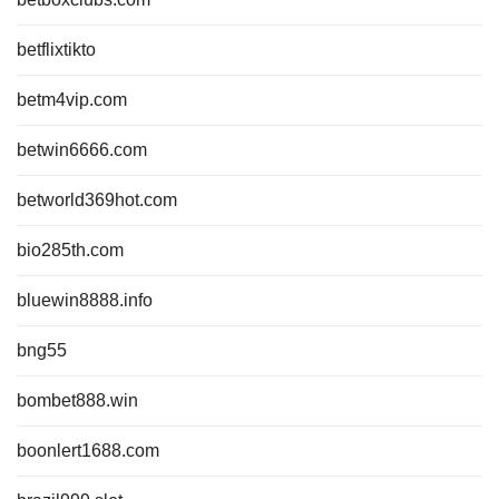
betflixtikto
betm4vip.com
betwin6666.com
betworld369hot.com
bio285th.com
bluewin8888.info
bng55
bombet888.win
boonlert1688.com