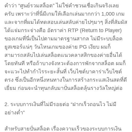
คำว่า “ศูนย์รวมสล็อต” ไม่ใช่คำชวนเชื่อเกินจริงเลย
ครับ เพราะว่าที่นี่มีเกมให้เลือกเล่นมากกว่า 1,000 เกม
และจากที่ผมได้ทดสอบเล่นสลับค่ายไปๆมาๆ สิ่งที่สัมผัส
ได้แจ่มกระจ่างคือ อัตราค่า RTP (Return to Player)
ของเกมที่นี่เป็นไปตามมาตรฐานสากล ไม่มีระบบล็อค
ยูสเซอร์แน่ๆ วันไหนเกมของค่าย PG เงียบ ผมก็
สามารถสลับไปเล่นสล็อตแนวคลาสสิกของค่ายอื่นได้
โดยทันที หรือถ้าบางจังหวะต้องการพักจากสล็อต ผมก็
จะแวะไปทำกำไรระยะสั้นที่ เว็บไซต์บาคาร่าเว็บไซต์
ตรง ซึ่งเป็นอีกหนึ่งหนทางในการสร้างกระแสเงินสดที่ดี
เยี่ยม ก่อนจะนำทุนกลับมาปั่นสล็อตลุ้นรางวัลใหญ่ต่อ
2. ระบบการเงินที่ไม่มีรอยต่อ “ฝากเร็วถอนไว ไม่มี
อย่างต่ำ”
สำหรับสายปั่นสล็อต เรื่องความเร็วของระบบการเงิน