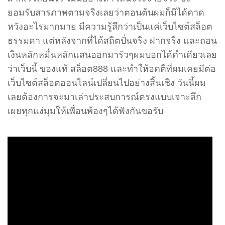
ยอมรับสารภาพตามจริงเลยว่าตอนต้นผมก็มิได้คาด
หวังอะไรมากมาย มีความรู้สึกว่าเป็นแค่เว็บไซต์สล็อต
ธรรมดา แต่หลังจากที่ได้สถิตปั่นจริง ฝากจริง และถอน
เงินหลักหมื่นหลักแสนออกมารัวๆผมบอกได้คำเดียวเลย
ว่าเว็บนี้ ของแท้ สล็อต888 และทำให้อคติที่ผมเคยมีต่อ
เว็บไซต์สล็อตออนไลน์เปลี่ยนไปอย่างสิ้นเชิง วันนี้ผม
เลยต้องการจะมาเล่าประสบการณ์ตรงแบบเจาะลึก
เผยทุกแง่มุมให้เพื่อนพ้องๆได้ฟังกันขอรับ