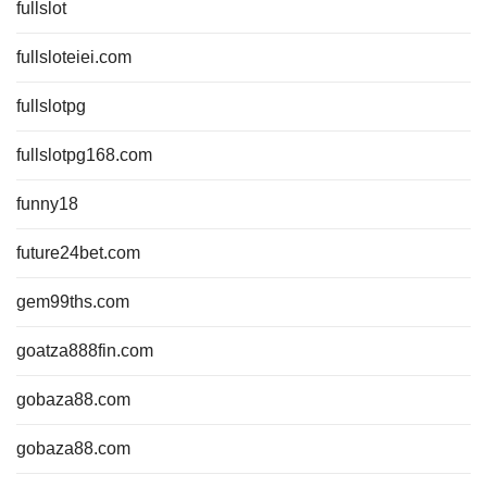
fullslot
fullsloteiei.com
fullslotpg
fullslotpg168.com
funny18
future24bet.com
gem99ths.com
goatza888fin.com
gobaza88.com
gobaza88.com