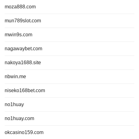
moza888.com
mun789slot.com
mwin9s.com
nagawaybet.com
nakoya1688.site
nbwin.me
niseko168bet.com
no1huay
no1huay.com
okcasino159.com