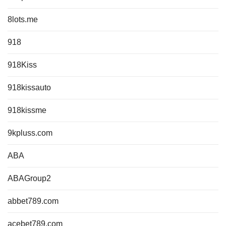
8lots.me
918
918Kiss
918kissauto
918kissme
9kpluss.com
ABA
ABAGroup2
abbet789.com
acebet789.com