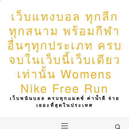
Skip
to
เว็บแทงบอล ทุกลีก
content
ทุกสนาม พร้อมกีฬา
อื่นๆทุกประเภท ครบ
จบในเว็บนี้เว็บเดียว
เท่านั้น Womens
Nike Free Run
เว็บพนันบอล ครบทุกแมตช์ ค่าน้ำดี จ่าย
เยอะที่สุดในประเทศ
Primary
Menu