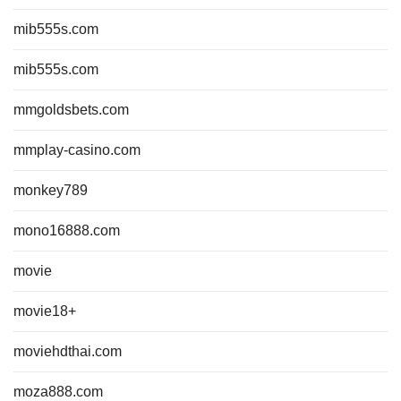
mib555s.com
mib555s.com
mmgoldsbets.com
mmplay-casino.com
monkey789
mono16888.com
movie
movie18+
moviehdthai.com
moza888.com