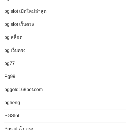
pg slot เปิดใหม่ล่าสุด
pg slot เว็บตรง
pg สล็อต
pg เว็บตรง
pg77
Pg99
pggold168bet.com
pgheng
PGSlot
Pgslot เว็บตรง