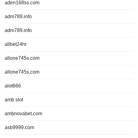
aden168ss.com
adm789.info
adm789.info
allbet24hr
allone745s.com
allone745s.com
alot666
amb slot
ambnovabet.com
asb9999.com