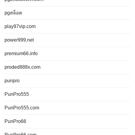
pgสล็อต
play97vip.com
power999.net
premium66.info
proded888x.com
punpro
PunPro555
PunPro555.com
PunPro66
PunPro66.com