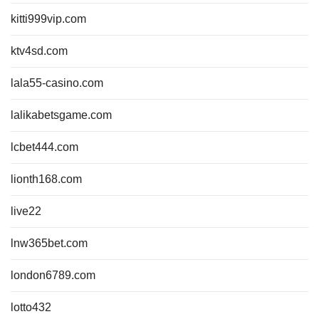
kitti999vip.com
ktv4sd.com
lala55-casino.com
lalikabetsgame.com
lcbet444.com
lionth168.com
live22
lnw365bet.com
london6789.com
lotto432