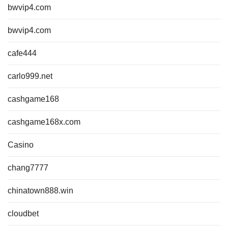
bwvip4.com
bwvip4.com
cafe444
carlo999.net
cashgame168
cashgame168x.com
Casino
chang7777
chinatown888.win
cloudbet