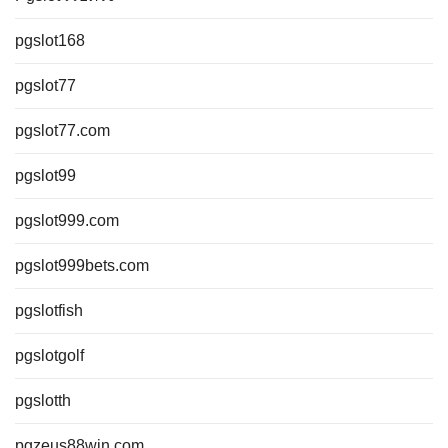
pgslot168
pgslot77
pgslot77.com
pgslot99
pgslot999.com
pgslot999bets.com
pgslotfish
pgslotgolf
pgslotth
pgzeus88win.com