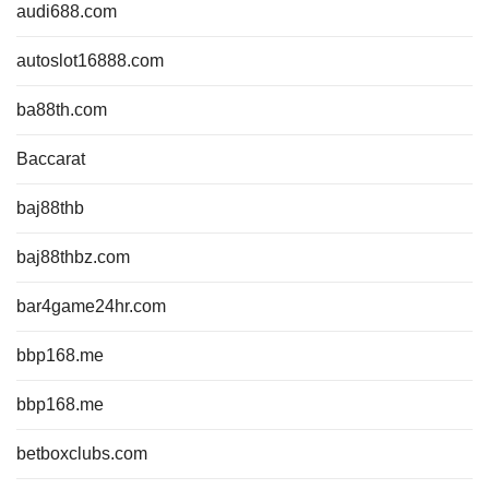
audi688.com
autoslot16888.com
ba88th.com
Baccarat
baj88thb
baj88thbz.com
bar4game24hr.com
bbp168.me
bbp168.me
betboxclubs.com