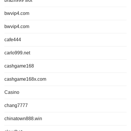
brazil999 slot
bwvip4.com
bwvip4.com
cafe444
carlo999.net
cashgame168
cashgame168x.com
Casino
chang7777
chinatown888.win