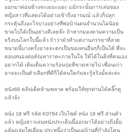
ออกมาค่อนข้างจะเยอะแยะ แม้กระนั้นการเล่นของ
หญิงสาวที่แสดงได้อย่างเข้าถึงอารมณ์ แล้วก็ปลุก
กระตุ้นถึงอะไรบางอย่างที่พ่อบ้านคนจำนวนไม่น้อย
ขาดไปได้เป็นอย่างดีเลยจ๊ะ ถ้าหากมองตามความเป็น
จริงบนโลกใบนี้แล้ว ถ้าว่ามัวทำแต่งานภรรยาที่สวย
ขนาดนี้บางครั้งอาจจะตกเป็นของคนอื่นๆก็เป็นได้ ที่จะ
ตอบสนองต่อตัณหาราคะภายในใจ ให้ได้ในสิ่งที่ตนเอง
อยากได้ เติมเต็มความร้อนรุ่มที่ขาดหายไป เพื่อนเก่า
อาจจะเป็นตัวเลือกที่ดีก็ได้คนใดกันจะรู้จริงมั้ยล่ะค่ะ
หนัง69 คลิปเด็ดห้ามพลาด พร้อมให้ทุกท่านได้คลิ๊กดู
แล้วจ้ะ
หนัง 18 ฟรี รหัส K0794 เว็บไซต์ หนัง 18 ฟรี ส่วนตัว
แล้ว หญิงสาวเล่นหนังประเด็นนี้ออกมาได้อย่างถึงยิ้ม
แย้มแจ่มใสเยี่ยม ประหนึ่งว่าเป็นแม่บ้านที่กำลังโดน