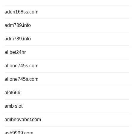
aden168ss.com
adm789.info
adm789.info
allbet24hr
allone745s.com
allone745s.com
alot666
amb slot
ambnovabet.com
asb9999.com