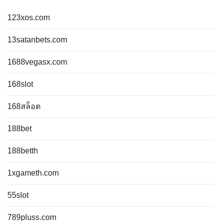
123xos.com
13satanbets.com
1688vegasx.com
168slot
168สล็อต
188bet
188betth
1xgameth.com
55slot
789pluss.com