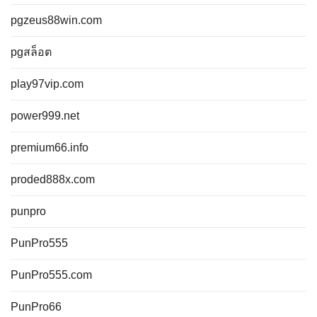
pgzeus88win.com
pgสล็อต
play97vip.com
power999.net
premium66.info
proded888x.com
punpro
PunPro555
PunPro555.com
PunPro66