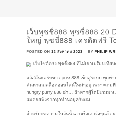
เว็บพุชชี่888 พุซซี่888 20
ใหญ่ พุซซี่888 เครดิตฟรี T
POSTED ON
12 สิงหาคม 2023
BY
PHILIP WR
เว็บไซต์ตรง พุชชี่888 ที่ไม่เอาเปรียบเ
สวัสดีนะครับชาว puss888 เข้าสู่ระบบ ทุกท่าน
ค้นหาเกมสล็อตออนไลน์ใหม่ๆอยู่ เพราะเกมที่ม
hungry purry 888 ฮ่า… ถ้าหากผู้ใดมีเกมมาแ
ผมคอยฟังจากทุกท่านอยู่ครับผม
สำหรับบทความในวันนี้ เอาจริงเอาจังๆแล้ว ผ