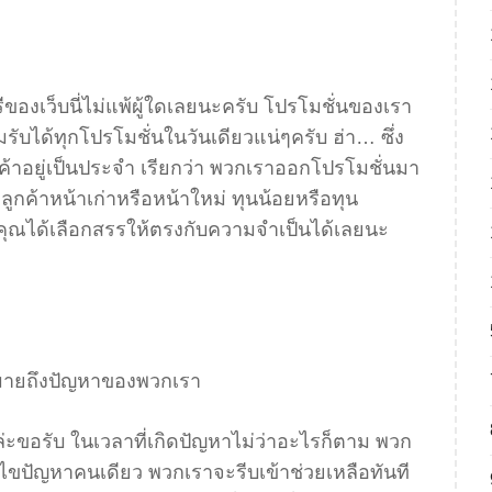
ของเว็บนี่ไม่แพ้ผู้ใดเลยนะครับ โปรโมชั่นของเรา
บได้ทุกโปรโมชั่นในวันเดียวแน่ๆครับ ฮ่า… ซึ่ง
กค้าอยู่เป็นประจำ เรียกว่า พวกเราออกโปรโมชั่นมา
ะลูกค้าหน้าเก่าหรือหน้าใหม่ ทุนน้อยหรือทุน
คุณได้เลือกสรรให้ตรงกับความจำเป็นได้เลยนะ
หมายถึงปัญหาของพวกเรา
หมล่ะขอรับ ในเวลาที่เกิดปัญหาไม่ว่าอะไรก็ตาม พวก
้ไขปัญหาคนเดียว พวกเราจะรีบเข้าช่วยเหลือทันที