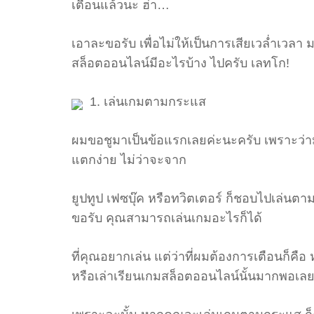
เตือนแล้วนะ ฮ่า…
เอาละขอรับ เพื่อไม่ให้เป็นการเสียเวล่ำเวลา 
สล็อตออนไลน์มีอะไรบ้าง ไปครับ เลทโก!
1. เล่นเกมตามกระแส
ผมขอชูมาเป็นข้อแรกเลยค่ะนะครับ เพราะว่
แตกง่าย ไม่ว่าจะจาก
ยูปทูป เฟซบุ๊ค หรือทวิตเตอร์ ก็ชอบไปเล่น
ขอรับ คุณสามารถเล่นเกมอะไรก็ได้
ที่คุณอยากเล่น แต่ว่าที่ผมต้องการเตือนก็คือ
หรือเล่าเรียนเกมสล็อตออนไลน์นั้นมากพอเลย ใ