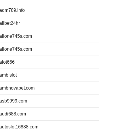
adm789.info
allbet24hr
allone745s.com
allone745s.com
alot666
amb slot
ambnovabet.com
asb9999.com
audi688.com
autoslot16888.com