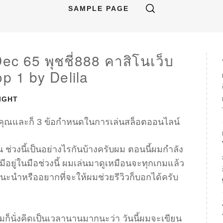
SAMPLE PAGE
 Dec 65 พุชชี่888 คาสิโนเว็บ
op 1 by Delila
IGHT
ทียบคุณและก็ 3 ข้อกำหนดในการเล่นสล็อตออนไลน์
 ช่วงนี้เป็นอย่างไรกันบ้างครับผม ตอนนี้ผมกำลัง
ีอยู่ในมือช่วงนี้ ผมเล่นมาดูเหมือนจะทุกเกมแล้ว
นะนำหรืออยากที่จะให้ผมช่วยรีวิวก็บอกได้ครับ
มก็นั่งคิดเป็นเวลานานมากนะว่า วันนี้ผมจะเขียน