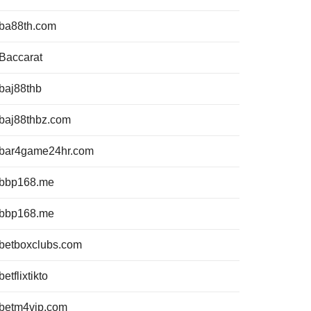
ba88th.com
Baccarat
baj88thb
baj88thbz.com
bar4game24hr.com
bbp168.me
bbp168.me
betboxclubs.com
betflixtikto
betm4vip.com