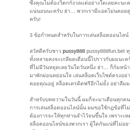
ซึ่งคุณไม่ต้องวิตกกังวลแต่อย่างใดเลยคะนะ
แน่นอนนะครับ ฮ่า… พวกเรามีแอดไม่นคอยดูแล
ครับ!
3 ข้อกำหนดสำหรับในการเล่นสล็อตออนไลน์
สวัสดีครับชาว
pussy888
pussy888fun.bet ท
ทั้งหลายคงจะเกลียดเดือนนี้ไปราวกับผมนะครั
ที่ไม่มีวันหยุดเลยวันใดวันหนึ่ง ฮ่า… ก็ก้มห
มาพักผ่อนหย่อนใจ เล่นสล็อตเว็บไซต์ตรงอย่า
คอยคุณอยู่ สล็อตเครดิตฟรีอีกไม่ยั้ง อย่าลื
สำหรับบทความในวันนี้ ผมก็จะมาเตือนทุกคนเ
การเล่นสล็อตออนไลน์นั้น ผมขอใช้กฎข้อที่ไม่อ
ต้องการจะให้ทุกท่านจำไว้จนขึ้นใจ เพราะเห
สล็อตออนไลน์ของพวกเรา ผู้ใดกันแน่ที่ไม่อย