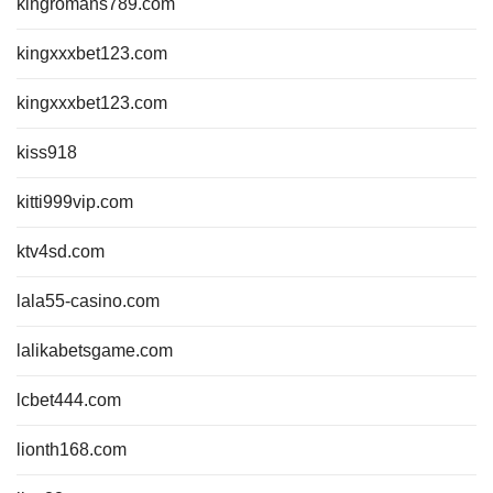
kingromans789.com
kingxxxbet123.com
kingxxxbet123.com
kiss918
kitti999vip.com
ktv4sd.com
lala55-casino.com
lalikabetsgame.com
lcbet444.com
lionth168.com