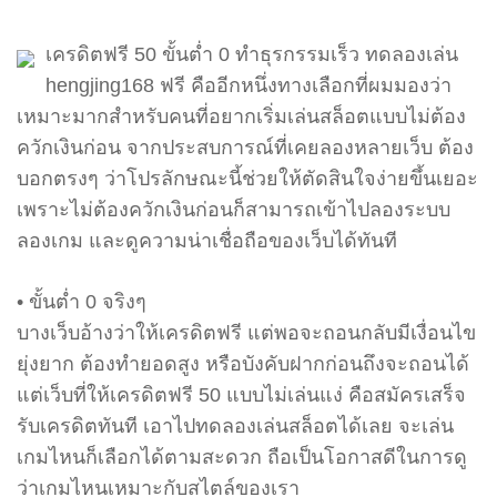
เครดิตฟรี 50 ขั้นต่ำ 0 ทำธุรกรรมเร็ว ทดลองเล่น
hengjing168 ฟรี คืออีกหนึ่งทางเลือกที่ผมมองว่า
เหมาะมากสำหรับคนที่อยากเริ่มเล่นสล็อตแบบไม่ต้อง
ควักเงินก่อน จากประสบการณ์ที่เคยลองหลายเว็บ ต้อง
บอกตรงๆ ว่าโปรลักษณะนี้ช่วยให้ตัดสินใจง่ายขึ้นเยอะ
เพราะไม่ต้องควักเงินก่อนก็สามารถเข้าไปลองระบบ
ลองเกม และดูความน่าเชื่อถือของเว็บได้ทันที
• ขั้นต่ำ 0 จริงๆ
บางเว็บอ้างว่าให้เครดิตฟรี แต่พอจะถอนกลับมีเงื่อนไข
ยุ่งยาก ต้องทำยอดสูง หรือบังคับฝากก่อนถึงจะถอนได้
แต่เว็บที่ให้เครดิตฟรี 50 แบบไม่เล่นแง่ คือสมัครเสร็จ
รับเครดิตทันที เอาไปทดลองเล่นสล็อตได้เลย จะเล่น
เกมไหนก็เลือกได้ตามสะดวก ถือเป็นโอกาสดีในการดู
ว่าเกมไหนเหมาะกับสไตล์ของเรา