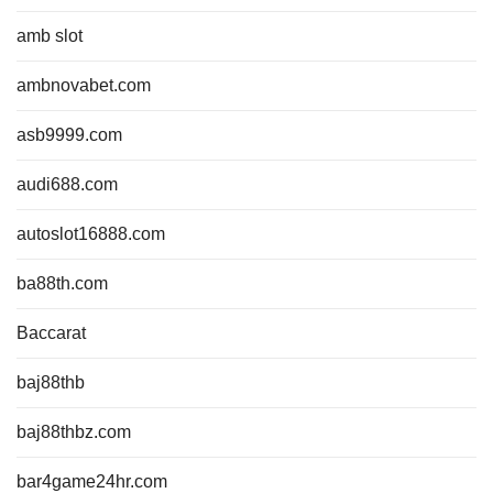
amb slot
ambnovabet.com
asb9999.com
audi688.com
autoslot16888.com
ba88th.com
Baccarat
baj88thb
baj88thbz.com
bar4game24hr.com