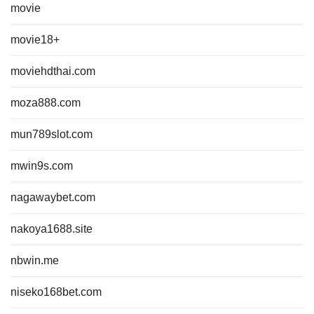
movie
movie18+
moviehdthai.com
moza888.com
mun789slot.com
mwin9s.com
nagawaybet.com
nakoya1688.site
nbwin.me
niseko168bet.com