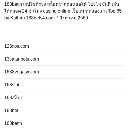
188betth เวปไซต์ตรง สล็อตฝากถอนออโต้ โปรโมชั่นดี เล่น
ได้ตลอด 24 ชั่วโมง casino online เว็บแม่ ทดลองเล่น Top 85
by Kathrin 188bets4.com 7 สิงหาคม 2569
123xos.com
13satanbets.com
1688vegasx.com
168slot
168สล็อต
188bet
188betth