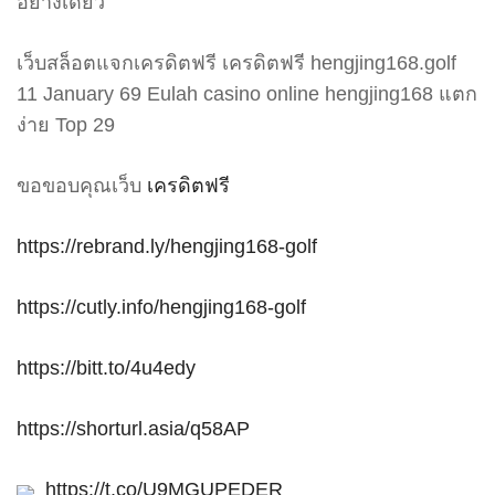
อย่างเดียว
เว็บสล็อตแจกเครดิตฟรี เครดิตฟรี hengjing168.golf
11 January 69 Eulah casino online hengjing168 แตก
ง่าย Top 29
ขอขอบคุณเว็บ
เครดิตฟรี
https://rebrand.ly/hengjing168-golf
https://cutly.info/hengjing168-golf
https://bitt.to/4u4edy
https://shorturl.asia/q58AP
https://t.co/U9MGUPEDER