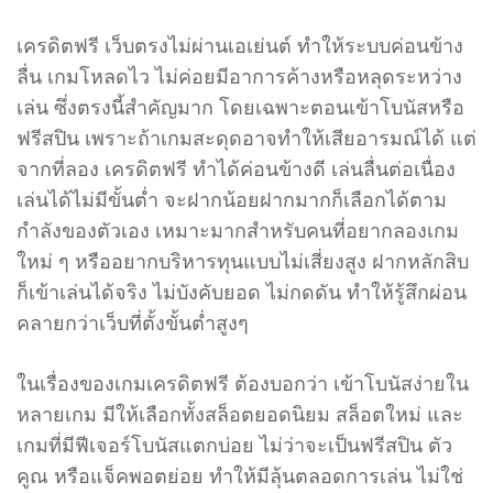
เครดิตฟรี เว็บตรงไม่ผ่านเอเย่นต์ ทำให้ระบบค่อนข้าง
ลื่น เกมโหลดไว ไม่ค่อยมีอาการค้างหรือหลุดระหว่าง
เล่น ซึ่งตรงนี้สำคัญมาก โดยเฉพาะตอนเข้าโบนัสหรือ
ฟรีสปิน เพราะถ้าเกมสะดุดอาจทำให้เสียอารมณ์ได้ แต่
จากที่ลอง เครดิตฟรี ทำได้ค่อนข้างดี เล่นลื่นต่อเนื่อง
เล่นได้ไม่มีขั้นต่ำ จะฝากน้อยฝากมากก็เลือกได้ตาม
กำลังของตัวเอง เหมาะมากสำหรับคนที่อยากลองเกม
ใหม่ ๆ หรืออยากบริหารทุนแบบไม่เสี่ยงสูง ฝากหลักสิบ
ก็เข้าเล่นได้จริง ไม่บังคับยอด ไม่กดดัน ทำให้รู้สึกผ่อน
คลายกว่าเว็บที่ตั้งขั้นต่ำสูงๆ
ในเรื่องของเกมเครดิตฟรี ต้องบอกว่า เข้าโบนัสง่ายใน
หลายเกม มีให้เลือกทั้งสล็อตยอดนิยม สล็อตใหม่ และ
เกมที่มีฟีเจอร์โบนัสแตกบ่อย ไม่ว่าจะเป็นฟรีสปิน ตัว
คูณ หรือแจ็คพอตย่อย ทำให้มีลุ้นตลอดการเล่น ไม่ใช่