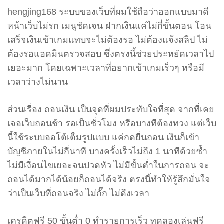
hengjing168 ระบบของเว็บที่ผมใช้ถือว่าออกแบบมาดี
หน้าเว็บไม่รก เมนูชัดเจน ฝากเงินแค่ไม่กี่ขั้นตอน โอน
เสร็จเงินเข้าเกมแทบจะไม่ต้องรอ ไม่ต้องแจ้งสลิป ไม่
ต้องรอแอดมินตรวจสอบ ซึ่งตรงนี้ช่วยประหยัดเวลาไป
เยอะมาก โดยเฉพาะเวลาที่อยากเข้าเกมเร็วๆ หรือมี
เวลาว่างไม่นาน
ส่วนเรื่อง ถอนเงิน เป็นจุดที่ผมประทับใจที่สุด จากที่เคย
เจอเว็บถอนช้า รอเป็นชั่วโมง หรือบางทีต้องทวง แต่เว็บ
นี้ใช้ระบบออโต้เต็มรูปแบบ แค่กดยื่นถอน เงินก็เข้า
บัญชีภายในไม่กี่นาที บางครั้งเร็วไม่ถึง 1 นาทีด้วยซ้ำ
ไม่มีเงื่อนไขเยอะจนปวดหัว ไม่มีขั้นต่ำในการถอน จะ
ถอนได้มากได้น้อยก็ถอนได้จริง ตรงนี้ทำให้รู้สึกมั่นใจ
ว่าเป็นเว็บที่ถอนจริง ไม่กั๊ก ไม่ดึงเวลา
เครดิตฟรี 50 ขั้นต่ำ 0 ทำรายการเร็ว ทดลองเล่นฟรี