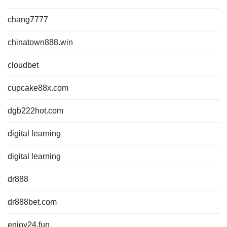
chang7777
chinatown888.win
cloudbet
cupcake88x.com
dgb222hot.com
digital learning
digital learning
dr888
dr888bet.com
enjoy24.fun