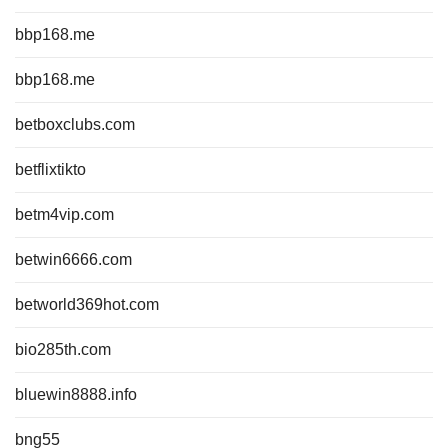
bbp168.me
bbp168.me
betboxclubs.com
betflixtikto
betm4vip.com
betwin6666.com
betworld369hot.com
bio285th.com
bluewin8888.info
bng55