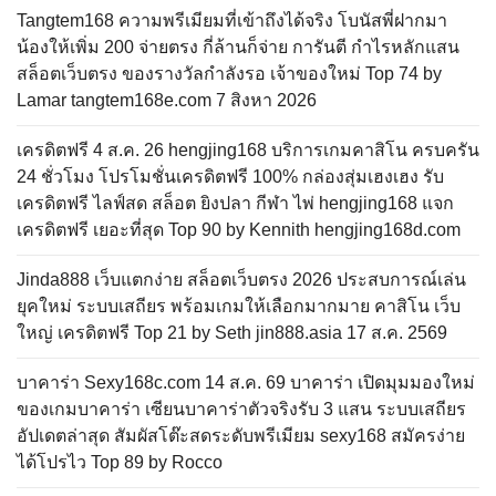
Tangtem168 ความพรีเมียมที่เข้าถึงได้จริง โบนัสพี่ฝากมา
น้องให้เพิ่ม 200 จ่ายตรง กี่ล้านก็จ่าย การันตี กำไรหลักแสน
สล็อตเว็บตรง ของรางวัลกำลังรอ เจ้าของใหม่ Top 74 by
Lamar tangtem168e.com 7 สิงหา 2026
เครดิตฟรี 4 ส.ค. 26 hengjing168 บริการเกมคาสิโน ครบครัน
24 ชั่วโมง โปรโมชั่นเครดิตฟรี 100% กล่องสุ่มเฮงเฮง รับ
เครดิตฟรี ไลฟ์สด สล็อต ยิงปลา กีฬา ไพ่ hengjing168 แจก
เครดิตฟรี เยอะที่สุด Top 90 by Kennith hengjing168d.com
Jinda888 เว็บแตกง่าย สล็อตเว็บตรง 2026 ประสบการณ์เล่น
ยุคใหม่ ระบบเสถียร พร้อมเกมให้เลือกมากมาย คาสิโน เว็บ
ใหญ่ เครดิตฟรี Top 21 by Seth jin888.asia 17 ส.ค. 2569
บาคาร่า Sexy168c.com 14 ส.ค. 69 บาคาร่า เปิดมุมมองใหม่
ของเกมบาคาร่า เซียนบาคาร่าตัวจริงรับ 3 แสน ระบบเสถียร
อัปเดตล่าสุด สัมผัสโต๊ะสดระดับพรีเมียม sexy168 สมัครง่าย
ได้โปรไว Top 89 by Rocco