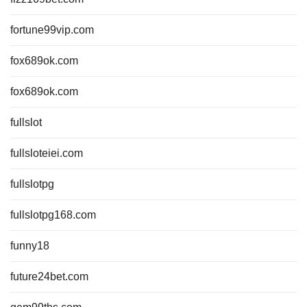
fortune99vip.com
fox689ok.com
fox689ok.com
fullslot
fullsloteiei.com
fullslotpg
fullslotpg168.com
funny18
future24bet.com