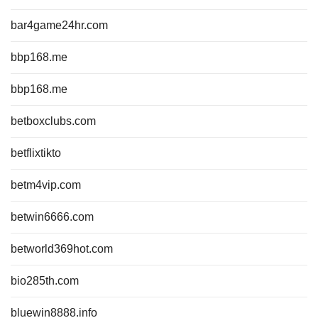
bar4game24hr.com
bbp168.me
bbp168.me
betboxclubs.com
betflixtikto
betm4vip.com
betwin6666.com
betworld369hot.com
bio285th.com
bluewin8888.info