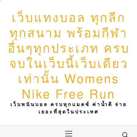
Skip
to
เว็บแทงบอล ทุกลีก
content
ทุกสนาม พร้อมกีฬา
อื่นๆทุกประเภท ครบ
จบในเว็บนี้เว็บเดียว
เท่านั้น Womens
Nike Free Run
เว็บพนันบอล ครบทุกแมตช์ ค่าน้ำดี จ่าย
เยอะที่สุดในประเทศ
Primary
Menu