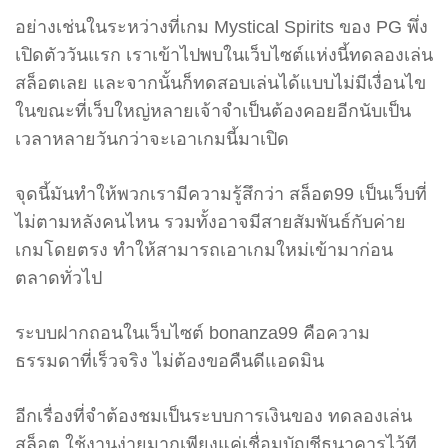
อย่างเช่นในระหว่างที่เกม Mystical Spirits ของ PG พึ่ง
เปิดตัววันแรก เราเข้าไปพบในเว็บไซต์แห่งนี้ทดลองเล่น
สล็อตเลย และจากนั้นก็ทดสอบเล่นได้แบบไม่มีเงื่อนไข
ในขณะที่เว็บใหญ่หลายเจ้าจำเป็นต้องคอยอีกนับเป็น
เวลาหลายวันกว่าจะเอาเกมนี้มาเปิด
จุดนี้มันทำให้พวกเรามีความรู้สึกว่า สล็อต99 เป็นเว็บที่
ไม่ตามหลังคนไหน รวมทั้งอาจมีสายสัมพันธ์กับค่าย
เกมโดยตรง ทำให้สามารถเอาเกมใหม่เข้ามาก่อน
ตลาดทั่วไป
ระบบฝากถอนในเว็บไซต์ bonanza99 คือความ
ธรรมดาที่เร็วจริง ไม่ต้องขอคืนดีแอดมิน
อีกเรื่องที่จำต้องชมเป็นระบบการเงินของ ทดลองเล่น
สล็อต ใช้งานง่ายมากเพียงแค่เชื่อมบัญชีธนาคารไว้ที