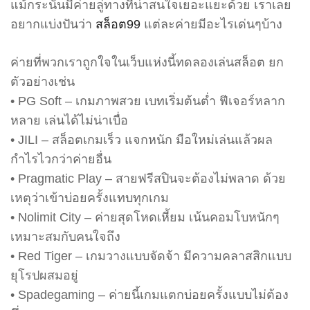
แม้กระนั้นมีค่ายลู่ทางที่น่าสนใจเยอะแยะด้วย เราเลย
อยากแบ่งปันว่า
สล็อต99
แต่ละค่ายมีอะไรเด่นๆบ้าง
ค่ายที่พวกเราถูกใจในเว็บแห่งนี้ทดลองเล่นสล็อต ยก
ตัวอย่างเช่น
• PG Soft – เกมภาพสวย เบทเริ่มต้นต่ำ ฟีเจอร์หลาก
หลาย เล่นได้ไม่น่าเบื่อ
• JILI – สล็อตเกมเร็ว แจกหนัก มือใหม่เล่นแล้วผล
กำไรไวกว่าค่ายอื่น
• Pragmatic Play – สายฟรีสปินจะต้องไม่พลาด ด้วย
เหตุว่าเข้าบ่อยครั้งแทบทุกเกม
• Nolimit City – ค่ายสุดโหดเหี้ยม เน้นคอมโบหนักๆ
เหมาะสมกับคนใจถึง
• Red Tiger – เกมวางแบบจัดจ้า มีความคลาสสิกแบบ
ยุโรปผสมอยู่
• Spadegaming – ค่ายนี้เกมแตกบ่อยครั้งแบบไม่ต้อง