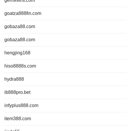
gem99ths.com
goatza888fin.com
gobaza88.com
gobaza88.com
hengjing168
hiso8888s.com
hydra888
ib888pro.bet
infyplus888.com
item388.com