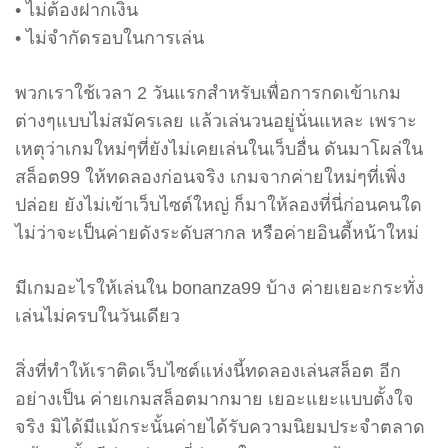
• ไม่ต้องฝากเงิน
• ไม่จำกัดรอบในการเล่น
พวกเราใช้เวลา 2 วันแรกสำหรับเพื่อการกดเข้าเกม
ต่างๆแบบไม่สมัครเลย แล้วเล่นวนอยู่นั่นแหละ เพราะ
เหตุว่าเกมใหม่ๆที่ยังไม่เคยเล่นในเว็บอื่น ดันมาโผล่ใน
สล็อต99 ให้ทดลองก่อนจริง เกมจากค่ายใหม่ๆที่เพิ่ง
ปล่อย ยังไม่เข้าเว็บไซต์ใหญ่ ก็มาให้ลองที่นี่ก่อนคนใด
ไม่ว่าจะเป็นค่ายดังระดับสากล หรือค่ายอินดี้หน้าใหม่
มีเกมอะไรให้เล่นใน bonanza99 บ้าง ค่ายเยอะกระทั่ง
เล่นไม่ครบในวันเดียว
สิ่งที่ทำให้เราติดเว็บไซต์แห่งนี้ทดลองเล่นสล็อต อีก
อย่างเป็น ค่ายเกมสล็อตมากมาย เยอะแยะแบบตั้งใจ
จริง มิได้มีแม้กระนั้นค่ายได้รับความนิยมประจำตลาด