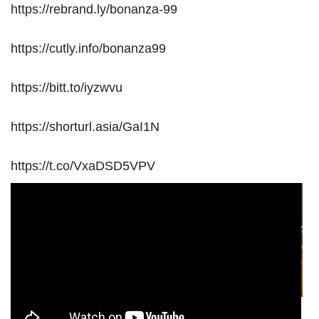
https://rebrand.ly/bonanza-99
https://cutly.info/bonanza99
https://bitt.to/iyzwvu
https://shorturl.asia/GaI1N
https://t.co/VxaDSD5VPV