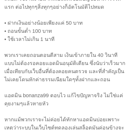
แรก ต่อไปทุกๆสิ่งทุกๆอย่างก็อัตโนมัติไปหมด
• ฝากเงินอย่างน้อยเพียงแค่ 50 บาท
• ถอนขั้นต่ำ 100 บาท
• ใช้เวลาไม่เกิน 1 นาที
พวกเราเคยถอนตอนตีสาม เงินเข้าภายใน 40 วินาที
แบบไม่ต้องรอคอยแอดมินอนุมัติเตียน ซึ่งนับว่าเร็วมาก
เมื่อเทียบกับเว็บอื่นที่ต้องคอยคนตรวจ และที่สำคัญเป็น
ไม่เคยโดนหักค่าธรรมเนียมใดๆทั้งฝากและถอน
แอดมิน bonanza99 ตอบไว แก้ไขปัญหาจริง ไม่ใช่แค่
คุยงามๆแล้วหายหัว
หากแม้พวกเราจะไม่ค่อยได้ทักหาแอดมินบ่อยเพราะ
เหตุว่าระบบในเว็บไซต์ทดลองเล่นสล็อตมันค่อนข้างจะ