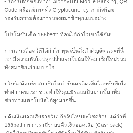
• รองรับทุกช่องทาง: ไม่ว่าจะเป็น Mobile Banking, QR
Code หรือแม้กระทั้ง Cryptocurrency เราก็พร้อม
รองรับความต้องการของสมาชิกทุกแบบอย่าง
โปรโมชั่นเด็ด 188betth ที่คนได้กำไรเขาใช้กัน!
การเล่นสล็อตให้ได้กำไร ทุน เป็นสิ่งสำคัญจ้ะ และที่นี่
เขามีความหัวใจปลุกปล้ำแจกโบนัสให้สมาชิกใหม่รวม
ทั้งสมาชิกเก่าแบบจุใจ
• โบนัสต้อนรับสมาชิกใหม่: รับเครดิตเพิ่มโดยทันทีเมื่อ
ทำฝากหนแรก ช่วยทำให้คุณมีรอบสปินมากขึ้น เพิ่ม
ช่องทางแตกโบนัสได้สูงมากขึ้น
• คืนเงินยอดเสียรายวัน: ถึงวันไหนจะโชคร้าย แต่ว่าที่
188betth พวกเรามีระบบคืนเงินยอดเสีย (Cashback)