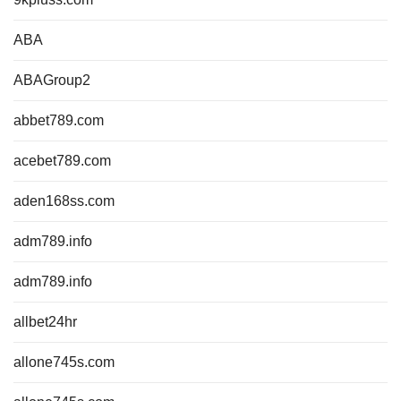
ABA
ABAGroup2
abbet789.com
acebet789.com
aden168ss.com
adm789.info
adm789.info
allbet24hr
allone745s.com