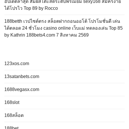
อัปเดตล่าสุด สัมผัสโต๊ะสดระดับพรีเมียม sexy168 สมัครง่าย
ได้โปรไว Top 89 by Rocco
188betth เวปไซต์ตรง สล็อตฝากถอนออโต้ โปรโมชั่นดี เล่น
ได้ตลอด 24 ชั่วโมง casino online เว็บแม่ ทดลองเล่น Top 85
by Kathrin 188bets4.com 7 สิงหาคม 2569
123xos.com
13satanbets.com
1688vegasx.com
168slot
168สล็อต
188bet