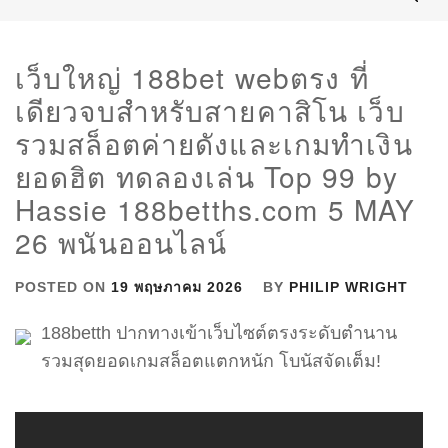
เว็บใหญ่ 188bet webตรง ที่
เดียวจบสำหรับสายคาสิโน เว็บ
รวมสล็อตค่ายดังและเกมทำเงิน
ยอดฮิต ทดลองเล่น Top 99 by
Hassie 188betths.com 5 MAY
26 พนันออนไลน์
POSTED ON
19 พฤษภาคม 2026
BY
PHILIP WRIGHT
188betth ปากทางเข้าเว็บไซต์ตรงระดับตำนาน
รวมสุดยอดเกมสล็อตแตกหนัก โบนัสจัดเต็ม!