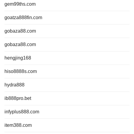
gem99ths.com
goatza888fin.com
gobaza88.com
gobaza88.com
hengjing168
hiso8888s.com
hydra888
ib888pro.bet
infyplus888.com
item388.com