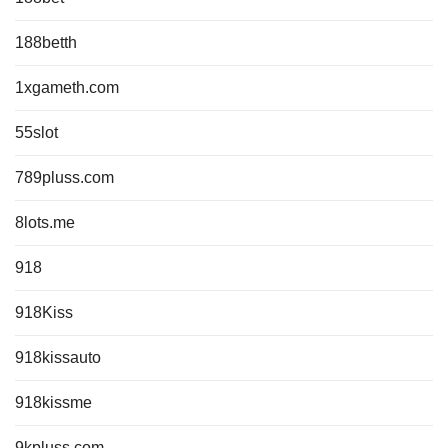
188betth
1xgameth.com
55slot
789pluss.com
8lots.me
918
918Kiss
918kissauto
918kissme
9kpluss.com