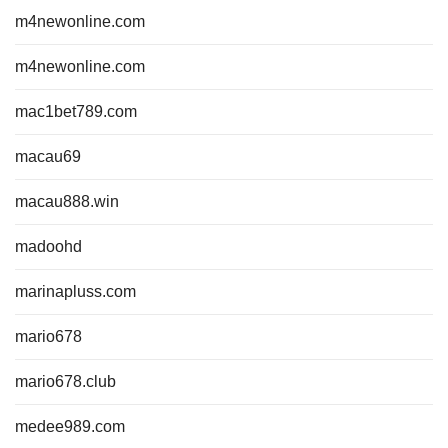
m4newonline.com
m4newonline.com
mac1bet789.com
macau69
macau888.win
madoohd
marinapluss.com
mario678
mario678.club
medee989.com