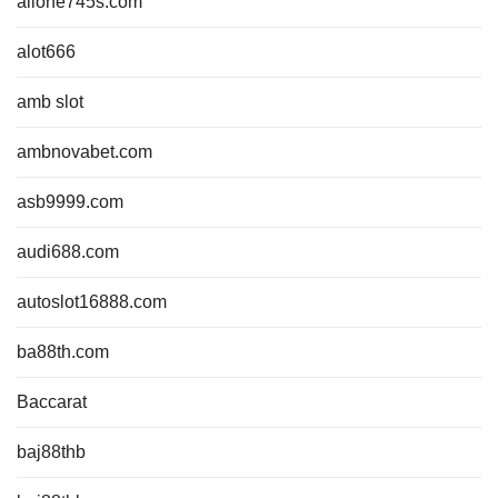
allone745s.com
alot666
amb slot
ambnovabet.com
asb9999.com
audi688.com
autoslot16888.com
ba88th.com
Baccarat
baj88thb