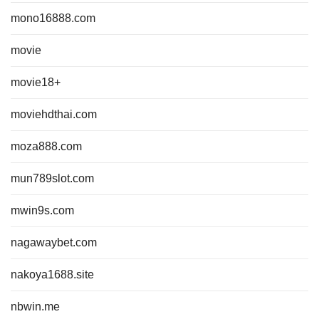
mono16888.com
movie
movie18+
moviehdthai.com
moza888.com
mun789slot.com
mwin9s.com
nagawaybet.com
nakoya1688.site
nbwin.me