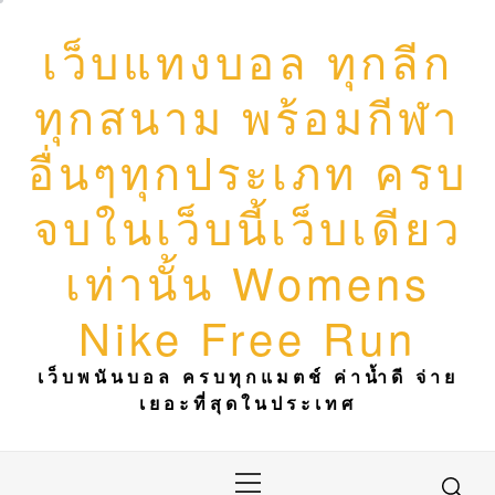
Skip
to
เว็บแทงบอล ทุกลีก
content
ทุกสนาม พร้อมกีฬา
อื่นๆทุกประเภท ครบ
จบในเว็บนี้เว็บเดียว
เท่านั้น Womens
Nike Free Run
เว็บพนันบอล ครบทุกแมตช์ ค่าน้ำดี จ่าย
เยอะที่สุดในประเทศ
Primary
Menu