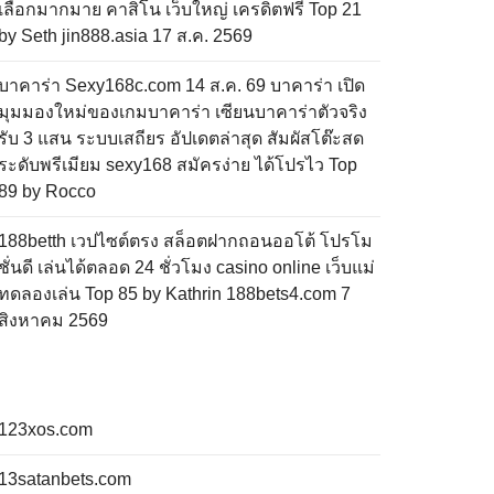
เลือกมากมาย คาสิโน เว็บใหญ่ เครดิตฟรี Top 21
by Seth jin888.asia 17 ส.ค. 2569
บาคาร่า Sexy168c.com 14 ส.ค. 69 บาคาร่า เปิด
มุมมองใหม่ของเกมบาคาร่า เซียนบาคาร่าตัวจริง
รับ 3 แสน ระบบเสถียร อัปเดตล่าสุด สัมผัสโต๊ะสด
ระดับพรีเมียม sexy168 สมัครง่าย ได้โปรไว Top
89 by Rocco
188betth เวปไซต์ตรง สล็อตฝากถอนออโต้ โปรโม
ชั่นดี เล่นได้ตลอด 24 ชั่วโมง casino online เว็บแม่
ทดลองเล่น Top 85 by Kathrin 188bets4.com 7
สิงหาคม 2569
123xos.com
13satanbets.com