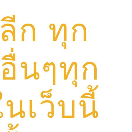
ลีก ทุก
ื่นๆทุก
เว็บนี้