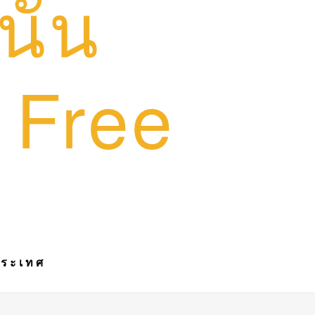
นั้น
 Free
นประเทศ