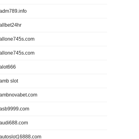
adm789.info
allbet24hr
allone745s.com
allone745s.com
alot666
amb slot
ambnovabet.com
asb9999.com
audi688.com
autoslot16888.com