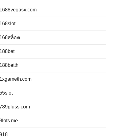
1688vegasx.com
168slot
168สล็อต
188bet
188betth
1xgameth.com
55slot
789pluss.com
8lots.me
918