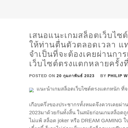
เสนอแนะเกมสล็อตเว็บไซต์
ให้ท่านตื่นตัวตลอดเวลา แ
จำเป็นที่จะต้องเคยผ่านกา
เว็บไซต์ตรงแตกหลายครั้งที
POSTED ON
20 กุมภาพันธ์ 2023
BY
PHILIP 
แนะนำเกมสล็อตเว็บไซต์ตรงแตกหนัก ที่
เกือบครึ่งของประชากรทั้งหมดจึงควรเคยผ่าน
2023มาด้วยกันทั้งสิ้น ในสมัยก่อนเกมสล็อต
ไม่แพ้ สล็อต joker หรือ DREAM GAMING ในตอ