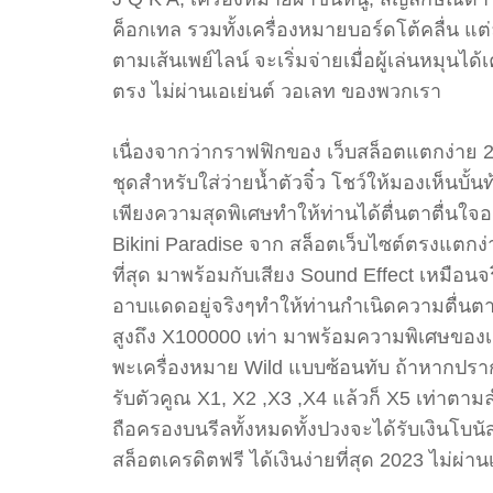
ค็อกเทล รวมทั้งเครื่องหมายบอร์ดโต้คลื่น แ
ตามเส้นเพย์ไลน์ จะเริ่มจ่ายเมื่อผู้เล่นหมุนได
ตรง ไม่ผ่านเอเย่นต์ วอเลท ของพวกเรา
เนื่องจากว่ากราฟฟิกของ เว็บสล็อตแตกง่าย 20
ชุดสำหรับใส่ว่ายน้ำตัวจิ๋ว โชว์ให้มองเห็นบั้น
เพียงความสุดพิเศษทำให้ท่านได้ตื่นตาตื่นใจอย
Bikini Paradise จาก สล็อตเว็บไซต์ตรงแตกง่าย
ที่สุด มาพร้อมกับเสียง Sound Effect เหมือน
อาบแดดอยู่จริงๆทำให้ท่านกำเนิดความตื่นตาตื
สูงถึง X100000 เท่า มาพร้อมความพิเศษของเ
พะเครื่องหมาย Wild แบบซ้อนทับ ถ้าหากปร
รับตัวคูณ X1, X2 ,X3 ,X4 แล้วก็ X5 เท่าตา
ถือครองบนรีลทั้งหมดทั้งปวงจะได้รับเงินโบน
สล็อตเครดิตฟรี ได้เงินง่ายที่สุด 2023 ไม่ผ่า