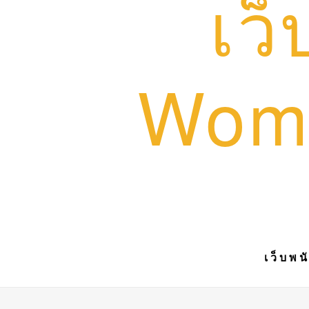
เว็
Wome
เว็บพน