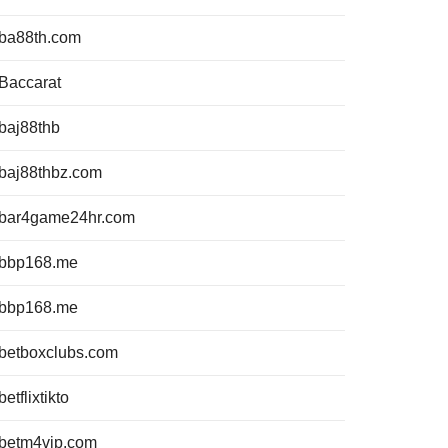
ba88th.com
Baccarat
baj88thb
baj88thbz.com
bar4game24hr.com
bbp168.me
bbp168.me
betboxclubs.com
betflixtikto
betm4vip.com