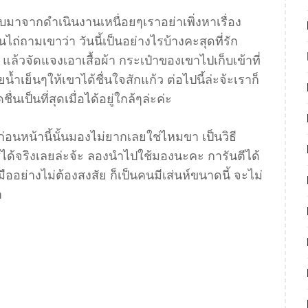
บมาจากดำเนินงานเหนื่อยๆเราอย่าเพิ่งหาเรื่อง
่ถามเขาว่า วันนี้เป็นอย่างไรบ้างคะสุดที่รัก
 แล้วจัดแจงเอาเสื้อผ้า กระเป๋าของเขาไปเก็บเข้าที่
้ำเย็นๆให้เขาได้ชื่นใจสักแก้ว ต่อไปนี้ล่ะจ้ะเราก็
เป็นที่สุดเมื่อได้อยู่ใกล้ๆล่ะค่ะ
่อนหน้านี้นั้นมองไม่ยากเลยใช่ไหมขา เป็นวิธี
ได้จริงเลยล่ะจ้ะ ลองนำไปใช้มองนะคะ การันตีได้
่มืออย่างไม่ต้องสงสัย ก็เป็นคนมีเส่นห์ขนาดนี้ จะไม่
า