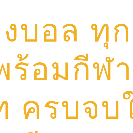
งบอล ทุก
ร้อมกีฬาอ
 ครบจบใน