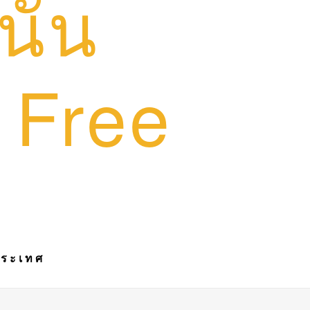
นั้น
 Free
นประเทศ