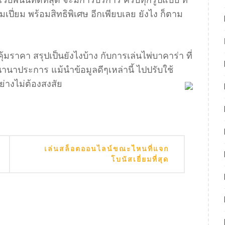
่งเว็บพนันที่ดีที่สุด จะมีการบริการ ครบทุกรูปแบบ ที่
ปี่ยม พร้อมสิทธิพิเศษ อีกเพียบเลย ยังไง ก็ตาม
ุ้มราคา สรุปเป็นยังไงบ้าง กับการเล่นไพ่บาคาร่า ที่
 นานาประการ แม้นำข้อมูลดีๆเหล่านี้ ไปปรับใช้
ย่างไม่ต้องสงสัย
เล่นสล็อตออนไลน์ขณะไหนที่แจก
โบนัสเยี่ยมที่สุด