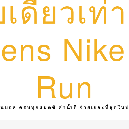
บเดียวเท่า
ns Nike
Run
ันบอล ครบทุกแมตช์ ค่าน้ำดี จ่ายเยอะที่สุดใ