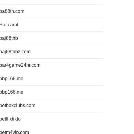
ba88th.com
Baccarat
baj88thb
baj88thbz.com
bar4game24hr.com
bbp168.me
bbp168.me
betboxclubs.com
betflixtikto
betm4vip.com