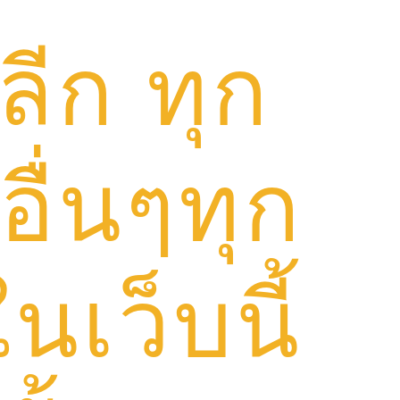
ลีก ทุก
ื่นๆทุก
เว็บนี้