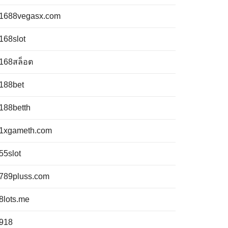
1688vegasx.com
168slot
168สล็อต
188bet
188betth
1xgameth.com
55slot
789pluss.com
8lots.me
918