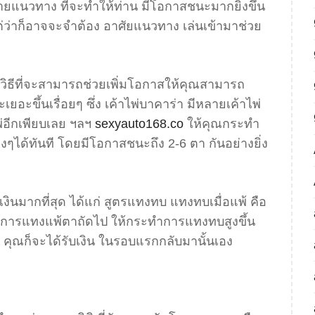
แนวทาง ที่จะทำให้ท่าน มีโอกาสชนะมากยิ่งขึ้น
 แต่ว่าก็อาจจะจำต้อง อาศัยแนวทาง เล่นเข้ามาช่วย
่งวิธีที่จะสามารถช่วยเพิ่มโอกาสให้คุณสามารถ
ขึ้นเรื่อยๆ ซึ่ง เค้าไพ่บาคาร่า มีหลายเค้าไพ่
ไพ่อีกเพียบเลย ฯลฯ
sexyauto168.co
ให้คุณกระทำ
ๆได้ทันที โดยมีโอกาสชนะถึง 2-6 ตา กันอย่างยิ่ง
เงินมากที่สุด ได้แก่ สูตรแทงทบ แทงทบเมื่อแพ้ คือ
การแทงแพ้ตาถัดไป ให้กระทำการแทงทบสูงขึ้น
 คุณก็จะได้รับเงิน ในรอบแรกกลับมานั้นเอง