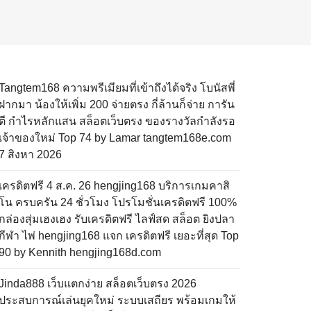
Tangtem168 ความพรีเมียมที่เข้าถึงได้จริง โบนัสพี่
ฝากมา น้องให้เพิ่ม 200 จ่ายตรง กี่ล้านก็จ่าย การัน
ตี กำไรหลักแสน สล็อตเว็บตรง ของรางวัลกำลังรอ
เจ้าของใหม่ Top 74 by Lamar tangtem168e.com
7 สิงหา 2026
เครดิตฟรี 4 ส.ค. 26 hengjing168 บริการเกมคาสิ
โน ครบครัน 24 ชั่วโมง โปรโมชั่นเครดิตฟรี 100%
กล่องสุ่มเฮงเฮง รับเครดิตฟรี ไลฟ์สด สล็อต ยิงปลา
กีฬา ไพ่ hengjing168 แจก เครดิตฟรี เยอะที่สุด Top
90 by Kennith hengjing168d.com
Jinda888 เว็บแตกง่าย สล็อตเว็บตรง 2026
ประสบการณ์เล่นยุคใหม่ ระบบเสถียร พร้อมเกมให้