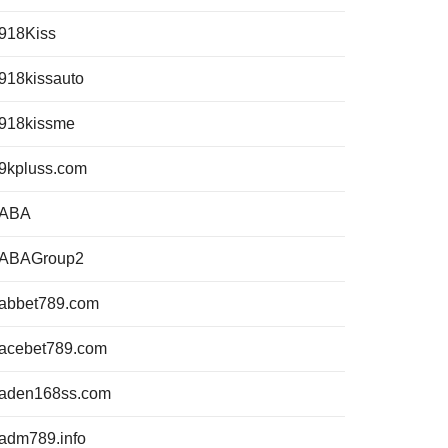
918Kiss
918kissauto
918kissme
9kpluss.com
ABA
ABAGroup2
abbet789.com
acebet789.com
aden168ss.com
adm789.info