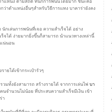
ำแหน่ง ตามสถิติ ที่นักการพนันโดยมาก ชนะคือ
งกว่าตำแหน่งอื่นๆสำหรับวิธีการแทง บาคาร่ายังคง
 นักเล่นการพนันที่เจอ ความสำเร็จได้ อย่าง
ร็จได้ ง่ายมากยิ่งขึ้นก็สามารถ นำแนวทางเหล่านี้
ๆแน่นอน
รายได้เข้ากระเป๋ารัวๆ
 รวมทั้งยังสามารถ สร้างรายได้ จากการเล่นไพ่
บา
่งคนจำนวนไม่น้อย ที่ประสบความสำเร็จมีเงิน เข้า
ร่า