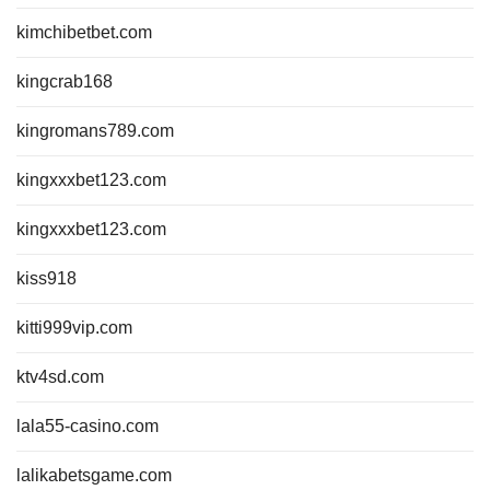
kimchibetbet.com
kingcrab168
kingromans789.com
kingxxxbet123.com
kingxxxbet123.com
kiss918
kitti999vip.com
ktv4sd.com
lala55-casino.com
lalikabetsgame.com