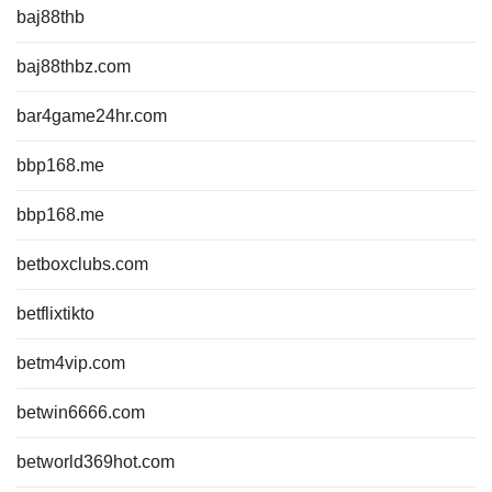
baj88thb
baj88thbz.com
bar4game24hr.com
bbp168.me
bbp168.me
betboxclubs.com
betflixtikto
betm4vip.com
betwin6666.com
betworld369hot.com