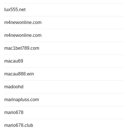
lux555.net
m4newonline.com
m4newonline.com
mac1bet789.com
macau69
macau888.win
madoohd
marinapluss.com
mario678
mario678.club