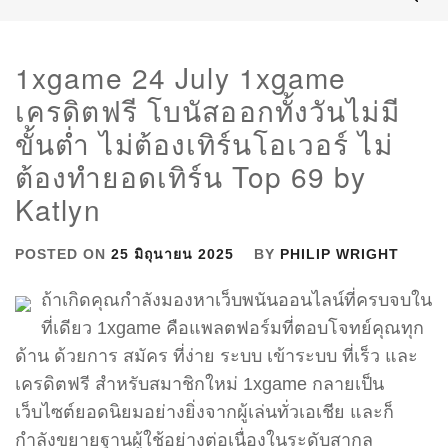
1xgame 24 July 1xgame
เครดิตฟรี โบนัสออกทั้งวันไม่มี
ขั้นต่ำ ไม่ต้องเทิร์นโอเวอร์ ไม่
ต้องทำยอดเทิร์น Top 69 by
Katlyn
POSTED ON
25 มิถุนายน 2025
BY
PHILIP WRIGHT
ถ้าเกิดคุณกำลังมองหาเว็บพนันออนไลน์ที่ครบจบใน
ที่เดียว 1xgame คือแพลตฟอร์มที่ตอบโจทย์คุณทุก
ด้าน ด้วยการ สมัคร ที่ง่าย ระบบ เข้าระบบ ที่เร็ว และ
เครดิตฟรี สำหรับสมาชิกใหม่ 1xgame กลายเป็น
เว็บไซต์ยอดนิยมอย่างยิ่งจากผู้เล่นทั่วเอเชีย และก็
กำลังขยายฐานผู้ใช้อย่างต่อเนื่องในระดับสากล