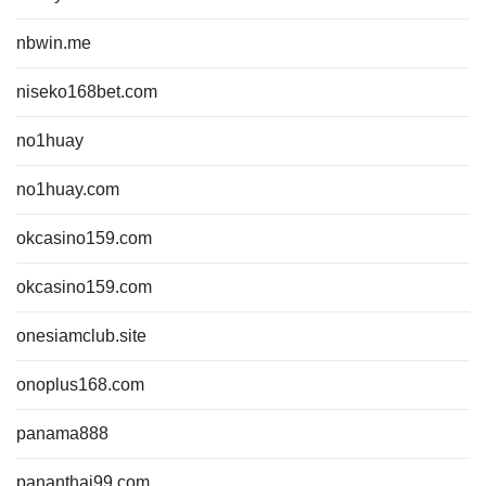
nbwin.me
niseko168bet.com
no1huay
no1huay.com
okcasino159.com
okcasino159.com
onesiamclub.site
onoplus168.com
panama888
pananthai99.com