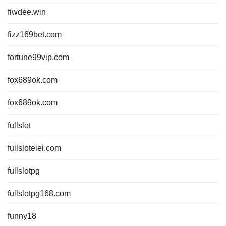
fiwdee.win
fizz169bet.com
fortune99vip.com
fox689ok.com
fox689ok.com
fullslot
fullsloteiei.com
fullslotpg
fullslotpg168.com
funny18