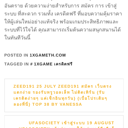
อันตราย ด้วยความง่ายสำหรับการ สมัคร การ เข้าสู่
ระบบ ที่สะดวก รวมทั้ง เครดิตฟรี ที่มอบความคุ้มราคา
ให้ผู้เล่นใหม่อย่างแท้จริง พร้อมเกมประสิทธิภาพและ
ระบบที่ไว้ใจได้ คุณสามารถเริ่มต้นความสนุกสนานได้
ในทันทีวันนี้
POSTED IN
1XGAMETH.COM
TAGGED IN
1XGAME เครดิตฟรี
แนะแนว
ZEED191 25 JULY ZEED191 สมัคร เว็บตรง
เรื่อง
แตกง่าย รองรับทรูวอลเล็ท ไม่ติดเทิร์น {รับ
เครดิตง่ายๆ แค่เช็กอินทุกวัน} {เบื่อโปรเดิมๆ
ลองที่นี่} TOP 38 BY VANESSA
UFASOCIETY เข้าสู่ระบบ 19 AUGUST