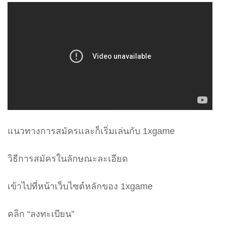
แนวทางการสมัครและก็เริ่มเล่นกับ 1xgame
วิธีการสมัครในลักษณะละเอียด
เข้าไปที่หน้าเว็บไซต์หลักของ 1xgame
คลิก “ลงทะเบียน”