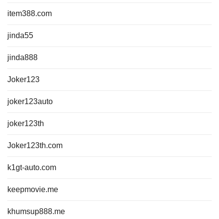
item388.com
jinda55
jinda888
Joker123
joker123auto
joker123th
Joker123th.com
k1gt-auto.com
keepmovie.me
khumsup888.me