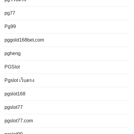
pg77
Pg99
pggold168bet.com
pgheng
PGSlot
Pgslot เว็บตรง
pgslot168
pgslot77
pgslot77.com