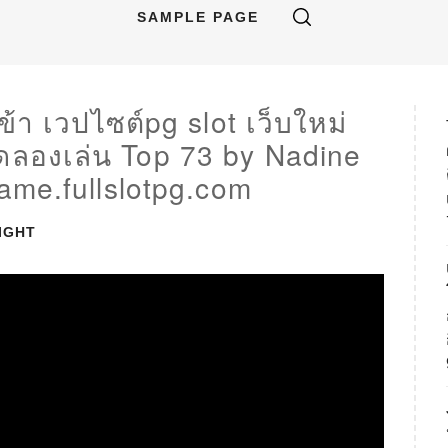
SAMPLE PAGE
้า เวปไซต์pg slot เว็บใหม่
ทดลองเล่น Top 73 by Nadine
Game.fullslotpg.com
IGHT