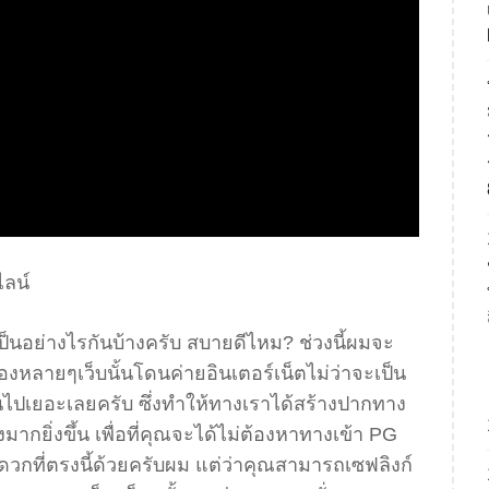
ไลน์
ป็นอย่างไรกันบ้างครับ สบายดีไหม? ช่วงนี้ผมจะ
องหลายๆเว็บนั้นโดนค่ายอินเตอร์เน็ตไม่ว่าจะเป็น
นไปเยอะเลยครับ ซึ่งทำให้ทางเราได้สร้างปากทาง
มากยิ่งขึ้น เพื่อที่คุณจะได้ไม่ต้องหาทางเข้า PG
วกที่ตรงนี้ด้วยครับผม แต่ว่าคุณสามารถเซฟลิงก์