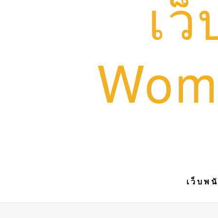
เว็
Wome
เว็บพน