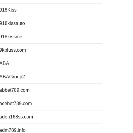
918Kiss
918kissauto
918kissme
9kpluss.com
ABA
ABAGroup2
abbet789.com
acebet789.com
aden168ss.com
adm789.info