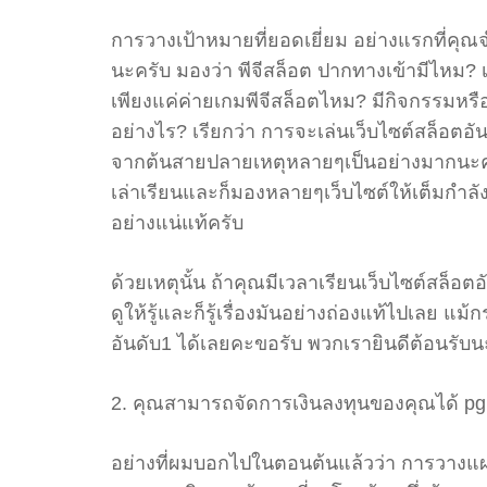
การวางเป้าหมายที่ยอดเยี่ยม อย่างแรกที่คุณ
นะครับ มองว่า พีจีสล็อต ปากทางเข้ามีไหม? เ
เพียงแค่ค่ายเกมพีจีสล็อตไหม? มีกิจกรรมหรื
อย่างไร? เรียกว่า การจะเล่นเว็บไซต์สล็อตอันดับ
จากต้นสายปลายเหตุหลายๆเป็นอย่างมากนะคร
เล่าเรียนและก็มองหลายๆเว็บไซต์ให้เต็มกำลัง
อย่างแน่แท้ครับ
ด้วยเหตุนั้น ถ้าคุณมีเวลาเรียนเว็บไซต์สล็อต
ดูให้รู้และก็รู้เรื่องมันอย่างถ่องแท้ไปเลย แม
อันดับ1 ได้เลยคะขอรับ พวกเรายินดีต้อนรับน
2. คุณสามารถจัดการเงินลงทุนของคุณได้ pg 
อย่างที่ผมบอกไปในตอนต้นแล้วว่า การวางแผน