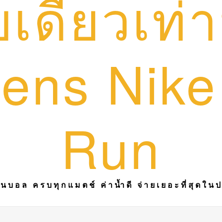
บเดียวเท่า
ns Nike
Run
ันบอล ครบทุกแมตช์ ค่าน้ำดี จ่ายเยอะที่สุดใ