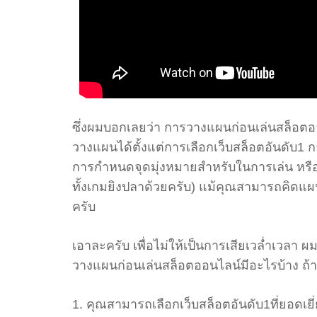
ซึ่งผมบอกเลยว่า การวางแผนก่อนเล่นสล็อตออน
วางแผนได้ตั้งแต่การเลือกเว็บสล็อตอันดับ1 
การกำหนดจุดมุ่งหมายสำหรับในการเล่น หรือแ
ทั้งเกมยิงปลาด้วยครับ) แม้คุณสามารถคิดแ
ครับ
เอาละครับ เพื่อไม่ให้เป็นการเสียเวล่ำเวลา
วางแผนก่อนเล่นสล็อตออนไลน์มีอะไรบ้าง ถ
1. คุณสามารถเลือกเว็บสล็อตอันดับ1ที่ยอดเยี