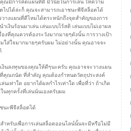
กคุณมีการคิดแผนที่ดี มีวินัยในการเล่น ให้ความ
ขตไปได้ล่ะก็ คุณจะสามารถเอาชนะพีจีสล็อตได้
ารวางแผนที่ดีไหมได้ตระหนักถึงจุดสำคัญของการ
 นำเงินร้อนมาเล่น เล่นแบบไร้สติ เล่นแบบไม่เอาผล
นเรื่องที่คุณควรต้องระวังมากมายๆดังนั้น การวางเป้า
ความใส่ใจมากมายๆครับผม ไม่อย่างนั้น คุณอาจจะ
้
ผนเงินลงทุนของคุณให้ดีๆนะครับ คุณอาจจะวางแผน
ที่คุณถนัด ที่สำคัญ คุณต้องกำหนดวัตถุประสงค์
่นเท่าใด อยากได้ผลกำไรเท่าใด เพื่อที่ว่า ถ้าเกิด
ทุกครั้งที่เล่นนั่นเองครับผม
นะพีจีสล็อตได้
ำหรับเพื่อการเล่นสล็อตออนไลน์นั้นจะมีหรือไม่มี