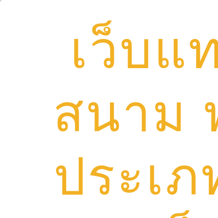
Skip
เว็บแท
to
content
สนาม พ
ประเภท