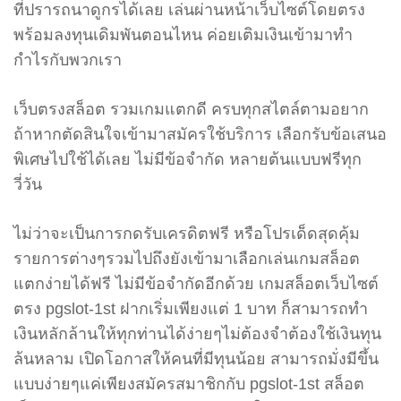
ที่ปรารถนาดูกรได้เลย เล่นผ่านหน้าเว็บไซต์โดยตรง
พร้อมลงทุนเดิมพันตอนไหน ค่อยเติมเงินเข้ามาทำ
กำไรกับพวกเรา
เว็บตรงสล็อต รวมเกมแตกดี ครบทุกสไตล์ตามอยาก
ถ้าหากตัดสินใจเข้ามาสมัครใช้บริการ เลือกรับข้อเสนอ
พิเศษไปใช้ได้เลย ไม่มีข้อจำกัด หลายต้นแบบฟรีทุก
วี่วัน
ไม่ว่าจะเป็นการกดรับเครดิตฟรี หรือโปรเด็ดสุดคุ้ม
รายการต่างๆรวมไปถึงยังเข้ามาเลือกเล่นเกมสล็อต
แตกง่ายได้ฟรี ไม่มีข้อจำกัดอีกด้วย เกมสล็อตเว็บไซต์
ตรง pgslot-1st ฝากเริ่มเพียงแต่ 1 บาท ก็สามารถทำ
เงินหลักล้านให้ทุกท่านได้ง่ายๆไม่ต้องจำต้องใช้เงินทุน
ล้นหลาม เปิดโอกาสให้คนที่มีทุนน้อย สามารถมั่งมีขึ้น
แบบง่ายๆแค่เพียงสมัครสมาชิกกับ pgslot-1st สล็อต