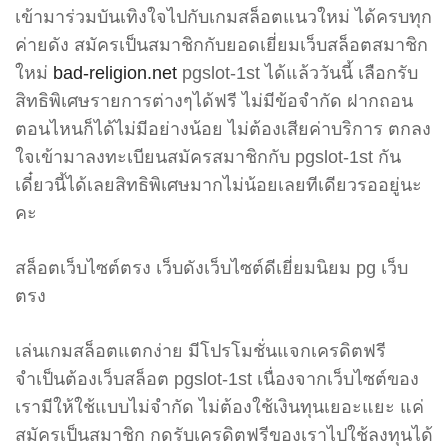
เข้ามาร่วมบันเทิงใจไปกับเกมสล็อตแนวใหม่ ได้ครบทุก
ค่ายดัง สมัครเป็นสมาชิกกับยอดเยี่ยมเว็บสล็อตสมาชิก
ใหม่
bad-religion.net
pgslot-1st ได้แล้ววันนี้ เลือกรับ
สิทธิพิเศษรายการต่างๆได้ฟรี ไม่มีข้อจำกัด ฝากถอน
ตอนไหนก็ได้ไม่มีอย่างน้อย ไม่ต้องเสียค่าบริการ ตกลง
ใจเข้ามาลงทะเบียนสมัครสมาชิกกับ pgslot-1st กัน
เดี๋ยวนี้ได้เลยสิทธิพิเศษมากไม่น้อยเลยทีเดียวรออยู่นะ
คะ
สล็อตเว็บไซต์ตรง เว็บดังเว็บไซต์ดีเยี่ยมนิยม pg เว็บ
ตรง
เล่นเกมสล็อตแตกง่าย มีโปรโมชั่นแจกเครดิตฟรี
จำเป็นต้องเว็บสล็อต pgslot-1st เนื่องจากเว็บไซต์ของ
เรามีให้ใช้แบบไม่จำกัด ไม่ต้องใช้เงินทุนเยอะแยะ แค่
สมัครเป็นสมาชิก กดรับเครดิตฟรีของเราไปใช้ลงทุนได้