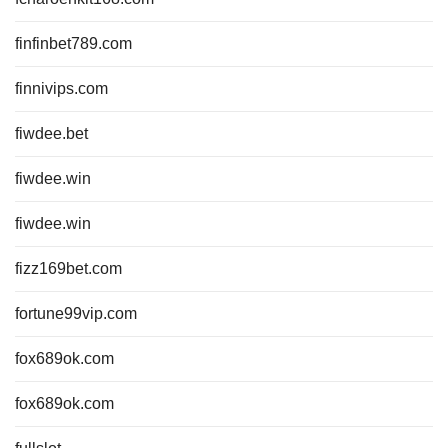
finfinbet789.com
finnivips.com
fiwdee.bet
fiwdee.win
fiwdee.win
fizz169bet.com
fortune99vip.com
fox689ok.com
fox689ok.com