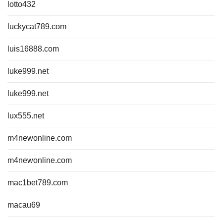
lotto432
luckycat789.com
luis16888.com
luke999.net
luke999.net
lux555.net
m4newonline.com
m4newonline.com
mac1bet789.com
macau69