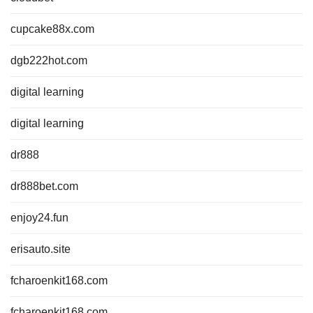
cupcake88x.com
dgb222hot.com
digital learning
digital learning
dr888
dr888bet.com
enjoy24.fun
erisauto.site
fcharoenkit168.com
fcharoenkit168.com