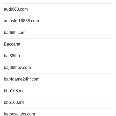
audi688.com
autoslot16888.com
ba88th.com
Baccarat
baj88thb
baj88thbz.com
bar4game24hr.com
bbp168.me
bbp168.me
betboxclubs.com