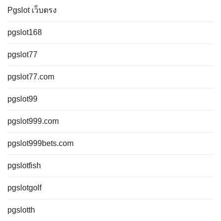
Pgslot เว็บตรง
pgslot168
pgslot77
pgslot77.com
pgslot99
pgslot999.com
pgslot999bets.com
pgslotfish
pgslotgolf
pgslotth