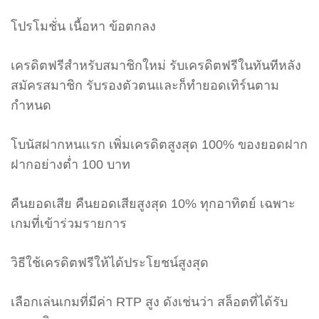
โปรโมชั่น เนื้อหา ข้อตกลง
เครดิตฟรีสำหรับสมาชิกใหม่ รับเครดิตฟรีในทันทีหลัง
สมัครสมาชิก รับรองตัวตนและก็ทำยอดเทิร์นตาม
กำหนด
โบนัสฝากหนแรก เพิ่มเครดิตสูงสุด 100% ของยอดฝาก
ฝากอย่างต่ำ 100 บาท
คืนยอดเสีย คืนยอดเสียสูงสุด 10% ทุกอาทิตย์ เฉพาะ
เกมที่เข้าร่วมรายการ
วิธีใช้เครดิตฟรีให้ได้ประโยชน์สูงสุด
เลือกเล่นเกมที่มีค่า RTP สูง ดังเช่นว่า สล็อตที่ได้รับ