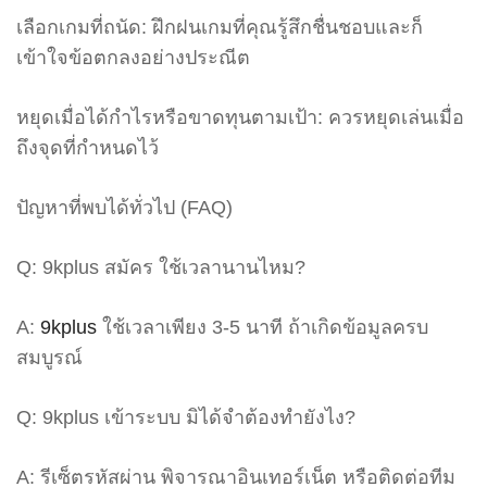
เลือกเกมที่ถนัด: ฝึกฝนเกมที่คุณรู้สึกชื่นชอบและก็
เข้าใจข้อตกลงอย่างประณีต
หยุดเมื่อได้กำไรหรือขาดทุนตามเป้า: ควรหยุดเล่นเมื่อ
ถึงจุดที่กำหนดไว้
ปัญหาที่พบได้ทั่วไป (FAQ)
Q: 9kplus สมัคร ใช้เวลานานไหม?
A:
9kplus
ใช้เวลาเพียง 3-5 นาที ถ้าเกิดข้อมูลครบ
สมบูรณ์
Q: 9kplus เข้าระบบ มิได้จำต้องทำยังไง?
A: รีเซ็ตรหัสผ่าน พิจารณาอินเทอร์เน็ต หรือติดต่อทีม