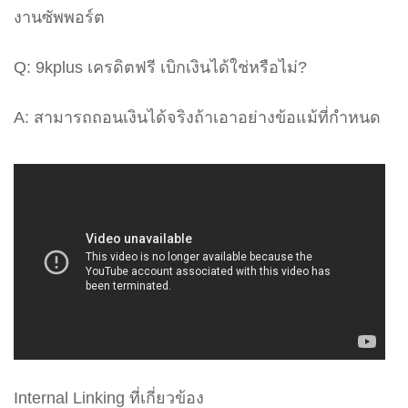
งานซัพพอร์ต
Q: 9kplus เครดิตฟรี เบิกเงินได้ใช่หรือไม่?
A: สามารถถอนเงินได้จริงถ้าเอาอย่างข้อแม้ที่กำหนด
Internal Linking ที่เกี่ยวข้อง