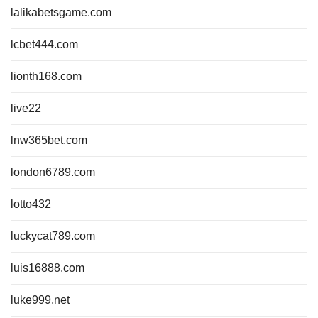
lalikabetsgame.com
lcbet444.com
lionth168.com
live22
lnw365bet.com
london6789.com
lotto432
luckycat789.com
luis16888.com
luke999.net