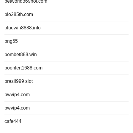
betworld369hot.com
bio285th.com
bluewin8888.info
bng55
bombet888.win
boonlert1688.com
brazil999 slot
bwvip4.com
bwvip4.com
cafe444