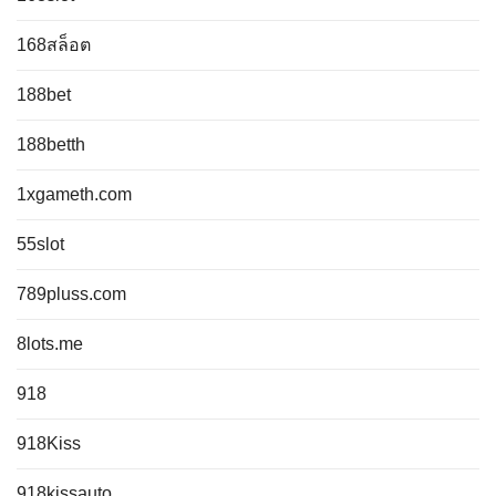
168สล็อต
188bet
188betth
1xgameth.com
55slot
789pluss.com
8lots.me
918
918Kiss
918kissauto