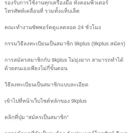
รองรับการใช้งานทุกเครื่องมือ ทั้งคอมพิวเตอร์
โทรศัพท์เคลื่อนที่ รวมทั้งแท็บเล็ต
คณะทำงานซัพพอร์ตดูแลตลอด 24 ชั่วโมง
กรรมวิธีลงทะเบียนเป็นสมาชิก 9kplus (9kplus สมัคร)
การสมัครสมาชิกกับ 9kplus ไม่ยุ่งยาก สามารถทำได้
ด้วยตนเองเพียงไม่กี่ขั้นตอน
วิธีลงทะเบียนเป็นสมาชิกแบบละเอียด
เข้าไปที่หน้าเว็บไซต์หลักของ 9kplus
คลิกที่ปุ่ม “สมัครเป็นสมาชิก”