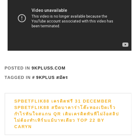
POSTED IN
9KPLUSS.COM
TAGGED IN
9KPLUS สมัคร
แนะแนว
SPBETFLIK88 เครดิตฟรี 31 DECEMBER
เรื่อง
SPBETFLIK88 สปีดบาคาร่าโต๊ะทองเปิดเร็ว
กำไรทันใจสแกน QR เติมเครดิตทันทีไม่ง้อสลิป
ไม่ต้องทำเทิร์นแม้บาทเดียว TOP 22 BY
CARYN