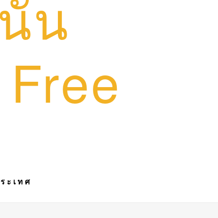
นั้น
 Free
นประเทศ