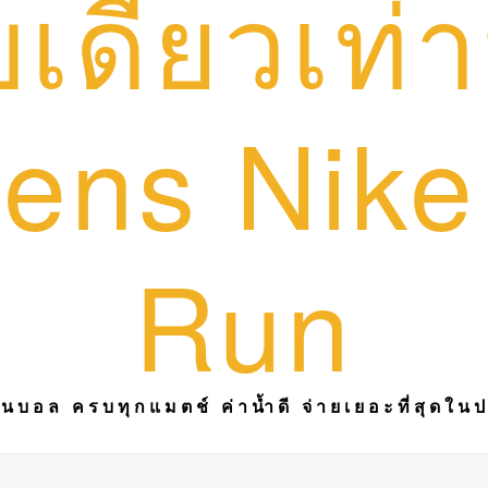
บเดียวเท่า
ns Nike
Run
ันบอล ครบทุกแมตช์ ค่าน้ำดี จ่ายเยอะที่สุดใ