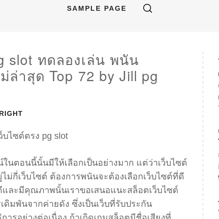
SAMPLE PAGE
g slot ทดลองเล่น พนัน
่ล่าสุด Top 72 by Jill pg
WRIGHT
็บไซต์ตรง pg slot
์ในตอนนี้นั้นมีให้เลือกเป็นอย่างมาก แต่ว่าเว็บไซต์
่ไม่กี่เว็บไซต์ ต้องการพนันจะต้องเลือกเว็บไซต์ที่ดี
ที่ดีและมีคุณภาพนั้นเราขอเสนอแนะสล็อตเว็บไซต์
ิมพันจากค่ายดัง ซึ่งเป็นเว็บที่รับประกัน
ารอย่างต่อเนื่อง ถ้าเกิดเกมสล็อตมีชื่อเสียงที่