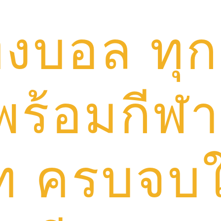
งบอล ทุก
ร้อมกีฬาอ
 ครบจบใน