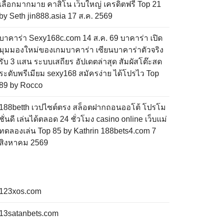
เลือกมากมาย คาสิโน เว็บใหญ่ เครดิตฟรี Top 21
by Seth jin888.asia 17 ส.ค. 2569
บาคาร่า Sexy168c.com 14 ส.ค. 69 บาคาร่า เปิด
มุมมองใหม่ของเกมบาคาร่า เซียนบาคาร่าตัวจริง
รับ 3 แสน ระบบเสถียร อัปเดตล่าสุด สัมผัสโต๊ะสด
ระดับพรีเมียม sexy168 สมัครง่าย ได้โปรไว Top
89 by Rocco
188betth เวปไซต์ตรง สล็อตฝากถอนออโต้ โปรโม
ชั่นดี เล่นได้ตลอด 24 ชั่วโมง casino online เว็บแม่
ทดลองเล่น Top 85 by Kathrin 188bets4.com 7
สิงหาคม 2569
123xos.com
13satanbets.com