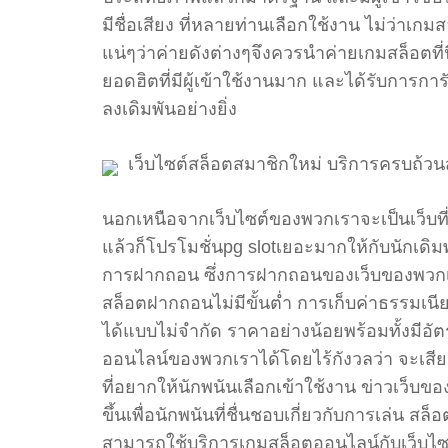
มีชื่อเสียง ที่หลายท่านเลือกใช้งาน ไม่ว่าเก
แน่ๆว่าค่ายดังต่างๆจึงควรนำค่ายเกมสล็อตที่
ยอดฮิตที่มีผู้เข้าใช้งานมาก และได้รับการก
ลงเดิมพันอย่างยิ่ง
เว็บไซต์สล็อตสมาชิกใหม่ บริการครบถ้วน
นอกเหนือจากเว็บไซต์ของพวกเราจะเป็นเว็บที่
แล้วก็โปรโมชั่นpg slotเยอะมากให้กับนักเดิมพ
การฝากถอน ซึ่งการฝากถอนของเว็บของพวกเร
สล็อตฝากถอนไม่มีขั้นต่ำ การเก็บค่าธรรมเนี
ได้แบบไม่จำกัด ราคาอย่างน้อยพร้อมทั้งมีอั
ออนไลน์ของพวกเราได้โดยไร้กังวลว่า จะเสียต
ที่อยากให้นักพนันเลือกเข้าใช้งาน ข่าวเว็บของเ
ขึ้นเพื่อนักพนันที่ชื่นชอบเกี่ยวกับการเล่น 
สามารถใช้บริการเกมสล็อตออนไลน์กับเว็บไซต