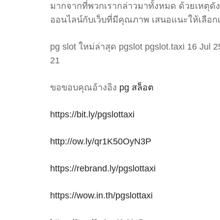
มากจากที่พวกเรากล่าวมาทั้งหมด ด้วยเหตุดัง
ออนไลน์กับเว็บที่มีคุณภาพ เสนอแนะให้เลื
pg slot ใหม่ล่าสุด pgslot pgslot.taxi 16 Ju
21
ขอขอบคุณอ้างอิง
pg สล็อต
https://bit.ly/pgslottaxi
http://ow.ly/qr1K50OyN3P
https://rebrand.ly/pgslottaxi
https://wow.in.th/pgslottaxi