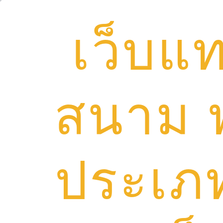
Skip
เว็บแท
to
content
สนาม พ
ประเภท