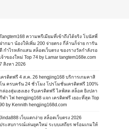
Tangtem168 ความพรีเมียมที่เข้าถึงได้จริง โบนัสพี่
ฝากมา น้องให้เพิ่ม 200 จ่ายตรง กี่ล้านก็จ่าย การัน
ตี กำไรหลักแสน สล็อตเว็บตรง ของรางวัลกำลังรอ
เจ้าของใหม่ Top 74 by Lamar tangtem168e.com
7 สิงหา 2026
เครดิตฟรี 4 ส.ค. 26 hengjing168 บริการเกมคาสิ
โน ครบครัน 24 ชั่วโมง โปรโมชั่นเครดิตฟรี 100%
กล่องสุ่มเฮงเฮง รับเครดิตฟรี ไลฟ์สด สล็อต ยิงปลา
กีฬา ไพ่ hengjing168 แจก เครดิตฟรี เยอะที่สุด Top
90 by Kennith hengjing168d.com
Jinda888 เว็บแตกง่าย สล็อตเว็บตรง 2026
ประสบการณ์เล่นยุคใหม่ ระบบเสถียร พร้อมเกมให้