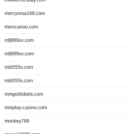
mercyrosa168.com
mexicanoo.com
mfj889xx.com
mfj889xx.com
mib555s.com
mib555s.com
mmgoldsbets.com
mmplay-casino.com
monkey789