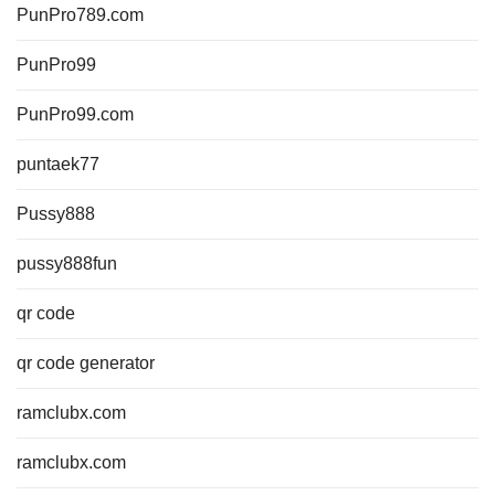
PunPro789.com
PunPro99
PunPro99.com
puntaek77
Pussy888
pussy888fun
qr code
qr code generator
ramclubx.com
ramclubx.com