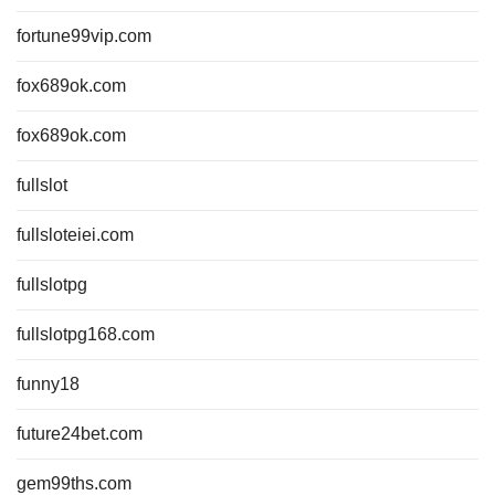
fortune99vip.com
fox689ok.com
fox689ok.com
fullslot
fullsloteiei.com
fullslotpg
fullslotpg168.com
funny18
future24bet.com
gem99ths.com