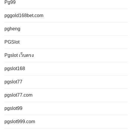
Pg99
pggold168bet.com
pgheng
PGSlot
Pgslot เว็บตรง
pgslot168
pgslot77
pgslot77.com
pgslot99
pgslot999.com