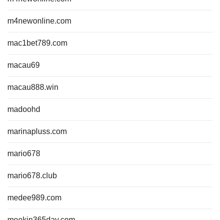
m4newonline.com
mac1bet789.com
macau69
macau888.win
madoohd
marinapluss.com
mario678
mario678.club
medee989.com
meekin365day.com