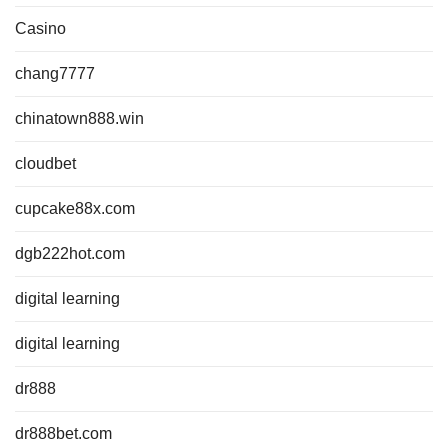
Casino
chang7777
chinatown888.win
cloudbet
cupcake88x.com
dgb222hot.com
digital learning
digital learning
dr888
dr888bet.com