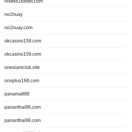
niseko168bet.com
no1huay
no1huay.com
okcasino159.com
okcasino159.com
onesiamclub.site
onoplus168.com
panama888
pananthai99.com
pananthai99.com