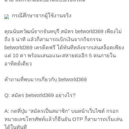
กรณีศึกษาจากผู้ใช้งานจริง
คุณนันทวัฒน์จากจันทบุรี สมัคร betworld369 เพียงไม่
ถึง 5 นาที แล้วก็สามารถเบิกเงินจากกิจกรรม
betworld369 เครดิตฟรี ได้ทันทีหลังจากเล่นสล็อตเพียง
แต่ 10 ตา พร้อมเสนอแนะสหายต่ออีก 5 คนภายใน
อาทิตย์เดียว
คำถามที่พบมากเกี่ยวกับ betworld369
Q: สมัคร betworld369 อย่างไร?
A: กดที่ปุ่ม “สมัครเป็นสมาชิก” บนหน้าเว็บไซต์ กรอก
หมายเลขโทรศัพท์แล้วก็ยืนยัน OTP ก็สามารถเริ่มเล่น
ได้ในทันที