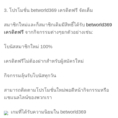
3. โปรโมชั่น betworld369 เครดิตฟรี จัดเต็ม
สมาชิกใหม่และก็สมาชิกเดิมมีสิทธิ์ได้รับ
betworld369
เครดิตฟรี
จากกิจกรรมต่างๆยกตัวอย่างเช่น:
โบนัสสมาชิกใหม่ 100%
เครดิตฟรีไม่ต้องฝากสำหรับผู้สมัครใหม่
กิจกรรมลุ้นรับโบนัสทุกวัน
สามารถติดตามโปรโมชั่นใหม่พอดีหน้ากิจกรรมหรือ
แชแนลไลน์ของพวกเรา
เกมที่ได้รับความนิยมใน betworld369