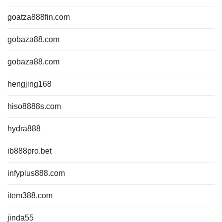
goatza888fin.com
gobaza88.com
gobaza88.com
hengjing168
hiso8888s.com
hydra888
ib888pro.bet
infyplus888.com
item388.com
jinda55