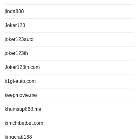
jinda888
Joker123
joker123auto
joker123th
Joker123th.com
k1gt-auto.com
keepmovie.me
khumsup888.me
kimchibetbet.com
kingcrab168